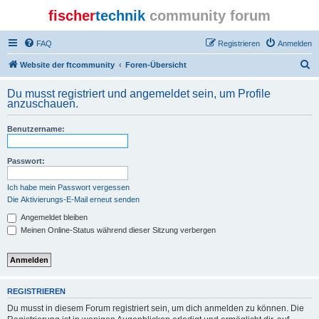
fischer
technik
community forum
FAQ
Registrieren
Anmelden
S
Website der ftcommunity
Foren-Übersicht
u
Du musst registriert und angemeldet sein, um Profile
c
anzuschauen.
h
Benutzername:
e
Passwort:
Ich habe mein Passwort vergessen
Die Aktivierungs-E-Mail erneut senden
Angemeldet bleiben
Meinen Online-Status während dieser Sitzung verbergen
REGISTRIEREN
Du musst in diesem Forum registriert sein, um dich anmelden zu können. Die