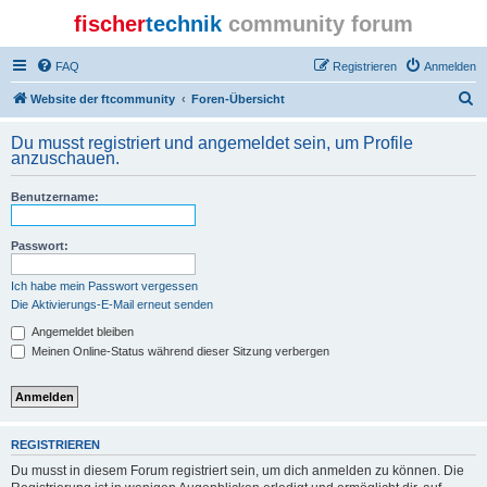
fischer
technik
community forum
FAQ
Registrieren
Anmelden
S
Website der ftcommunity
Foren-Übersicht
u
Du musst registriert und angemeldet sein, um Profile
c
anzuschauen.
h
Benutzername:
e
Passwort:
Ich habe mein Passwort vergessen
Die Aktivierungs-E-Mail erneut senden
Angemeldet bleiben
Meinen Online-Status während dieser Sitzung verbergen
REGISTRIEREN
Du musst in diesem Forum registriert sein, um dich anmelden zu können. Die