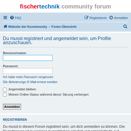
fischer
technik
community forum
FAQ
Registrieren
Anmelden
S
Website der ftcommunity
Foren-Übersicht
u
Du musst registriert und angemeldet sein, um Profile
c
anzuschauen.
h
Benutzername:
e
Passwort:
Ich habe mein Passwort vergessen
Die Aktivierungs-E-Mail erneut senden
Angemeldet bleiben
Meinen Online-Status während dieser Sitzung verbergen
REGISTRIEREN
Du musst in diesem Forum registriert sein, um dich anmelden zu können. Die