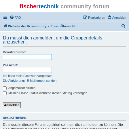
fischer
technik
community forum
FAQ
Registrieren
Anmelden
S
Website der ftcommunity
Foren-Übersicht
u
Du musst dich anmelden, um die Gruppendetails
c
anzusehen.
h
Benutzername:
e
Passwort:
Ich habe mein Passwort vergessen
Die Aktivierungs-E-Mail erneut senden
Angemeldet bleiben
Meinen Online-Status während dieser Sitzung verbergen
REGISTRIEREN
Du musst in diesem Forum registriert sein, um dich anmelden zu können. Die