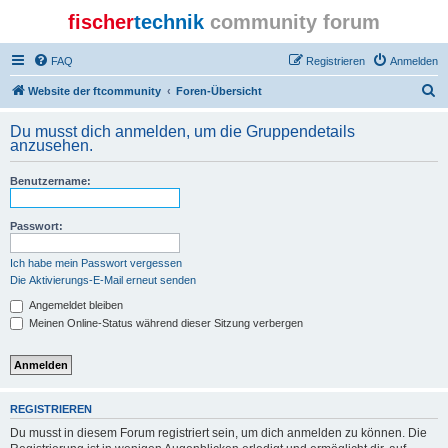
fischer
technik
community forum
FAQ
Registrieren
Anmelden
S
Website der ftcommunity
Foren-Übersicht
u
Du musst dich anmelden, um die Gruppendetails
c
anzusehen.
h
Benutzername:
e
Passwort:
Ich habe mein Passwort vergessen
Die Aktivierungs-E-Mail erneut senden
Angemeldet bleiben
Meinen Online-Status während dieser Sitzung verbergen
REGISTRIEREN
Du musst in diesem Forum registriert sein, um dich anmelden zu können. Die