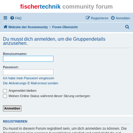
fischer
technik
community forum
FAQ
Registrieren
Anmelden
S
Website der ftcommunity
Foren-Übersicht
u
Du musst dich anmelden, um die Gruppendetails
c
anzusehen.
h
Benutzername:
e
Passwort:
Ich habe mein Passwort vergessen
Die Aktivierungs-E-Mail erneut senden
Angemeldet bleiben
Meinen Online-Status während dieser Sitzung verbergen
REGISTRIEREN
Du musst in diesem Forum registriert sein, um dich anmelden zu können. Die