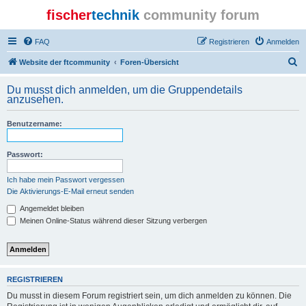
fischer
technik
community forum
FAQ
Registrieren
Anmelden
S
Website der ftcommunity
Foren-Übersicht
u
Du musst dich anmelden, um die Gruppendetails
c
anzusehen.
h
Benutzername:
e
Passwort:
Ich habe mein Passwort vergessen
Die Aktivierungs-E-Mail erneut senden
Angemeldet bleiben
Meinen Online-Status während dieser Sitzung verbergen
REGISTRIEREN
Du musst in diesem Forum registriert sein, um dich anmelden zu können. Die