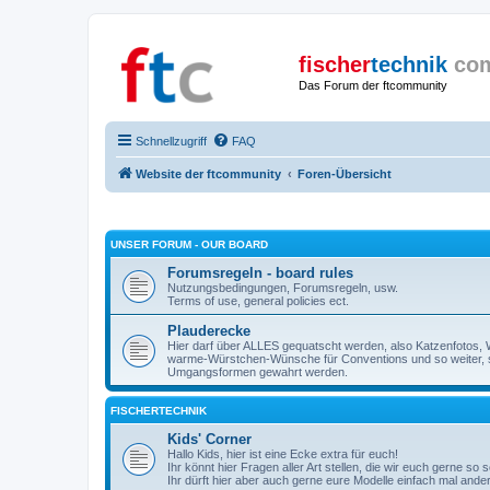
fischer
technik
co
Das Forum der ftcommunity
Schnellzugriff
FAQ
Website der ftcommunity
Foren-Übersicht
UNSER FORUM - OUR BOARD
Forumsregeln - board rules
Nutzungsbedingungen, Forumsregeln, usw.
Terms of use, general policies ect.
Plauderecke
Hier darf über ALLES gequatscht werden, also Katzenfotos, W
warme-Würstchen-Wünsche für Conventions und so weiter, 
Umgangsformen gewahrt werden.
FISCHERTECHNIK
Kids' Corner
Hallo Kids, hier ist eine Ecke extra für euch!
Ihr könnt hier Fragen aller Art stellen, die wir euch gerne so
Ihr dürft hier aber auch gerne eure Modelle einfach mal ande