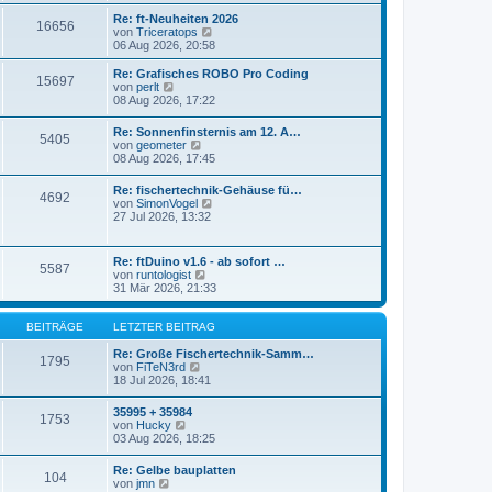
r
s
Re: ft-Neuheiten 2026
a
16656
t
N
von
Triceratops
g
e
e
06 Aug 2026, 20:58
r
u
B
e
Re: Grafisches ROBO Pro Coding
e
15697
s
N
von
perlt
i
t
e
08 Aug 2026, 17:22
t
e
u
r
r
e
a
Re: Sonnenfinsternis am 12. A…
B
5405
s
N
g
von
geometer
e
t
e
08 Aug 2026, 17:45
i
e
u
t
r
e
r
Re: fischertechnik-Gehäuse fü…
B
4692
s
a
N
von
SimonVogel
e
t
g
e
27 Jul 2026, 13:32
i
e
u
t
r
e
r
B
s
a
Re: ftDuino v1.6 - ab sofort …
e
5587
t
g
N
von
runtologist
i
e
e
31 Mär 2026, 21:33
t
r
u
r
B
e
a
e
s
BEITRÄGE
LETZTER BEITRAG
g
i
t
t
e
Re: Große Fischertechnik-Samm…
1795
r
N
r
von
FiTeN3rd
a
e
B
18 Jul 2026, 18:41
g
u
e
e
i
35995 + 35984
1753
s
t
N
von
Hucky
t
r
e
03 Aug 2026, 18:25
e
a
u
r
g
e
Re: Gelbe bauplatten
B
104
s
N
von
jmn
e
t