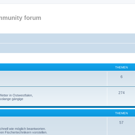
mmunity forum
THEMEN
6
274
etter in Ostwestfalen,
solange gängige
THEMEN
57
 schnell wie möglich beantworten.
ren Fischertechnikern vorstellen.