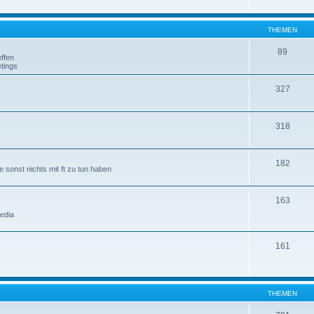
THEMEN
89
ffen
tings
327
318
182
 sonst nichts mit ft zu tun haben
163
edia
161
THEMEN