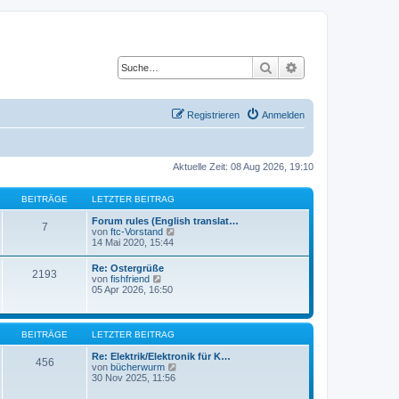
Suche
Erweiterte Suche
Registrieren
Anmelden
Aktuelle Zeit: 08 Aug 2026, 19:10
BEITRÄGE
LETZTER BEITRAG
Forum rules (English translat…
7
N
von
ftc-Vorstand
e
14 Mai 2020, 15:44
u
e
Re: Ostergrüße
2193
s
N
von
fishfriend
t
e
05 Apr 2026, 16:50
e
u
r
e
B
s
e
t
BEITRÄGE
LETZTER BEITRAG
i
e
t
r
Re: Elektrik/Elektronik für K…
r
456
B
N
von
bücherwurm
a
e
e
30 Nov 2025, 11:56
g
i
u
t
e