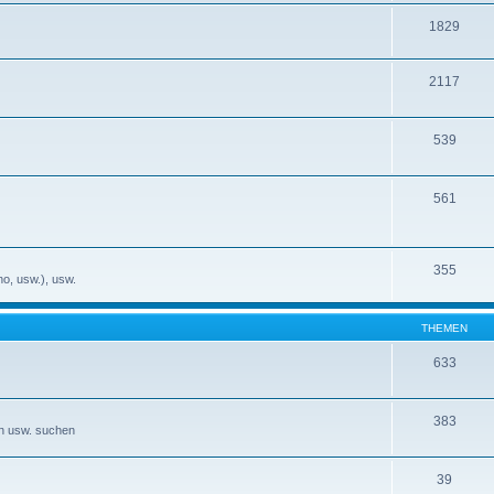
1829
2117
539
561
355
no, usw.), usw.
THEMEN
633
383
en usw. suchen
39