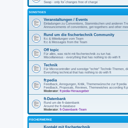
Swap - only for changes free of charge
SONSTIGES
Veranstaltungen / Events
Einladungen zu Conventions, Stammtischen und anderen Tre
Announcements of conventions, get-togethers and other mee
Rund um die fischertechnik Community
ft:c & Mitteilungen vom Team
ft:c & Messages from the Team
Off topic
Für alles, was nicht mit fischertechnik zu tun hat.
Miscellaneous - everything that has nothing to do with ft
Technik
Für Microcontroller und sonstige "echte" Technik-Themen, die
Everything technical that has nothing to do with ft
ft:pedia
Feedback, Anregungen, Kritik, Themenwünsche zur ft:pedia
Feedback, Proposals, Reviews, Themewishes according ft:p
Moderator:
ft:pedia-Herausgeber
ft-Datenbank
Rund um die ft-datenbank
Around the ft-database
Moderator:
ft-Datenbank-Team
FISCHERWERKE
Kontakt mit fischertechnik