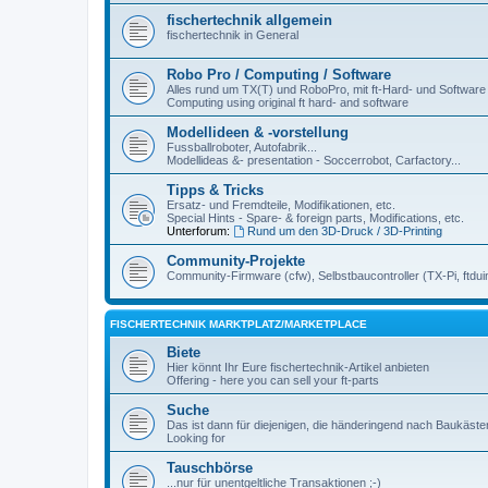
fischertechnik allgemein
fischertechnik in General
Robo Pro / Computing / Software
Alles rund um TX(T) und RoboPro, mit ft-Hard- und Software
Computing using original ft hard- and software
Modellideen & -vorstellung
Fussballroboter, Autofabrik...
Modellideas &- presentation - Soccerrobot, Carfactory...
Tipps & Tricks
Ersatz- und Fremdteile, Modifikationen, etc.
Special Hints - Spare- & foreign parts, Modifications, etc.
Unterforum:
Rund um den 3D-Druck / 3D-Printing
Community-Projekte
Community-Firmware (cfw), Selbstbaucontroller (TX-Pi, ftdui
FISCHERTECHNIK MARKTPLATZ/MARKETPLACE
Biete
Hier könnt Ihr Eure fischertechnik-Artikel anbieten
Offering - here you can sell your ft-parts
Suche
Das ist dann für diejenigen, die händeringend nach Baukäst
Looking for
Tauschbörse
...nur für unentgeltliche Transaktionen ;-)