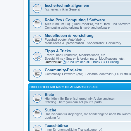
fischertechnik allgemein
fischertechnik in General
Robo Pro / Computing / Software
Alles rund um TX(T) und RoboPro, mit ft-Hard- und Software
Computing using original ft hard- and software
Modellideen & -vorstellung
Fussballroboter, Autofabrik...
Modellideas &- presentation - Soccerrobot, Carfactory...
Tipps & Tricks
Ersatz- und Fremdteile, Modifikationen, etc.
Special Hints - Spare- & foreign parts, Modifications, etc.
Unterforum:
Rund um den 3D-Druck / 3D-Printing
Community-Projekte
Community-Firmware (cfw), Selbstbaucontroller (TX-Pi, ftdui
FISCHERTECHNIK MARKTPLATZ/MARKETPLACE
Biete
Hier könnt Ihr Eure fischertechnik-Artikel anbieten
Offering - here you can sell your ft-parts
Suche
Das ist dann für diejenigen, die händeringend nach Baukäst
Looking for
Tauschbörse
...nur für unentgeltliche Transaktionen ;-)