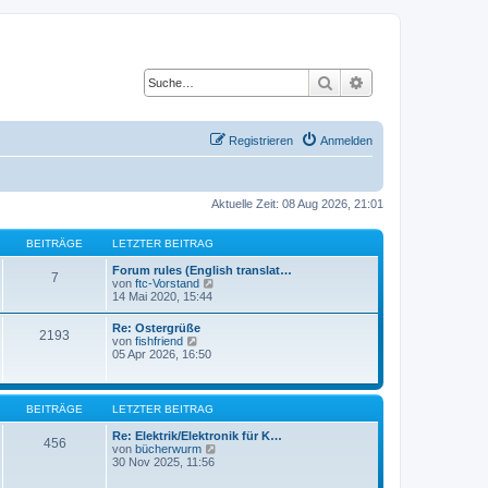
Suche
Erweiterte Suche
Registrieren
Anmelden
Aktuelle Zeit: 08 Aug 2026, 21:01
BEITRÄGE
LETZTER BEITRAG
Forum rules (English translat…
7
N
von
ftc-Vorstand
e
14 Mai 2020, 15:44
u
e
Re: Ostergrüße
2193
s
N
von
fishfriend
t
e
05 Apr 2026, 16:50
e
u
r
e
B
s
e
t
BEITRÄGE
LETZTER BEITRAG
i
e
t
r
Re: Elektrik/Elektronik für K…
r
456
B
N
von
bücherwurm
a
e
e
30 Nov 2025, 11:56
g
i
u
t
e