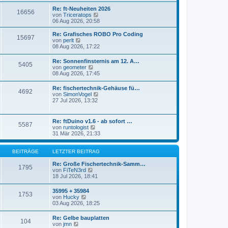
r
s
Re: ft-Neuheiten 2026
a
16656
t
N
von
Triceratops
g
e
e
06 Aug 2026, 20:58
r
u
B
e
Re: Grafisches ROBO Pro Coding
e
15697
s
N
von
perlt
i
t
e
08 Aug 2026, 17:22
t
e
u
r
r
e
a
Re: Sonnenfinsternis am 12. A…
B
5405
s
N
g
von
geometer
e
t
e
08 Aug 2026, 17:45
i
e
u
t
r
e
r
Re: fischertechnik-Gehäuse fü…
B
4692
s
a
N
von
SimonVogel
e
t
g
e
27 Jul 2026, 13:32
i
e
u
t
r
e
r
B
s
a
Re: ftDuino v1.6 - ab sofort …
e
5587
t
g
N
von
runtologist
i
e
e
31 Mär 2026, 21:33
t
r
u
r
B
e
a
e
s
BEITRÄGE
LETZTER BEITRAG
g
i
t
t
e
Re: Große Fischertechnik-Samm…
1795
r
N
r
von
FiTeN3rd
a
e
B
18 Jul 2026, 18:41
g
u
e
e
i
35995 + 35984
1753
s
t
N
von
Hucky
t
r
e
03 Aug 2026, 18:25
e
a
u
r
g
e
Re: Gelbe bauplatten
B
104
s
N
von
jmn
e
t