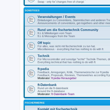
Swap - only for changes free of charge
SONSTIGES
Veranstaltungen / Events
Einladungen zu Conventions, Stammtischen und anderen Tre
Announcements of conventions, get-togethers and other mee
Rund um die fischertechnik Community
ft:c & Mitteilungen vom Team
ft:c & Messages from the Team
Off topic
Für alles, was nicht mit fischertechnik zu tun hat.
Miscellaneous - everything that has nothing to do with ft
Technik
Für Microcontroller und sonstige "echte" Technik-Themen, die
Everything technical that has nothing to do with ft
ft:pedia
Feedback, Anregungen, Kritik, Themenwünsche zur ft:pedia
Feedback, Proposals, Reviews, Themewishes according ft:p
Moderator:
ft:pedia-Herausgeber
ft-Datenbank
Rund um die ft-datenbank
Around the ft-database
Moderator:
ft-Datenbank-Team
FISCHERWERKE
Kontakt mit fischertechnik