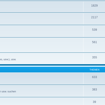
1829
2117
539
561
355
no, usw.), usw.
THEMEN
633
383
en usw. suchen
39