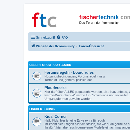
fischer
technik
co
Das Forum der ftcommunity
Schnellzugriff
FAQ
Website der ftcommunity
Foren-Übersicht
UNSER FORUM - OUR BOARD
Forumsregeln - board rules
Nutzungsbedingungen, Forumsregeln, usw.
Terms of use, general policies ect.
Plauderecke
Hier darf über ALLES gequatscht werden, also Katzenfotos, W
warme-Würstchen-Wünsche für Conventions und so weiter, 
Umgangsformen gewahrt werden.
FISCHERTECHNIK
Kids' Corner
Hallo Kids, hier ist eine Ecke extra für euch!
Ihr könnt hier Fragen aller Art stellen, die wir euch gerne so
Ihr dürft hier aber auch gerne eure Modelle einfach mal ande