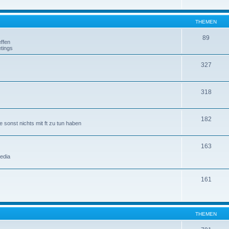
THEMEN
89
ffen
tings
327
318
182
 sonst nichts mit ft zu tun haben
163
edia
161
THEMEN