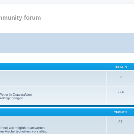
mmunity forum
THEMEN
6
274
etter in Ostwestfalen,
solange gängige
THEMEN
57
 schnell wie möglich beantworten.
ren Fischertechnikern vorstellen.