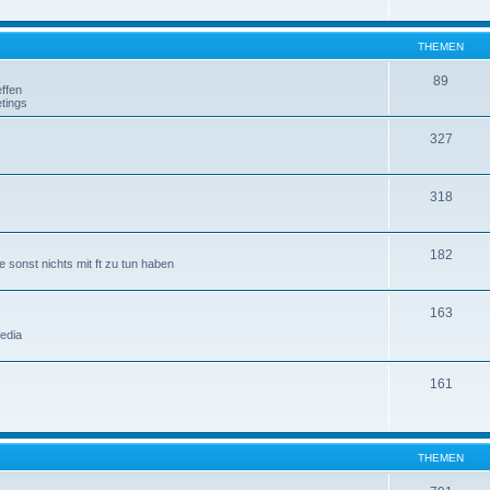
THEMEN
89
ffen
tings
327
318
182
 sonst nichts mit ft zu tun haben
163
edia
161
THEMEN