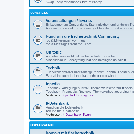
Swap - only for changes free of charge
SONSTIGES
Veranstaltungen / Events
Einladungen zu Conventions, Stammtischen und anderen Tre
Announcements of conventions, get-togethers and other mee
Rund um die fischertechnik Community
ft:c & Mitteilungen vom Team
ft:c & Messages from the Team
Off topic
Für alles, was nicht mit fischertechnik zu tun hat.
Miscellaneous - everything that has nothing to do with ft
Technik
Für Microcontroller und sonstige "echte" Technik-Themen, die
Everything technical that has nothing to do with ft
ft:pedia
Feedback, Anregungen, Kritik, Themenwünsche zur ft:pedia
Feedback, Proposals, Reviews, Themewishes according ft:p
Moderator:
ft:pedia-Herausgeber
ft-Datenbank
Rund um die ft-datenbank
Around the ft-database
Moderator:
ft-Datenbank-Team
FISCHERWERKE
Kontakt mit fischertechnik