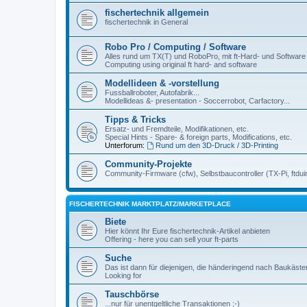
fischertechnik allgemein
fischertechnik in General
Robo Pro / Computing / Software
Alles rund um TX(T) und RoboPro, mit ft-Hard- und Software
Computing using original ft hard- and software
Modellideen & -vorstellung
Fussballroboter, Autofabrik...
Modellideas &- presentation - Soccerrobot, Carfactory...
Tipps & Tricks
Ersatz- und Fremdteile, Modifikationen, etc.
Special Hints - Spare- & foreign parts, Modifications, etc.
Unterforum:
Rund um den 3D-Druck / 3D-Printing
Community-Projekte
Community-Firmware (cfw), Selbstbaucontroller (TX-Pi, ftdui
FISCHERTECHNIK MARKTPLATZ/MARKETPLACE
Biete
Hier könnt Ihr Eure fischertechnik-Artikel anbieten
Offering - here you can sell your ft-parts
Suche
Das ist dann für diejenigen, die händeringend nach Baukäst
Looking for
Tauschbörse
...nur für unentgeltliche Transaktionen ;-)