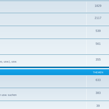
1829
2117
539
561
355
no, usw.), usw.
THEMEN
633
383
en usw. suchen
39