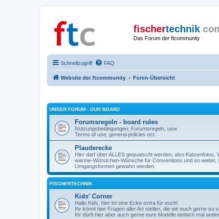
fischer
technik
co
Das Forum der ftcommunity
Schnellzugriff
FAQ
Website der ftcommunity
Foren-Übersicht
UNSER FORUM - OUR BOARD
Forumsregeln - board rules
Nutzungsbedingungen, Forumsregeln, usw.
Terms of use, general policies ect.
Plauderecke
Hier darf über ALLES gequatscht werden, also Katzenfotos, W
warme-Würstchen-Wünsche für Conventions und so weiter, 
Umgangsformen gewahrt werden.
FISCHERTECHNIK
Kids' Corner
Hallo Kids, hier ist eine Ecke extra für euch!
Ihr könnt hier Fragen aller Art stellen, die wir euch gerne so
Ihr dürft hier aber auch gerne eure Modelle einfach mal ande