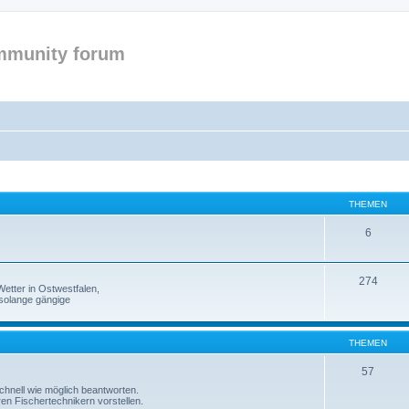
mmunity forum
THEMEN
6
274
etter in Ostwestfalen,
solange gängige
THEMEN
57
 schnell wie möglich beantworten.
ren Fischertechnikern vorstellen.