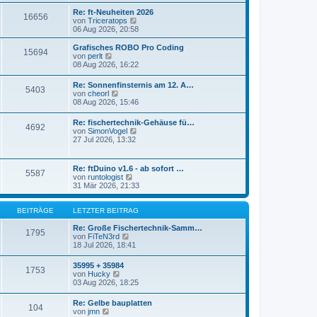
r
s
Re: ft-Neuheiten 2026
a
16656
t
N
von
Triceratops
g
e
e
06 Aug 2026, 20:58
r
u
B
e
Grafisches ROBO Pro Coding
e
15694
s
N
von
perlt
i
t
e
08 Aug 2026, 16:22
t
e
u
r
r
e
a
Re: Sonnenfinsternis am 12. A…
B
5403
s
N
g
von
cheorl
e
t
e
08 Aug 2026, 15:46
i
e
u
t
r
e
r
Re: fischertechnik-Gehäuse fü…
B
4692
s
a
N
von
SimonVogel
e
t
g
e
27 Jul 2026, 13:32
i
e
u
t
r
e
r
B
s
a
Re: ftDuino v1.6 - ab sofort …
e
5587
t
g
N
von
runtologist
i
e
e
31 Mär 2026, 21:33
t
r
u
r
B
e
a
e
s
BEITRÄGE
LETZTER BEITRAG
g
i
t
t
e
Re: Große Fischertechnik-Samm…
1795
r
N
r
von
FiTeN3rd
a
e
B
18 Jul 2026, 18:41
g
u
e
e
i
35995 + 35984
1753
s
t
N
von
Hucky
t
r
e
03 Aug 2026, 18:25
e
a
u
r
g
e
Re: Gelbe bauplatten
B
104
s
N
von
jmn
e
t