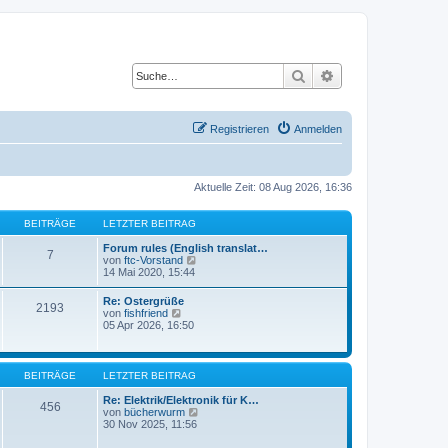
Suche
Erweiterte Suche
Registrieren
Anmelden
Aktuelle Zeit: 08 Aug 2026, 16:36
BEITRÄGE
LETZTER BEITRAG
Forum rules (English translat…
7
N
von
ftc-Vorstand
e
14 Mai 2020, 15:44
u
e
Re: Ostergrüße
2193
s
N
von
fishfriend
t
e
05 Apr 2026, 16:50
e
u
r
e
B
s
e
t
BEITRÄGE
LETZTER BEITRAG
i
e
t
r
Re: Elektrik/Elektronik für K…
r
456
B
N
von
bücherwurm
a
e
e
30 Nov 2025, 11:56
g
i
u
t
e