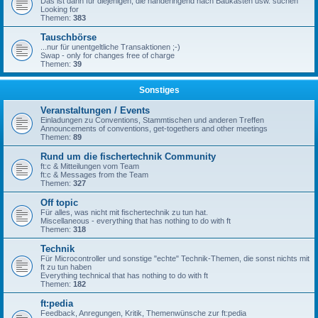
Das ist dann für diejenigen, die händeringend nach Baukästen usw. suchen
Looking for
Themen:
383
Tauschbörse
...nur für unentgeltliche Transaktionen ;-)
Swap - only for changes free of charge
Themen:
39
Sonstiges
Veranstaltungen / Events
Einladungen zu Conventions, Stammtischen und anderen Treffen
Announcements of conventions, get-togethers and other meetings
Themen:
89
Rund um die fischertechnik Community
ft:c & Mitteilungen vom Team
ft:c & Messages from the Team
Themen:
327
Off topic
Für alles, was nicht mit fischertechnik zu tun hat.
Miscellaneous - everything that has nothing to do with ft
Themen:
318
Technik
Für Microcontroller und sonstige "echte" Technik-Themen, die sonst nichts mit
ft zu tun haben
Everything technical that has nothing to do with ft
Themen:
182
ft:pedia
Feedback, Anregungen, Kritik, Themenwünsche zur ft:pedia