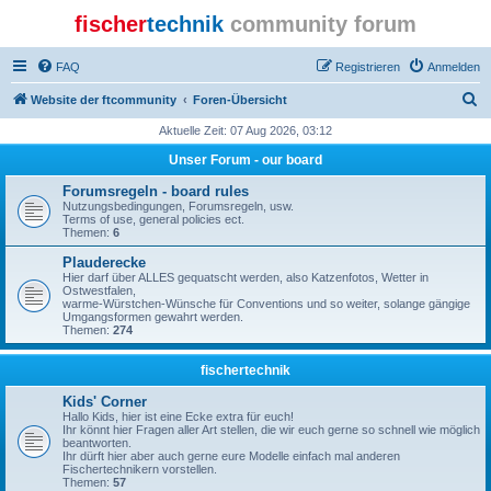
fischer
technik
community forum
FAQ
Registrieren
Anmelden
S
Website der ftcommunity
Foren-Übersicht
u
Aktuelle Zeit: 07 Aug 2026, 03:12
c
Unser Forum - our board
h
Forumsregeln - board rules
e
Nutzungsbedingungen, Forumsregeln, usw.
Terms of use, general policies ect.
Themen:
6
Plauderecke
Hier darf über ALLES gequatscht werden, also Katzenfotos, Wetter in
Ostwestfalen,
warme-Würstchen-Wünsche für Conventions und so weiter, solange gängige
Umgangsformen gewahrt werden.
Themen:
274
fischertechnik
Kids' Corner
Hallo Kids, hier ist eine Ecke extra für euch!
Ihr könnt hier Fragen aller Art stellen, die wir euch gerne so schnell wie möglich
beantworten.
Ihr dürft hier aber auch gerne eure Modelle einfach mal anderen
Fischertechnikern vorstellen.
Themen:
57