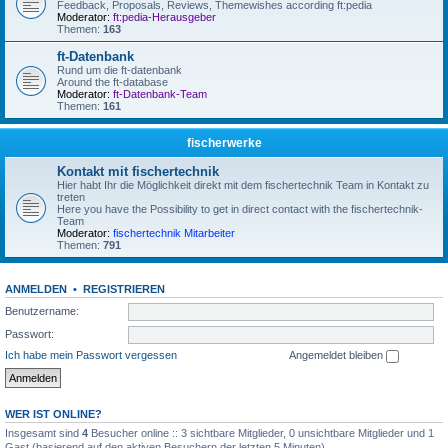
Feedback, Proposals, Reviews, Themewishes according ft:pedia
Moderator:
ft:pedia-Herausgeber
Themen:
163
ft-Datenbank
Rund um die ft-datenbank
Around the ft-database
Moderator:
ft-Datenbank-Team
Themen:
161
fischerwerke
Kontakt mit fischertechnik
Hier habt Ihr die Möglichkeit direkt mit dem fischertechnik Team in Kontakt zu
treten
Here you have the Possibility to get in direct contact with the fischertechnik-
Team
Moderator:
fischertechnik Mitarbeiter
Themen:
791
ANMELDEN
•
REGISTRIEREN
Benutzername:
Passwort:
Ich habe mein Passwort vergessen
Angemeldet bleiben
WER IST ONLINE?
Insgesamt sind
4
Besucher online :: 3 sichtbare Mitglieder, 0 unsichtbare Mitglieder und 1
Gast (basierend auf den aktiven Besuchern der letzten 5 Minuten)