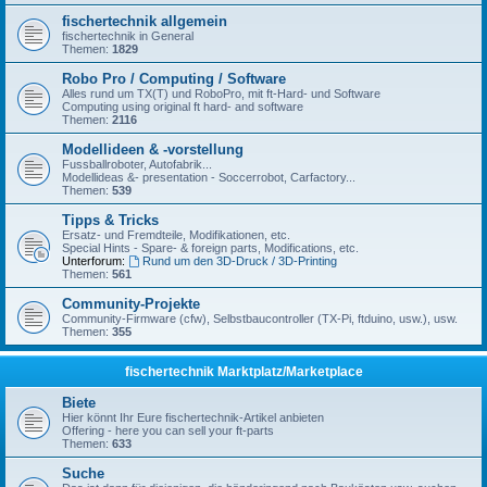
fischertechnik allgemein
fischertechnik in General
Themen:
1829
Robo Pro / Computing / Software
Alles rund um TX(T) und RoboPro, mit ft-Hard- und Software
Computing using original ft hard- and software
Themen:
2116
Modellideen & -vorstellung
Fussballroboter, Autofabrik...
Modellideas &- presentation - Soccerrobot, Carfactory...
Themen:
539
Tipps & Tricks
Ersatz- und Fremdteile, Modifikationen, etc.
Special Hints - Spare- & foreign parts, Modifications, etc.
Unterforum:
Rund um den 3D-Druck / 3D-Printing
Themen:
561
Community-Projekte
Community-Firmware (cfw), Selbstbaucontroller (TX-Pi, ftduino, usw.), usw.
Themen:
355
fischertechnik Marktplatz/Marketplace
Biete
Hier könnt Ihr Eure fischertechnik-Artikel anbieten
Offering - here you can sell your ft-parts
Themen:
633
Suche