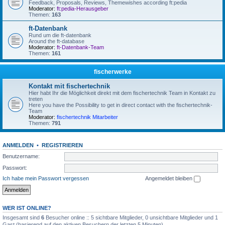
Feedback, Proposals, Reviews, Themewishes according ft:pedia
Moderator:
ft:pedia-Herausgeber
Themen:
163
ft-Datenbank
Rund um die ft-datenbank
Around the ft-database
Moderator:
ft-Datenbank-Team
Themen:
161
fischerwerke
Kontakt mit fischertechnik
Hier habt Ihr die Möglichkeit direkt mit dem fischertechnik Team in Kontakt zu
treten
Here you have the Possibility to get in direct contact with the fischertechnik-
Team
Moderator:
fischertechnik Mitarbeiter
Themen:
791
ANMELDEN
•
REGISTRIEREN
Benutzername:
Passwort:
Ich habe mein Passwort vergessen
Angemeldet bleiben
WER IST ONLINE?
Insgesamt sind
6
Besucher online :: 5 sichtbare Mitglieder, 0 unsichtbare Mitglieder und 1
Gast (basierend auf den aktiven Besuchern der letzten 5 Minuten)