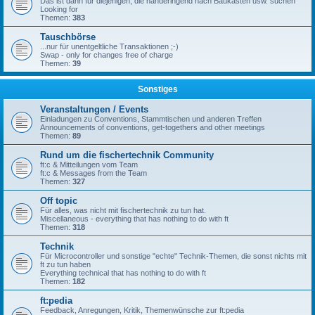
Das ist dann für diejenigen, die händeringend nach Baukästen usw. suchen
Looking for
Themen:
383
Tauschbörse
...nur für unentgeltliche Transaktionen ;-)
Swap - only for changes free of charge
Themen:
39
Sonstiges
Veranstaltungen / Events
Einladungen zu Conventions, Stammtischen und anderen Treffen
Announcements of conventions, get-togethers and other meetings
Themen:
89
Rund um die fischertechnik Community
ft:c & Mitteilungen vom Team
ft:c & Messages from the Team
Themen:
327
Off topic
Für alles, was nicht mit fischertechnik zu tun hat.
Miscellaneous - everything that has nothing to do with ft
Themen:
318
Technik
Für Microcontroller und sonstige "echte" Technik-Themen, die sonst nichts mit
ft zu tun haben
Everything technical that has nothing to do with ft
Themen:
182
ft:pedia
Feedback, Anregungen, Kritik, Themenwünsche zur ft:pedia