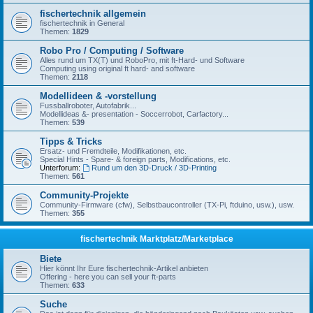
fischertechnik allgemein
fischertechnik in General
Themen:
1829
Robo Pro / Computing / Software
Alles rund um TX(T) und RoboPro, mit ft-Hard- und Software
Computing using original ft hard- and software
Themen:
2118
Modellideen & -vorstellung
Fussballroboter, Autofabrik...
Modellideas &- presentation - Soccerrobot, Carfactory...
Themen:
539
Tipps & Tricks
Ersatz- und Fremdteile, Modifikationen, etc.
Special Hints - Spare- & foreign parts, Modifications, etc.
Unterforum:
Rund um den 3D-Druck / 3D-Printing
Themen:
561
Community-Projekte
Community-Firmware (cfw), Selbstbaucontroller (TX-Pi, ftduino, usw.), usw.
Themen:
355
fischertechnik Marktplatz/Marketplace
Biete
Hier könnt Ihr Eure fischertechnik-Artikel anbieten
Offering - here you can sell your ft-parts
Themen:
633
Suche