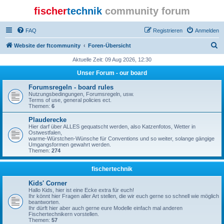
fischer
technik
community forum
FAQ
Registrieren
Anmelden
S
Website der ftcommunity
Foren-Übersicht
u
Aktuelle Zeit: 09 Aug 2026, 12:30
c
Unser Forum - our board
h
Forumsregeln - board rules
e
Nutzungsbedingungen, Forumsregeln, usw.
Terms of use, general policies ect.
Themen:
6
Plauderecke
Hier darf über ALLES gequatscht werden, also Katzenfotos, Wetter in
Ostwestfalen,
warme-Würstchen-Wünsche für Conventions und so weiter, solange gängige
Umgangsformen gewahrt werden.
Themen:
274
fischertechnik
Kids' Corner
Hallo Kids, hier ist eine Ecke extra für euch!
Ihr könnt hier Fragen aller Art stellen, die wir euch gerne so schnell wie möglich
beantworten.
Ihr dürft hier aber auch gerne eure Modelle einfach mal anderen
Fischertechnikern vorstellen.
Themen:
57