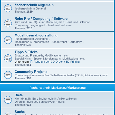
fischertechnik allgemein
fischertechnik in General
Themen:
1829
Robo Pro / Computing / Software
Alles rund um TX(T) und RoboPro, mit ft-Hard- und Software
Computing using original ft hard- and software
Themen:
2116
Modellideen & -vorstellung
Fussballroboter, Autofabrik...
Modellideas &- presentation - Soccerrobot, Carfactory...
Themen:
539
Tipps & Tricks
Ersatz- und Fremdteile, Modifikationen, etc.
Special Hints - Spare- & foreign parts, Modifications, etc.
Unterforum:
Rund um den 3D-Druck / 3D-Printing
Themen:
561
Community-Projekte
Community-Firmware (cfw), Selbstbaucontroller (TX-Pi, ftduino, usw.), usw.
Themen:
355
fischertechnik Marktplatz/Marketplace
Biete
Hier könnt Ihr Eure fischertechnik-Artikel anbieten
Offering - here you can sell your ft-parts
Themen:
633
Suche