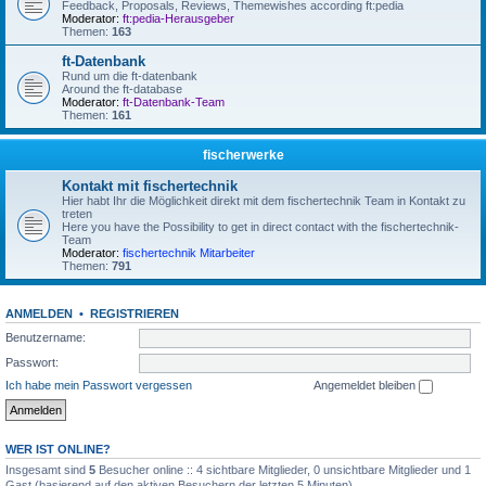
Feedback, Proposals, Reviews, Themewishes according ft:pedia
Moderator:
ft:pedia-Herausgeber
Themen:
163
ft-Datenbank
Rund um die ft-datenbank
Around the ft-database
Moderator:
ft-Datenbank-Team
Themen:
161
fischerwerke
Kontakt mit fischertechnik
Hier habt Ihr die Möglichkeit direkt mit dem fischertechnik Team in Kontakt zu
treten
Here you have the Possibility to get in direct contact with the fischertechnik-
Team
Moderator:
fischertechnik Mitarbeiter
Themen:
791
ANMELDEN
•
REGISTRIEREN
Benutzername:
Passwort:
Ich habe mein Passwort vergessen
Angemeldet bleiben
WER IST ONLINE?
Insgesamt sind
5
Besucher online :: 4 sichtbare Mitglieder, 0 unsichtbare Mitglieder und 1
Gast (basierend auf den aktiven Besuchern der letzten 5 Minuten)