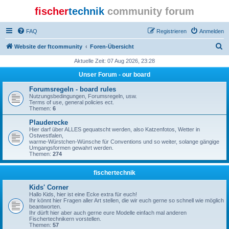
fischer
technik
community forum
FAQ
Registrieren
Anmelden
S
Website der ftcommunity
Foren-Übersicht
u
Aktuelle Zeit: 07 Aug 2026, 23:28
c
Unser Forum - our board
h
Forumsregeln - board rules
e
Nutzungsbedingungen, Forumsregeln, usw.
Terms of use, general policies ect.
Themen:
6
Plauderecke
Hier darf über ALLES gequatscht werden, also Katzenfotos, Wetter in
Ostwestfalen,
warme-Würstchen-Wünsche für Conventions und so weiter, solange gängige
Umgangsformen gewahrt werden.
Themen:
274
fischertechnik
Kids' Corner
Hallo Kids, hier ist eine Ecke extra für euch!
Ihr könnt hier Fragen aller Art stellen, die wir euch gerne so schnell wie möglich
beantworten.
Ihr dürft hier aber auch gerne eure Modelle einfach mal anderen
Fischertechnikern vorstellen.
Themen:
57