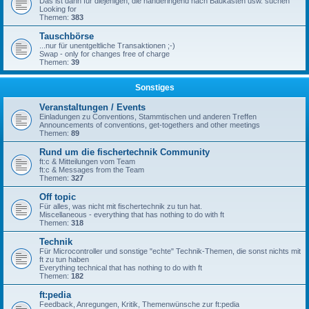
Das ist dann für diejenigen, die händeringend nach Baukästen usw. suchen
Looking for
Themen:
383
Tauschbörse
...nur für unentgeltliche Transaktionen ;-)
Swap - only for changes free of charge
Themen:
39
Sonstiges
Veranstaltungen / Events
Einladungen zu Conventions, Stammtischen und anderen Treffen
Announcements of conventions, get-togethers and other meetings
Themen:
89
Rund um die fischertechnik Community
ft:c & Mitteilungen vom Team
ft:c & Messages from the Team
Themen:
327
Off topic
Für alles, was nicht mit fischertechnik zu tun hat.
Miscellaneous - everything that has nothing to do with ft
Themen:
318
Technik
Für Microcontroller und sonstige "echte" Technik-Themen, die sonst nichts mit
ft zu tun haben
Everything technical that has nothing to do with ft
Themen:
182
ft:pedia
Feedback, Anregungen, Kritik, Themenwünsche zur ft:pedia