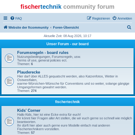
fischer
technik
community forum
FAQ
Registrieren
Anmelden
S
Website der ftcommunity
Foren-Übersicht
u
Aktuelle Zeit: 08 Aug 2026, 10:17
c
Unser Forum - our board
h
Forumsregeln - board rules
e
Nutzungsbedingungen, Forumsregeln, usw.
Terms of use, general policies ect.
Themen:
6
Plauderecke
Hier darf über ALLES gequatscht werden, also Katzenfotos, Wetter in
Ostwestfalen,
warme-Würstchen-Wünsche für Conventions und so weiter, solange gängige
Umgangsformen gewahrt werden.
Themen:
274
fischertechnik
Kids' Corner
Hallo Kids, hier ist eine Ecke extra für euch!
Ihr könnt hier Fragen aller Art stellen, die wir euch gerne so schnell wie möglich
beantworten.
Ihr dürft hier aber auch gerne eure Modelle einfach mal anderen
Fischertechnikern vorstellen.
Themen:
57