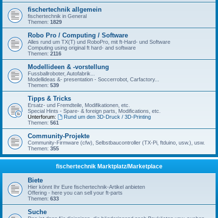
fischertechnik allgemein
fischertechnik in General
Themen:
1829
Robo Pro / Computing / Software
Alles rund um TX(T) und RoboPro, mit ft-Hard- und Software
Computing using original ft hard- and software
Themen:
2116
Modellideen & -vorstellung
Fussballroboter, Autofabrik...
Modellideas &- presentation - Soccerrobot, Carfactory...
Themen:
539
Tipps & Tricks
Ersatz- und Fremdteile, Modifikationen, etc.
Special Hints - Spare- & foreign parts, Modifications, etc.
Unterforum:
Rund um den 3D-Druck / 3D-Printing
Themen:
561
Community-Projekte
Community-Firmware (cfw), Selbstbaucontroller (TX-Pi, ftduino, usw.), usw.
Themen:
355
fischertechnik Marktplatz/Marketplace
Biete
Hier könnt Ihr Eure fischertechnik-Artikel anbieten
Offering - here you can sell your ft-parts
Themen:
633
Suche