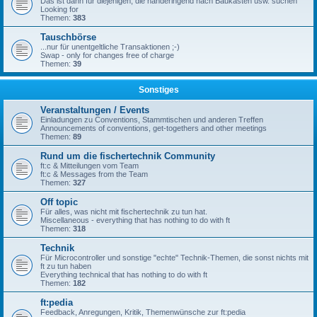
Das ist dann für diejenigen, die händeringend nach Baukästen usw. suchen
Looking for
Themen:
383
Tauschbörse
...nur für unentgeltliche Transaktionen ;-)
Swap - only for changes free of charge
Themen:
39
Sonstiges
Veranstaltungen / Events
Einladungen zu Conventions, Stammtischen und anderen Treffen
Announcements of conventions, get-togethers and other meetings
Themen:
89
Rund um die fischertechnik Community
ft:c & Mitteilungen vom Team
ft:c & Messages from the Team
Themen:
327
Off topic
Für alles, was nicht mit fischertechnik zu tun hat.
Miscellaneous - everything that has nothing to do with ft
Themen:
318
Technik
Für Microcontroller und sonstige "echte" Technik-Themen, die sonst nichts mit
ft zu tun haben
Everything technical that has nothing to do with ft
Themen:
182
ft:pedia
Feedback, Anregungen, Kritik, Themenwünsche zur ft:pedia