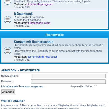
Feedback, Proposals, Reviews, Themewishes according ft:pedia
Moderator:
ft:pedia-Herausgeber
Themen:
163
ft-Datenbank
Rund um die ft-datenbank
Around the ft-database
Moderator:
ft-Datenbank-Team
Themen:
161
fischerwerke
Kontakt mit fischertechnik
Hier habt Ihr die Möglichkeit direkt mit dem fischertechnik Team in Kontakt zu
treten
Here you have the Possibility to get in direct contact with the fischertechnik-
Team
Moderator:
fischertechnik Mitarbeiter
Themen:
791
ANMELDEN
•
REGISTRIEREN
Benutzername:
Passwort:
Ich habe mein Passwort vergessen
Angemeldet bleiben
WER IST ONLINE?
Insgesamt sind
5
Besucher online :: 4 sichtbare Mitglieder, 0 unsichtbare Mitglieder und 1
Gast (basierend auf den aktiven Besuchern der letzten 5 Minuten)