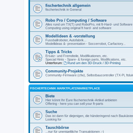
fischertechnik allgemein
fischertechnik in General
Robo Pro / Computing / Software
Alles rund um TX(T) und RoboPro, mit ft-Hard- und Software
Computing using original ft hard- and software
Modellideen & -vorstellung
Fussballroboter, Autofabrik...
Modellideas &- presentation - Soccerrobot, Carfactory...
Tipps & Tricks
Ersatz- und Fremdteile, Modifikationen, etc.
Special Hints - Spare- & foreign parts, Modifications, etc.
Unterforum:
Rund um den 3D-Druck / 3D-Printing
Community-Projekte
Community-Firmware (cfw), Selbstbaucontroller (TX-Pi, ftdui
FISCHERTECHNIK MARKTPLATZ/MARKETPLACE
Biete
Hier könnt Ihr Eure fischertechnik-Artikel anbieten
Offering - here you can sell your ft-parts
Suche
Das ist dann für diejenigen, die händeringend nach Baukäst
Looking for
Tauschbörse
...nur für unentgeltliche Transaktionen ;-)