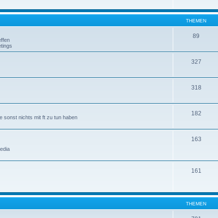
THEMEN
89
ffen
tings
327
318
182
 sonst nichts mit ft zu tun haben
163
edia
161
THEMEN