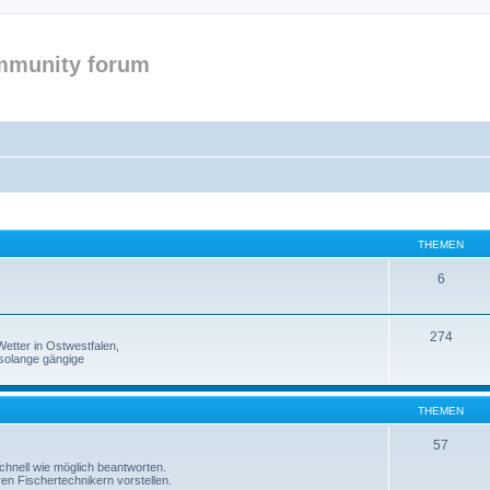
mmunity forum
THEMEN
6
274
etter in Ostwestfalen,
solange gängige
THEMEN
57
 schnell wie möglich beantworten.
ren Fischertechnikern vorstellen.