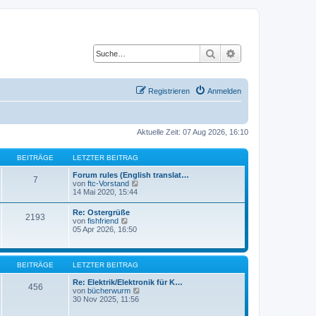
Suche
Erweiterte Suche
Registrieren
Anmelden
Aktuelle Zeit: 07 Aug 2026, 16:10
BEITRÄGE
LETZTER BEITRAG
Forum rules (English translat…
7
N
von
ftc-Vorstand
e
14 Mai 2020, 15:44
u
e
Re: Ostergrüße
2193
s
N
von
fishfriend
t
e
05 Apr 2026, 16:50
e
u
r
e
B
s
e
t
BEITRÄGE
LETZTER BEITRAG
i
e
t
r
Re: Elektrik/Elektronik für K…
r
456
B
N
von
bücherwurm
a
e
e
30 Nov 2025, 11:56
g
i
u
t
e