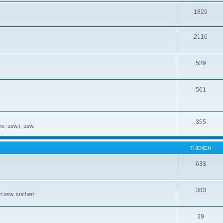
1829
2116
539
561
355
no, usw.), usw.
THEMEN
633
383
en usw. suchen
39