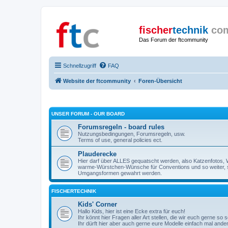
fischer
technik
co
Das Forum der ftcommunity
Schnellzugriff
FAQ
Website der ftcommunity
Foren-Übersicht
UNSER FORUM - OUR BOARD
Forumsregeln - board rules
Nutzungsbedingungen, Forumsregeln, usw.
Terms of use, general policies ect.
Plauderecke
Hier darf über ALLES gequatscht werden, also Katzenfotos, W
warme-Würstchen-Wünsche für Conventions und so weiter, 
Umgangsformen gewahrt werden.
FISCHERTECHNIK
Kids' Corner
Hallo Kids, hier ist eine Ecke extra für euch!
Ihr könnt hier Fragen aller Art stellen, die wir euch gerne so
Ihr dürft hier aber auch gerne eure Modelle einfach mal ande