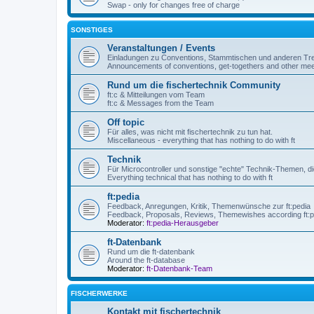
Swap - only for changes free of charge
SONSTIGES
Veranstaltungen / Events
Einladungen zu Conventions, Stammtischen und anderen Tre
Announcements of conventions, get-togethers and other mee
Rund um die fischertechnik Community
ft:c & Mitteilungen vom Team
ft:c & Messages from the Team
Off topic
Für alles, was nicht mit fischertechnik zu tun hat.
Miscellaneous - everything that has nothing to do with ft
Technik
Für Microcontroller und sonstige "echte" Technik-Themen, die
Everything technical that has nothing to do with ft
ft:pedia
Feedback, Anregungen, Kritik, Themenwünsche zur ft:pedia
Feedback, Proposals, Reviews, Themewishes according ft:p
Moderator:
ft:pedia-Herausgeber
ft-Datenbank
Rund um die ft-datenbank
Around the ft-database
Moderator:
ft-Datenbank-Team
FISCHERWERKE
Kontakt mit fischertechnik