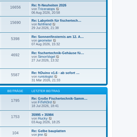
r
s
Re: ft-Neuheiten 2026
a
16656
t
N
von
Triceratops
g
e
e
06 Aug 2026, 20:58
r
u
B
e
Re: Labyrinth für fischertech…
e
15690
s
N
von
fishfriend
i
t
e
29 Jul 2026, 21:38
t
e
u
r
r
e
a
Re: Sonnenfinsternis am 12. A…
B
5398
s
N
g
von
geometer
e
t
e
07 Aug 2026, 15:32
i
e
u
t
r
e
r
Re: fischertechnik-Gehäuse fü…
B
4692
s
a
N
von
SimonVogel
e
t
g
e
27 Jul 2026, 13:32
i
e
u
t
r
e
r
B
s
a
Re: ftDuino v1.6 - ab sofort …
e
5587
t
g
N
von
runtologist
i
e
e
31 Mär 2026, 21:33
t
r
u
r
B
e
a
e
s
BEITRÄGE
LETZTER BEITRAG
g
i
t
t
e
Re: Große Fischertechnik-Samm…
1795
r
N
r
von
FiTeN3rd
a
e
B
18 Jul 2026, 18:41
g
u
e
e
i
35995 + 35984
1753
s
t
N
von
Hucky
t
r
e
03 Aug 2026, 18:25
e
a
u
r
g
e
Re: Gelbe bauplatten
B
104
s
N
von
jmn
e
t