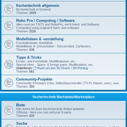
fischertechnik allgemein
fischertechnik in General
Themen:
1829
Robo Pro / Computing / Software
Alles rund um TX(T) und RoboPro, mit ft-Hard- und Software
Computing using original ft hard- and software
Themen:
2116
Modellideen & -vorstellung
Fussballroboter, Autofabrik...
Modellideas &- presentation - Soccerrobot, Carfactory...
Themen:
539
Tipps & Tricks
Ersatz- und Fremdteile, Modifikationen, etc.
Special Hints - Spare- & foreign parts, Modifications, etc.
Unterforum:
Rund um den 3D-Druck / 3D-Printing
Themen:
561
Community-Projekte
Community-Firmware (cfw), Selbstbaucontroller (TX-Pi, ftduino, usw.), usw.
Themen:
355
fischertechnik Marktplatz/Marketplace
Biete
Hier könnt Ihr Eure fischertechnik-Artikel anbieten
Offering - here you can sell your ft-parts
Themen:
633
Suche