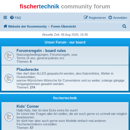
fischer
technik
community forum
FAQ
Registrieren
Anmelden
S
Website der ftcommunity
Foren-Übersicht
u
Aktuelle Zeit: 06 Aug 2026, 16:45
c
Unser Forum - our board
h
Forumsregeln - board rules
e
Nutzungsbedingungen, Forumsregeln, usw.
Terms of use, general policies ect.
Themen:
6
Plauderecke
Hier darf über ALLES gequatscht werden, also Katzenfotos, Wetter in
Ostwestfalen,
warme-Würstchen-Wünsche für Conventions und so weiter, solange gängige
Umgangsformen gewahrt werden.
Themen:
274
fischertechnik
Kids' Corner
Hallo Kids, hier ist eine Ecke extra für euch!
Ihr könnt hier Fragen aller Art stellen, die wir euch gerne so schnell wie möglich
beantworten.
Ihr dürft hier aber auch gerne eure Modelle einfach mal anderen
Fischertechnikern vorstellen.
Themen:
57