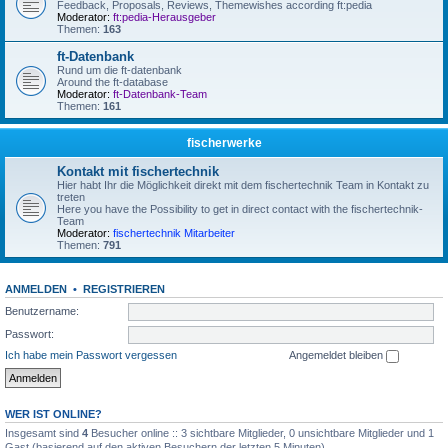
Feedback, Proposals, Reviews, Themewishes according ft:pedia
Moderator:
ft:pedia-Herausgeber
Themen:
163
ft-Datenbank
Rund um die ft-datenbank
Around the ft-database
Moderator:
ft-Datenbank-Team
Themen:
161
fischerwerke
Kontakt mit fischertechnik
Hier habt Ihr die Möglichkeit direkt mit dem fischertechnik Team in Kontakt zu
treten
Here you have the Possibility to get in direct contact with the fischertechnik-
Team
Moderator:
fischertechnik Mitarbeiter
Themen:
791
ANMELDEN
•
REGISTRIEREN
Benutzername:
Passwort:
Ich habe mein Passwort vergessen
Angemeldet bleiben
WER IST ONLINE?
Insgesamt sind
4
Besucher online :: 3 sichtbare Mitglieder, 0 unsichtbare Mitglieder und 1
Gast (basierend auf den aktiven Besuchern der letzten 5 Minuten)