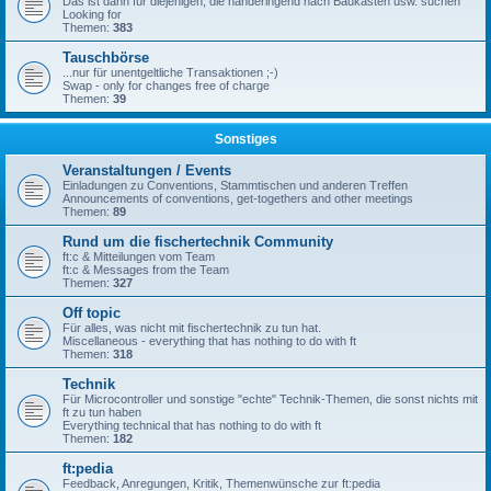
Das ist dann für diejenigen, die händeringend nach Baukästen usw. suchen
Looking for
Themen:
383
Tauschbörse
...nur für unentgeltliche Transaktionen ;-)
Swap - only for changes free of charge
Themen:
39
Sonstiges
Veranstaltungen / Events
Einladungen zu Conventions, Stammtischen und anderen Treffen
Announcements of conventions, get-togethers and other meetings
Themen:
89
Rund um die fischertechnik Community
ft:c & Mitteilungen vom Team
ft:c & Messages from the Team
Themen:
327
Off topic
Für alles, was nicht mit fischertechnik zu tun hat.
Miscellaneous - everything that has nothing to do with ft
Themen:
318
Technik
Für Microcontroller und sonstige "echte" Technik-Themen, die sonst nichts mit
ft zu tun haben
Everything technical that has nothing to do with ft
Themen:
182
ft:pedia
Feedback, Anregungen, Kritik, Themenwünsche zur ft:pedia