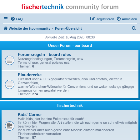
fischer
technik
community forum
FAQ
Registrieren
Anmelden
S
Website der ftcommunity
Foren-Übersicht
u
Aktuelle Zeit: 10 Aug 2026, 08:38
c
Unser Forum - our board
h
Forumsregeln - board rules
e
Nutzungsbedingungen, Forumsregeln, usw.
Terms of use, general policies ect.
Themen:
6
Plauderecke
Hier darf über ALLES gequatscht werden, also Katzenfotos, Wetter in
Ostwestfalen,
warme-Würstchen-Wünsche für Conventions und so weiter, solange gängige
Umgangsformen gewahrt werden.
Themen:
274
fischertechnik
Kids' Corner
Hallo Kids, hier ist eine Ecke extra für euch!
Ihr könnt hier Fragen aller Art stellen, die wir euch gerne so schnell wie möglich
beantworten.
Ihr dürft hier aber auch gerne eure Modelle einfach mal anderen
Fischertechnikern vorstellen.
Themen:
57