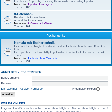
Feedback, Proposals, Reviews, Themewishes according ft:pedia
Moderator:
ft:pedia-Herausgeber
Themen:
163
ft-Datenbank
Rund um die ft-datenbank
Around the ft-database
Moderator:
ft-Datenbank-Team
Themen:
161
fischerwerke
Kontakt mit fischertechnik
Hier habt Ihr die Möglichkeit direkt mit dem fischertechnik Team in Kontakt zu
treten
Here you have the Possibility to get in direct contact with the fischertechnik-
Team
Moderator:
fischertechnik Mitarbeiter
Themen:
791
ANMELDEN
•
REGISTRIEREN
Benutzername:
Passwort:
Ich habe mein Passwort vergessen
Angemeldet bleiben
WER IST ONLINE?
Insgesamt sind
5
Besucher online :: 4 sichtbare Mitglieder, 0 unsichtbare Mitglieder und 1
Gast (basierend auf den aktiven Besuchern der letzten 5 Minuten)