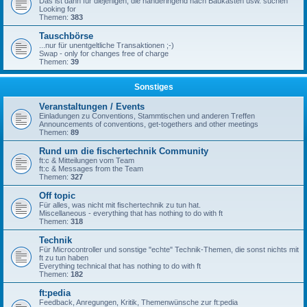
Das ist dann für diejenigen, die händeringend nach Baukästen usw. suchen
Looking for
Themen:
383
Tauschbörse
...nur für unentgeltliche Transaktionen ;-)
Swap - only for changes free of charge
Themen:
39
Sonstiges
Veranstaltungen / Events
Einladungen zu Conventions, Stammtischen und anderen Treffen
Announcements of conventions, get-togethers and other meetings
Themen:
89
Rund um die fischertechnik Community
ft:c & Mitteilungen vom Team
ft:c & Messages from the Team
Themen:
327
Off topic
Für alles, was nicht mit fischertechnik zu tun hat.
Miscellaneous - everything that has nothing to do with ft
Themen:
318
Technik
Für Microcontroller und sonstige "echte" Technik-Themen, die sonst nichts mit
ft zu tun haben
Everything technical that has nothing to do with ft
Themen:
182
ft:pedia
Feedback, Anregungen, Kritik, Themenwünsche zur ft:pedia