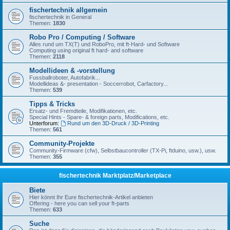
fischertechnik allgemein
fischertechnik in General
Themen:
1830
Robo Pro / Computing / Software
Alles rund um TX(T) und RoboPro, mit ft-Hard- und Software
Computing using original ft hard- and software
Themen:
2118
Modellideen & -vorstellung
Fussballroboter, Autofabrik...
Modellideas &- presentation - Soccerrobot, Carfactory...
Themen:
539
Tipps & Tricks
Ersatz- und Fremdteile, Modifikationen, etc.
Special Hints - Spare- & foreign parts, Modifications, etc.
Unterforum:
Rund um den 3D-Druck / 3D-Printing
Themen:
561
Community-Projekte
Community-Firmware (cfw), Selbstbaucontroller (TX-Pi, ftduino, usw.), usw.
Themen:
355
fischertechnik Marktplatz/Marketplace
Biete
Hier könnt Ihr Eure fischertechnik-Artikel anbieten
Offering - here you can sell your ft-parts
Themen:
633
Suche