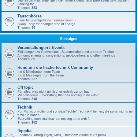
Das ist dann für diejenigen, die händeringend nach Baukästen usw. suchen
Looking for
Themen:
383
Tauschbörse
...nur für unentgeltliche Transaktionen ;-)
Swap - only for changes free of charge
Themen:
39
Sonstiges
Veranstaltungen / Events
Einladungen zu Conventions, Stammtischen und anderen Treffen
Announcements of conventions, get-togethers and other meetings
Themen:
89
Rund um die fischertechnik Community
ft:c & Mitteilungen vom Team
ft:c & Messages from the Team
Themen:
327
Off topic
Für alles, was nicht mit fischertechnik zu tun hat.
Miscellaneous - everything that has nothing to do with ft
Themen:
318
Technik
Für Microcontroller und sonstige "echte" Technik-Themen, die sonst nichts mit
ft zu tun haben
Everything technical that has nothing to do with ft
Themen:
182
ft:pedia
Feedback, Anregungen, Kritik, Themenwünsche zur ft:pedia