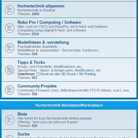
fischertechnik allgemein
fischertechnik in General
Themen:
1829
Robo Pro / Computing / Software
Alles rund um TX(T) und RoboPro, mit ft-Hard- und Software
Computing using original ft hard- and software
Themen:
2116
Modellideen & -vorstellung
Fussballroboter, Autofabrik...
Modellideas &- presentation - Soccerrobot, Carfactory...
Themen:
539
Tipps & Tricks
Ersatz- und Fremdteile, Modifikationen, etc.
Special Hints - Spare- & foreign parts, Modifications, etc.
Unterforum:
Rund um den 3D-Druck / 3D-Printing
Themen:
561
Community-Projekte
Community-Firmware (cfw), Selbstbaucontroller (TX-Pi, ftduino, usw.), usw.
Themen:
355
fischertechnik Marktplatz/Marketplace
Biete
Hier könnt Ihr Eure fischertechnik-Artikel anbieten
Offering - here you can sell your ft-parts
Themen:
633
Suche