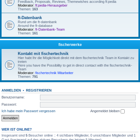
Feedback, Proposals, Reviews, Themewishes according ft:pedia
Moderator:
ft:pedia-Herausgeber
Themen:
163
ft-Datenbank
Rund um die ft-datenbank
Around the ft-database
Moderator:
ft-Datenbank-Team
Themen:
161
fischerwerke
Kontakt mit fischertechnik
Hier habt Ihr die Möglichkeit direkt mit dem fischertechnik Team in Kontakt zu
treten
Here you have the Possibility to get in direct contact with the fischertechnik-
Team
Moderator:
fischertechnik Mitarbeiter
Themen:
791
ANMELDEN
•
REGISTRIEREN
Benutzername:
Passwort:
Ich habe mein Passwort vergessen
Angemeldet bleiben
WER IST ONLINE?
Insgesamt sind
5
Besucher online :: 4 sichtbare Mitglieder, 0 unsichtbare Mitglieder und 1
Gast (basierend auf den aktiven Besuchern der letzten 5 Minuten)