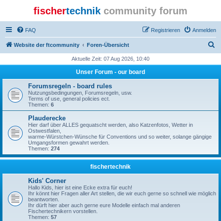
fischer
technik
community forum
FAQ
Registrieren
Anmelden
S
Website der ftcommunity
Foren-Übersicht
u
Aktuelle Zeit: 07 Aug 2026, 10:40
c
Unser Forum - our board
h
Forumsregeln - board rules
e
Nutzungsbedingungen, Forumsregeln, usw.
Terms of use, general policies ect.
Themen:
6
Plauderecke
Hier darf über ALLES gequatscht werden, also Katzenfotos, Wetter in
Ostwestfalen,
warme-Würstchen-Wünsche für Conventions und so weiter, solange gängige
Umgangsformen gewahrt werden.
Themen:
274
fischertechnik
Kids' Corner
Hallo Kids, hier ist eine Ecke extra für euch!
Ihr könnt hier Fragen aller Art stellen, die wir euch gerne so schnell wie möglich
beantworten.
Ihr dürft hier aber auch gerne eure Modelle einfach mal anderen
Fischertechnikern vorstellen.
Themen:
57