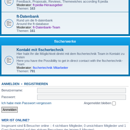
Feedback, Proposals, Reviews, Themewishes according ft:pedia
Moderator:
ft:pedia-Herausgeber
Themen:
163
ft-Datenbank
Rund um die ft-datenbank
Around the ft-database
Moderator:
ft-Datenbank-Team
Themen:
161
fischerwerke
Kontakt mit fischertechnik
Hier habt Ihr die Möglichkeit direkt mit dem fischertechnik Team in Kontakt zu
treten
Here you have the Possibility to get in direct contact with the fischertechnik-
Team
Moderator:
fischertechnik Mitarbeiter
Themen:
791
ANMELDEN
•
REGISTRIEREN
Benutzername:
Passwort:
Ich habe mein Passwort vergessen
Angemeldet bleiben
WER IST ONLINE?
Insgesamt sind
5
Besucher online :: 4 sichtbare Mitglieder, 0 unsichtbare Mitglieder und 1
Gast (basierend auf den aktiven Besuchern der letzten 5 Minuten)