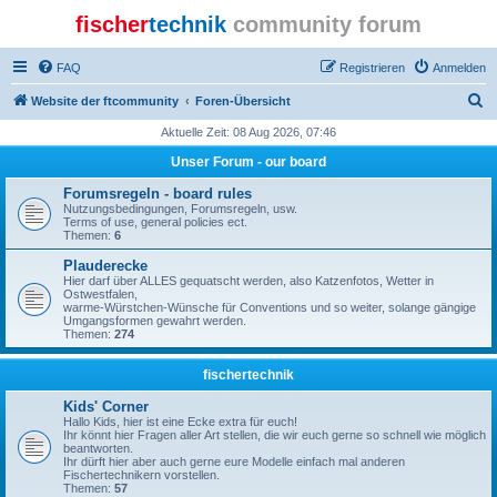
fischer
technik
community forum
FAQ
Registrieren
Anmelden
S
Website der ftcommunity
Foren-Übersicht
u
Aktuelle Zeit: 08 Aug 2026, 07:46
c
Unser Forum - our board
h
Forumsregeln - board rules
e
Nutzungsbedingungen, Forumsregeln, usw.
Terms of use, general policies ect.
Themen:
6
Plauderecke
Hier darf über ALLES gequatscht werden, also Katzenfotos, Wetter in
Ostwestfalen,
warme-Würstchen-Wünsche für Conventions und so weiter, solange gängige
Umgangsformen gewahrt werden.
Themen:
274
fischertechnik
Kids' Corner
Hallo Kids, hier ist eine Ecke extra für euch!
Ihr könnt hier Fragen aller Art stellen, die wir euch gerne so schnell wie möglich
beantworten.
Ihr dürft hier aber auch gerne eure Modelle einfach mal anderen
Fischertechnikern vorstellen.
Themen:
57