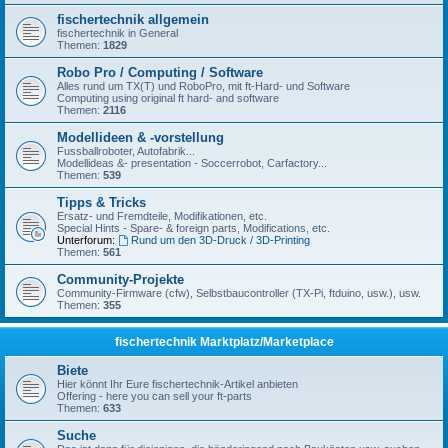
fischertechnik allgemein
fischertechnik in General
Themen:
1829
Robo Pro / Computing / Software
Alles rund um TX(T) und RoboPro, mit ft-Hard- und Software
Computing using original ft hard- and software
Themen:
2116
Modellideen & -vorstellung
Fussballroboter, Autofabrik...
Modellideas &- presentation - Soccerrobot, Carfactory...
Themen:
539
Tipps & Tricks
Ersatz- und Fremdteile, Modifikationen, etc.
Special Hints - Spare- & foreign parts, Modifications, etc.
Unterforum:
Rund um den 3D-Druck / 3D-Printing
Themen:
561
Community-Projekte
Community-Firmware (cfw), Selbstbaucontroller (TX-Pi, ftduino, usw.), usw.
Themen:
355
fischertechnik Marktplatz/Marketplace
Biete
Hier könnt Ihr Eure fischertechnik-Artikel anbieten
Offering - here you can sell your ft-parts
Themen:
633
Suche