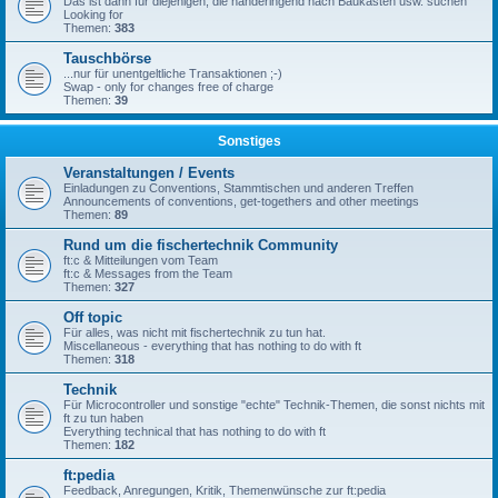
Das ist dann für diejenigen, die händeringend nach Baukästen usw. suchen
Looking for
Themen:
383
Tauschbörse
...nur für unentgeltliche Transaktionen ;-)
Swap - only for changes free of charge
Themen:
39
Sonstiges
Veranstaltungen / Events
Einladungen zu Conventions, Stammtischen und anderen Treffen
Announcements of conventions, get-togethers and other meetings
Themen:
89
Rund um die fischertechnik Community
ft:c & Mitteilungen vom Team
ft:c & Messages from the Team
Themen:
327
Off topic
Für alles, was nicht mit fischertechnik zu tun hat.
Miscellaneous - everything that has nothing to do with ft
Themen:
318
Technik
Für Microcontroller und sonstige "echte" Technik-Themen, die sonst nichts mit
ft zu tun haben
Everything technical that has nothing to do with ft
Themen:
182
ft:pedia
Feedback, Anregungen, Kritik, Themenwünsche zur ft:pedia