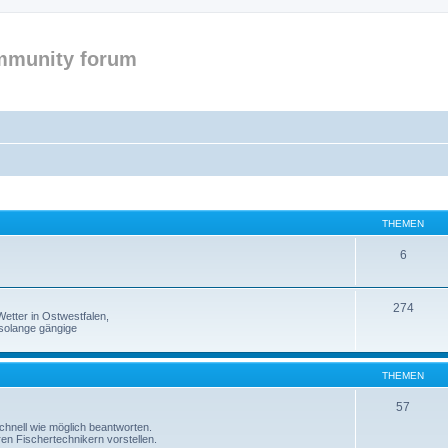
mmunity forum
THEMEN
6
274
etter in Ostwestfalen,
solange gängige
THEMEN
57
 schnell wie möglich beantworten.
ren Fischertechnikern vorstellen.