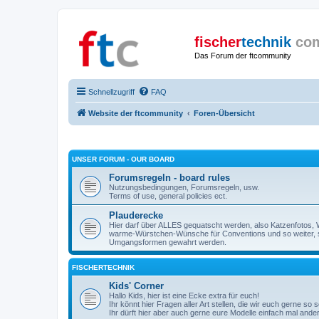
fischer
technik
co
Das Forum der ftcommunity
Schnellzugriff
FAQ
Website der ftcommunity
Foren-Übersicht
UNSER FORUM - OUR BOARD
Forumsregeln - board rules
Nutzungsbedingungen, Forumsregeln, usw.
Terms of use, general policies ect.
Plauderecke
Hier darf über ALLES gequatscht werden, also Katzenfotos, W
warme-Würstchen-Wünsche für Conventions und so weiter, 
Umgangsformen gewahrt werden.
FISCHERTECHNIK
Kids' Corner
Hallo Kids, hier ist eine Ecke extra für euch!
Ihr könnt hier Fragen aller Art stellen, die wir euch gerne so
Ihr dürft hier aber auch gerne eure Modelle einfach mal ande