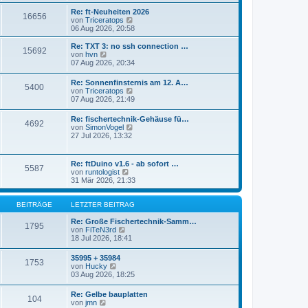
r
s
Re: ft-Neuheiten 2026
a
16656
t
N
von
Triceratops
g
e
e
06 Aug 2026, 20:58
r
u
B
e
Re: TXT 3: no ssh connection …
e
15692
s
N
von
hvn
i
t
e
07 Aug 2026, 20:34
t
e
u
r
r
e
a
Re: Sonnenfinsternis am 12. A…
B
5400
s
N
g
von
Triceratops
e
t
e
07 Aug 2026, 21:49
i
e
u
t
r
e
r
Re: fischertechnik-Gehäuse fü…
B
4692
s
a
N
von
SimonVogel
e
t
g
e
27 Jul 2026, 13:32
i
e
u
t
r
e
r
B
s
a
Re: ftDuino v1.6 - ab sofort …
e
5587
t
g
N
von
runtologist
i
e
e
31 Mär 2026, 21:33
t
r
u
r
B
e
a
e
s
BEITRÄGE
LETZTER BEITRAG
g
i
t
t
e
Re: Große Fischertechnik-Samm…
1795
r
N
r
von
FiTeN3rd
a
e
B
18 Jul 2026, 18:41
g
u
e
e
i
35995 + 35984
1753
s
t
N
von
Hucky
t
r
e
03 Aug 2026, 18:25
e
a
u
r
g
e
Re: Gelbe bauplatten
B
104
s
N
von
jmn
e
t