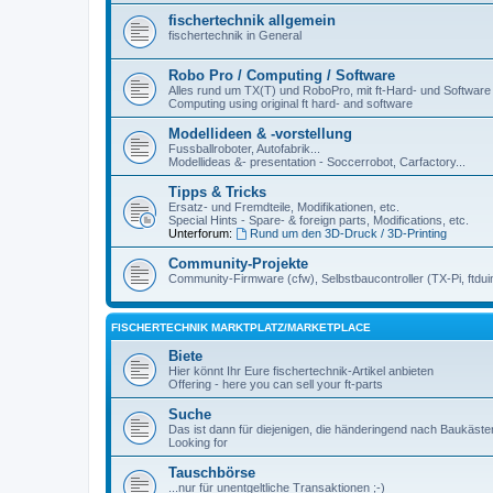
fischertechnik allgemein
fischertechnik in General
Robo Pro / Computing / Software
Alles rund um TX(T) und RoboPro, mit ft-Hard- und Software
Computing using original ft hard- and software
Modellideen & -vorstellung
Fussballroboter, Autofabrik...
Modellideas &- presentation - Soccerrobot, Carfactory...
Tipps & Tricks
Ersatz- und Fremdteile, Modifikationen, etc.
Special Hints - Spare- & foreign parts, Modifications, etc.
Unterforum:
Rund um den 3D-Druck / 3D-Printing
Community-Projekte
Community-Firmware (cfw), Selbstbaucontroller (TX-Pi, ftdui
FISCHERTECHNIK MARKTPLATZ/MARKETPLACE
Biete
Hier könnt Ihr Eure fischertechnik-Artikel anbieten
Offering - here you can sell your ft-parts
Suche
Das ist dann für diejenigen, die händeringend nach Baukäst
Looking for
Tauschbörse
...nur für unentgeltliche Transaktionen ;-)