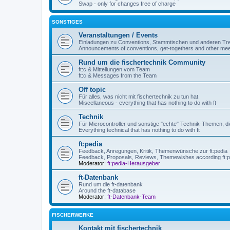
Swap - only for changes free of charge
SONSTIGES
Veranstaltungen / Events
Einladungen zu Conventions, Stammtischen und anderen Tre
Announcements of conventions, get-togethers and other mee
Rund um die fischertechnik Community
ft:c & Mitteilungen vom Team
ft:c & Messages from the Team
Off topic
Für alles, was nicht mit fischertechnik zu tun hat.
Miscellaneous - everything that has nothing to do with ft
Technik
Für Microcontroller und sonstige "echte" Technik-Themen, die
Everything technical that has nothing to do with ft
ft:pedia
Feedback, Anregungen, Kritik, Themenwünsche zur ft:pedia
Feedback, Proposals, Reviews, Themewishes according ft:p
Moderator:
ft:pedia-Herausgeber
ft-Datenbank
Rund um die ft-datenbank
Around the ft-database
Moderator:
ft-Datenbank-Team
FISCHERWERKE
Kontakt mit fischertechnik