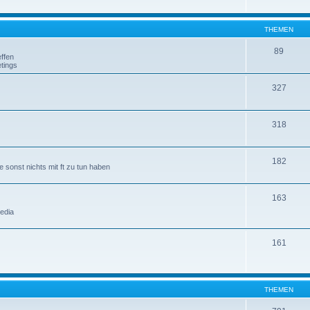
THEMEN
89
ffen
tings
327
318
182
 sonst nichts mit ft zu tun haben
163
edia
161
THEMEN