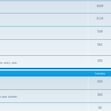
1829
2116
539
561
355
no, usw.), usw.
THEMEN
633
383
en usw. suchen
39