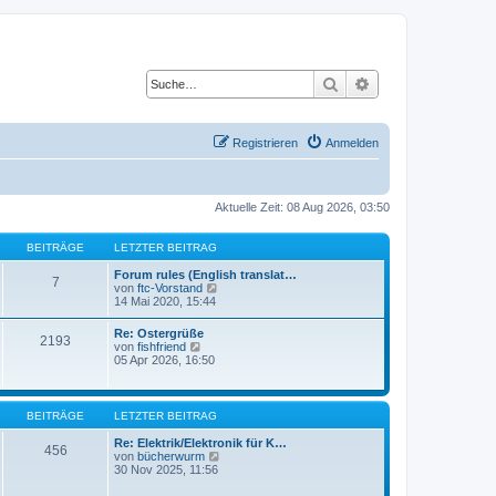
Suche
Erweiterte Suche
Registrieren
Anmelden
Aktuelle Zeit: 08 Aug 2026, 03:50
BEITRÄGE
LETZTER BEITRAG
Forum rules (English translat…
7
N
von
ftc-Vorstand
e
14 Mai 2020, 15:44
u
e
Re: Ostergrüße
2193
s
N
von
fishfriend
t
e
05 Apr 2026, 16:50
e
u
r
e
B
s
e
t
BEITRÄGE
LETZTER BEITRAG
i
e
t
r
Re: Elektrik/Elektronik für K…
r
456
B
N
von
bücherwurm
a
e
e
30 Nov 2025, 11:56
g
i
u
t
e