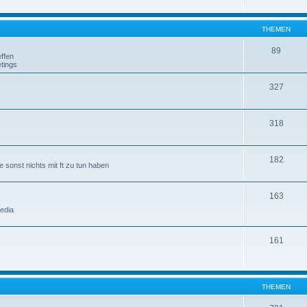
THEMEN
89
ffen
tings
327
318
182
 sonst nichts mit ft zu tun haben
163
edia
161
THEMEN