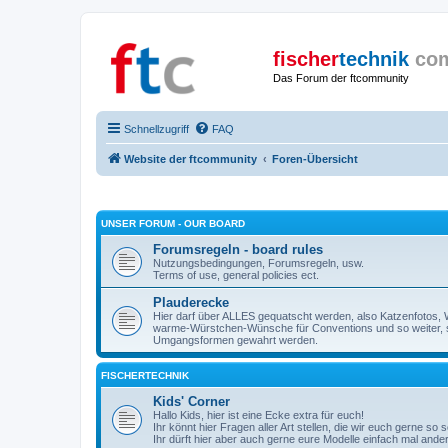
fischer
technik
co
Das Forum der ftcommunity
Schnellzugriff
FAQ
Website der ftcommunity
Foren-Übersicht
UNSER FORUM - OUR BOARD
Forumsregeln - board rules
Nutzungsbedingungen, Forumsregeln, usw.
Terms of use, general policies ect.
Plauderecke
Hier darf über ALLES gequatscht werden, also Katzenfotos, W
warme-Würstchen-Wünsche für Conventions und so weiter, 
Umgangsformen gewahrt werden.
FISCHERTECHNIK
Kids' Corner
Hallo Kids, hier ist eine Ecke extra für euch!
Ihr könnt hier Fragen aller Art stellen, die wir euch gerne so
Ihr dürft hier aber auch gerne eure Modelle einfach mal ande