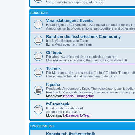
Swap - only for changes free of charge
SONSTIGES
Veranstaltungen / Events
Einladungen zu Conventions, Stammtischen und anderen Tre
Announcements of conventions, get-togethers and other mee
Rund um die fischertechnik Community
ft:c & Mitteilungen vom Team
ft:c & Messages from the Team
Off topic
Für alles, was nicht mit fischertechnik zu tun hat.
Miscellaneous - everything that has nothing to do with ft
Technik
Für Microcontroller und sonstige "echte" Technik-Themen, die
Everything technical that has nothing to do with ft
ft:pedia
Feedback, Anregungen, Kritik, Themenwünsche zur ft:pedia
Feedback, Proposals, Reviews, Themewishes according ft:p
Moderator:
ft:pedia-Herausgeber
ft-Datenbank
Rund um die ft-datenbank
Around the ft-database
Moderator:
ft-Datenbank-Team
FISCHERWERKE
Kontakt mit fischertechnik