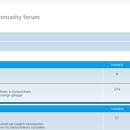
mmunity forum
THEMEN
6
274
etter in Ostwestfalen,
solange gängige
THEMEN
57
 schnell wie möglich beantworten.
ren Fischertechnikern vorstellen.