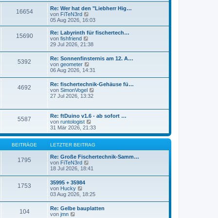
r
s
Re: Wer hat den "Liebherr Hig…
a
16654
t
N
von
FiTeN3rd
g
e
e
05 Aug 2026, 16:03
r
u
B
e
Re: Labyrinth für fischertech…
e
15690
s
N
von
fishfriend
i
t
e
29 Jul 2026, 21:38
t
e
u
r
r
e
a
Re: Sonnenfinsternis am 12. A…
B
5392
s
N
g
von
geometer
e
t
e
06 Aug 2026, 14:31
i
e
u
t
r
e
r
Re: fischertechnik-Gehäuse fü…
B
4692
s
a
N
von
SimonVogel
e
t
g
e
27 Jul 2026, 13:32
i
e
u
t
r
e
r
B
s
a
Re: ftDuino v1.6 - ab sofort …
e
5587
t
g
N
von
runtologist
i
e
e
31 Mär 2026, 21:33
t
r
u
r
B
e
a
e
s
BEITRÄGE
LETZTER BEITRAG
g
i
t
t
e
Re: Große Fischertechnik-Samm…
1795
r
N
r
von
FiTeN3rd
a
e
B
18 Jul 2026, 18:41
g
u
e
e
i
35995 + 35984
1753
s
t
N
von
Hucky
t
r
e
03 Aug 2026, 18:25
e
a
u
r
g
e
Re: Gelbe bauplatten
B
104
s
N
von
jmn
e
t