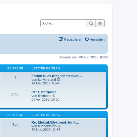
Suche
Erweiterte Suche
Registrieren
Anmelden
Aktuelle Zeit: 06 Aug 2026, 18:39
BEITRÄGE
LETZTER BEITRAG
Forum rules (English translat…
7
N
von
ftc-Vorstand
e
14 Mai 2020, 15:44
u
e
Re: Ostergrüße
2193
s
N
von
fishfriend
t
e
05 Apr 2026, 16:50
e
u
r
e
B
s
e
t
BEITRÄGE
LETZTER BEITRAG
i
e
t
r
Re: Elektrik/Elektronik für K…
r
456
B
N
von
bücherwurm
a
e
e
30 Nov 2025, 11:56
g
i
u
t
e