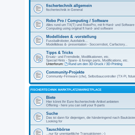
fischertechnik allgemein
fischertechnik in General
Robo Pro / Computing / Software
Alles rund um TX(T) und RoboPro, mit ft-Hard- und Software
Computing using original ft hard- and software
Modellideen & -vorstellung
Fussballroboter, Autofabrik...
Modellideas &- presentation - Soccerrobot, Carfactory...
Tipps & Tricks
Ersatz- und Fremdteile, Modifikationen, etc.
Special Hints - Spare- & foreign parts, Modifications, etc.
Unterforum:
Rund um den 3D-Druck / 3D-Printing
Community-Projekte
Community-Firmware (cfw), Selbstbaucontroller (TX-Pi, ftdui
FISCHERTECHNIK MARKTPLATZ/MARKETPLACE
Biete
Hier könnt Ihr Eure fischertechnik-Artikel anbieten
Offering - here you can sell your ft-parts
Suche
Das ist dann für diejenigen, die händeringend nach Baukäst
Looking for
Tauschbörse
...nur für unentgeltliche Transaktionen ;-)