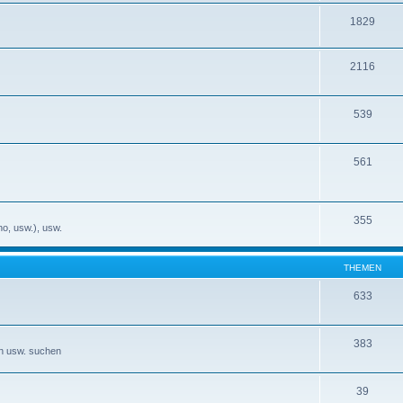
1829
2116
539
561
355
no, usw.), usw.
THEMEN
633
383
en usw. suchen
39