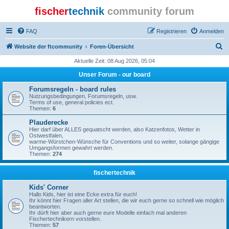
fischer
technik
community forum
FAQ
Registrieren
Anmelden
S
Website der ftcommunity
Foren-Übersicht
u
Aktuelle Zeit: 08 Aug 2026, 05:04
c
Unser Forum - our board
h
Forumsregeln - board rules
e
Nutzungsbedingungen, Forumsregeln, usw.
Terms of use, general policies ect.
Themen:
6
Plauderecke
Hier darf über ALLES gequatscht werden, also Katzenfotos, Wetter in
Ostwestfalen,
warme-Würstchen-Wünsche für Conventions und so weiter, solange gängige
Umgangsformen gewahrt werden.
Themen:
274
fischertechnik
Kids' Corner
Hallo Kids, hier ist eine Ecke extra für euch!
Ihr könnt hier Fragen aller Art stellen, die wir euch gerne so schnell wie möglich
beantworten.
Ihr dürft hier aber auch gerne eure Modelle einfach mal anderen
Fischertechnikern vorstellen.
Themen:
57