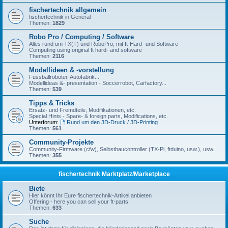
fischertechnik allgemein
fischertechnik in General
Themen:
1829
Robo Pro / Computing / Software
Alles rund um TX(T) und RoboPro, mit ft-Hard- und Software
Computing using original ft hard- and software
Themen:
2116
Modellideen & -vorstellung
Fussballroboter, Autofabrik...
Modellideas &- presentation - Soccerrobot, Carfactory...
Themen:
539
Tipps & Tricks
Ersatz- und Fremdteile, Modifikationen, etc.
Special Hints - Spare- & foreign parts, Modifications, etc.
Unterforum:
Rund um den 3D-Druck / 3D-Printing
Themen:
561
Community-Projekte
Community-Firmware (cfw), Selbstbaucontroller (TX-Pi, ftduino, usw.), usw.
Themen:
355
fischertechnik Marktplatz/Marketplace
Biete
Hier könnt Ihr Eure fischertechnik-Artikel anbieten
Offering - here you can sell your ft-parts
Themen:
633
Suche