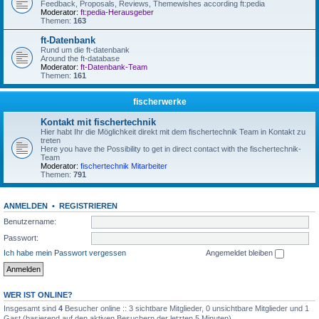
Feedback, Proposals, Reviews, Themewishes according ft:pedia
Moderator:
ft:pedia-Herausgeber
Themen:
163
ft-Datenbank
Rund um die ft-datenbank
Around the ft-database
Moderator:
ft-Datenbank-Team
Themen:
161
fischerwerke
Kontakt mit fischertechnik
Hier habt Ihr die Möglichkeit direkt mit dem fischertechnik Team in Kontakt zu
treten
Here you have the Possibility to get in direct contact with the fischertechnik-
Team
Moderator:
fischertechnik Mitarbeiter
Themen:
791
ANMELDEN
•
REGISTRIEREN
Benutzername:
Passwort:
Ich habe mein Passwort vergessen
Angemeldet bleiben
WER IST ONLINE?
Insgesamt sind
4
Besucher online :: 3 sichtbare Mitglieder, 0 unsichtbare Mitglieder und 1
Gast (basierend auf den aktiven Besuchern der letzten 5 Minuten)