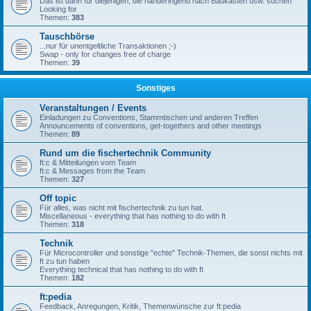
Das ist dann für diejenigen, die händeringend nach Baukästen usw. suchen
Looking for
Themen:
383
Tauschbörse
...nur für unentgeltliche Transaktionen ;-)
Swap - only for changes free of charge
Themen:
39
Sonstiges
Veranstaltungen / Events
Einladungen zu Conventions, Stammtischen und anderen Treffen
Announcements of conventions, get-togethers and other meetings
Themen:
89
Rund um die fischertechnik Community
ft:c & Mitteilungen vom Team
ft:c & Messages from the Team
Themen:
327
Off topic
Für alles, was nicht mit fischertechnik zu tun hat.
Miscellaneous - everything that has nothing to do with ft
Themen:
318
Technik
Für Microcontroller und sonstige "echte" Technik-Themen, die sonst nichts mit
ft zu tun haben
Everything technical that has nothing to do with ft
Themen:
182
ft:pedia
Feedback, Anregungen, Kritik, Themenwünsche zur ft:pedia