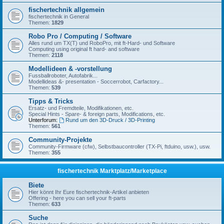
fischertechnik allgemein
fischertechnik in General
Themen:
1829
Robo Pro / Computing / Software
Alles rund um TX(T) und RoboPro, mit ft-Hard- und Software
Computing using original ft hard- and software
Themen:
2118
Modellideen & -vorstellung
Fussballroboter, Autofabrik...
Modellideas &- presentation - Soccerrobot, Carfactory...
Themen:
539
Tipps & Tricks
Ersatz- und Fremdteile, Modifikationen, etc.
Special Hints - Spare- & foreign parts, Modifications, etc.
Unterforum:
Rund um den 3D-Druck / 3D-Printing
Themen:
561
Community-Projekte
Community-Firmware (cfw), Selbstbaucontroller (TX-Pi, ftduino, usw.), usw.
Themen:
355
fischertechnik Marktplatz/Marketplace
Biete
Hier könnt Ihr Eure fischertechnik-Artikel anbieten
Offering - here you can sell your ft-parts
Themen:
633
Suche