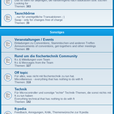
Das ist dann für diejenigen, die händeringend nach Baukästen usw. suchen
Looking for
Themen:
383
Tauschbörse
...nur für unentgeltliche Transaktionen ;-)
Swap - only for changes free of charge
Themen:
39
Sonstiges
Veranstaltungen / Events
Einladungen zu Conventions, Stammtischen und anderen Treffen
Announcements of conventions, get-togethers and other meetings
Themen:
89
Rund um die fischertechnik Community
ft:c & Mitteilungen vom Team
ft:c & Messages from the Team
Themen:
327
Off topic
Für alles, was nicht mit fischertechnik zu tun hat.
Miscellaneous - everything that has nothing to do with ft
Themen:
318
Technik
Für Microcontroller und sonstige "echte" Technik-Themen, die sonst nichts mit
ft zu tun haben
Everything technical that has nothing to do with ft
Themen:
182
ft:pedia
Feedback, Anregungen, Kritik, Themenwünsche zur ft:pedia