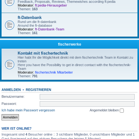
Feedback, Proposals, Reviews, Themewishes according ft:pedia
Moderator:
ft:pedia-Herausgeber
Themen:
163
ft-Datenbank
Rund um die ft-datenbank
Around the ft-database
Moderator:
ft-Datenbank-Team
Themen:
161
fischerwerke
Kontakt mit fischertechnik
Hier habt Ihr die Möglichkeit direkt mit dem fischertechnik Team in Kontakt zu
treten
Here you have the Possibility to get in direct contact with the fischertechnik-
Team
Moderator:
fischertechnik Mitarbeiter
Themen:
791
ANMELDEN
•
REGISTRIEREN
Benutzername:
Passwort:
Ich habe mein Passwort vergessen
Angemeldet bleiben
WER IST ONLINE?
Insgesamt sind
4
Besucher online :: 3 sichtbare Mitglieder, 0 unsichtbare Mitglieder und 1
Gast (basierend auf den aktiven Besuchern der letzten 5 Minuten)