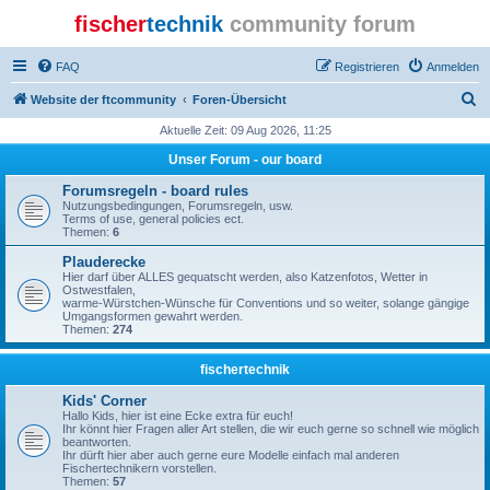
fischer
technik
community forum
FAQ
Registrieren
Anmelden
S
Website der ftcommunity
Foren-Übersicht
u
Aktuelle Zeit: 09 Aug 2026, 11:25
c
Unser Forum - our board
h
Forumsregeln - board rules
e
Nutzungsbedingungen, Forumsregeln, usw.
Terms of use, general policies ect.
Themen:
6
Plauderecke
Hier darf über ALLES gequatscht werden, also Katzenfotos, Wetter in
Ostwestfalen,
warme-Würstchen-Wünsche für Conventions und so weiter, solange gängige
Umgangsformen gewahrt werden.
Themen:
274
fischertechnik
Kids' Corner
Hallo Kids, hier ist eine Ecke extra für euch!
Ihr könnt hier Fragen aller Art stellen, die wir euch gerne so schnell wie möglich
beantworten.
Ihr dürft hier aber auch gerne eure Modelle einfach mal anderen
Fischertechnikern vorstellen.
Themen:
57