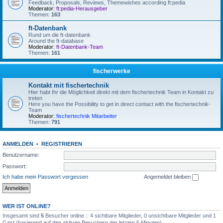
Feedback, Proposals, Reviews, Themewishes according ft:pedia
Moderator:
ft:pedia-Herausgeber
Themen:
163
ft-Datenbank
Rund um die ft-datenbank
Around the ft-database
Moderator:
ft-Datenbank-Team
Themen:
161
fischerwerke
Kontakt mit fischertechnik
Hier habt Ihr die Möglichkeit direkt mit dem fischertechnik Team in Kontakt zu
treten
Here you have the Possibility to get in direct contact with the fischertechnik-
Team
Moderator:
fischertechnik Mitarbeiter
Themen:
791
ANMELDEN
•
REGISTRIEREN
Benutzername:
Passwort:
Ich habe mein Passwort vergessen
Angemeldet bleiben
WER IST ONLINE?
Insgesamt sind
5
Besucher online :: 4 sichtbare Mitglieder, 0 unsichtbare Mitglieder und 1
Gast (basierend auf den aktiven Besuchern der letzten 5 Minuten)