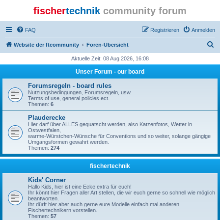
fischer
technik
community forum
FAQ
Registrieren
Anmelden
S
Website der ftcommunity
Foren-Übersicht
u
Aktuelle Zeit: 08 Aug 2026, 16:08
c
Unser Forum - our board
h
Forumsregeln - board rules
e
Nutzungsbedingungen, Forumsregeln, usw.
Terms of use, general policies ect.
Themen:
6
Plauderecke
Hier darf über ALLES gequatscht werden, also Katzenfotos, Wetter in
Ostwestfalen,
warme-Würstchen-Wünsche für Conventions und so weiter, solange gängige
Umgangsformen gewahrt werden.
Themen:
274
fischertechnik
Kids' Corner
Hallo Kids, hier ist eine Ecke extra für euch!
Ihr könnt hier Fragen aller Art stellen, die wir euch gerne so schnell wie möglich
beantworten.
Ihr dürft hier aber auch gerne eure Modelle einfach mal anderen
Fischertechnikern vorstellen.
Themen:
57