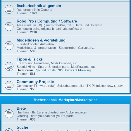
fischertechnik allgemein
fischertechnik in General
Themen:
1829
Robo Pro / Computing / Software
Alles rund um TX(T) und RoboPro, mit ft-Hard- und Software
Computing using original ft hard- and software
Themen:
2116
Modellideen & -vorstellung
Fussballroboter, Autofabrik...
Modellideas &- presentation - Soccerrobot, Carfactory...
Themen:
539
Tipps & Tricks
Ersatz- und Fremdteile, Modifikationen, etc.
Special Hints - Spare- & foreign parts, Modifications, etc.
Unterforum:
Rund um den 3D-Druck / 3D-Printing
Themen:
561
Community-Projekte
Community-Firmware (cfw), Selbstbaucontroller (TX-Pi, ftduino, usw.), usw.
Themen:
355
fischertechnik Marktplatz/Marketplace
Biete
Hier könnt Ihr Eure fischertechnik-Artikel anbieten
Offering - here you can sell your ft-parts
Themen:
633
Suche