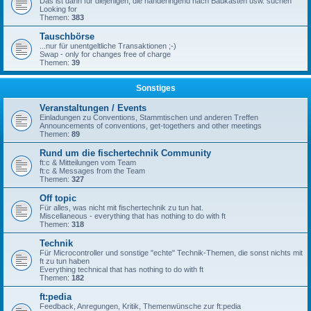
Das ist dann für diejenigen, die händeringend nach Baukästen usw. suchen
Looking for
Themen:
383
Tauschbörse
...nur für unentgeltliche Transaktionen ;-)
Swap - only for changes free of charge
Themen:
39
Sonstiges
Veranstaltungen / Events
Einladungen zu Conventions, Stammtischen und anderen Treffen
Announcements of conventions, get-togethers and other meetings
Themen:
89
Rund um die fischertechnik Community
ft:c & Mitteilungen vom Team
ft:c & Messages from the Team
Themen:
327
Off topic
Für alles, was nicht mit fischertechnik zu tun hat.
Miscellaneous - everything that has nothing to do with ft
Themen:
318
Technik
Für Microcontroller und sonstige "echte" Technik-Themen, die sonst nichts mit
ft zu tun haben
Everything technical that has nothing to do with ft
Themen:
182
ft:pedia
Feedback, Anregungen, Kritik, Themenwünsche zur ft:pedia