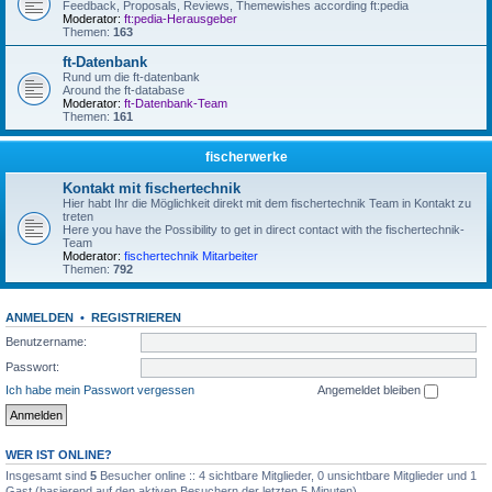
Feedback, Proposals, Reviews, Themewishes according ft:pedia
Moderator:
ft:pedia-Herausgeber
Themen:
163
ft-Datenbank
Rund um die ft-datenbank
Around the ft-database
Moderator:
ft-Datenbank-Team
Themen:
161
fischerwerke
Kontakt mit fischertechnik
Hier habt Ihr die Möglichkeit direkt mit dem fischertechnik Team in Kontakt zu
treten
Here you have the Possibility to get in direct contact with the fischertechnik-
Team
Moderator:
fischertechnik Mitarbeiter
Themen:
792
ANMELDEN
•
REGISTRIEREN
Benutzername:
Passwort:
Ich habe mein Passwort vergessen
Angemeldet bleiben
WER IST ONLINE?
Insgesamt sind
5
Besucher online :: 4 sichtbare Mitglieder, 0 unsichtbare Mitglieder und 1
Gast (basierend auf den aktiven Besuchern der letzten 5 Minuten)