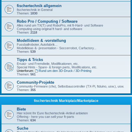
fischertechnik allgemein
fischertechnik in General
Themen:
1830
Robo Pro / Computing / Software
Alles rund um TX(T) und RoboPro, mit ft-Hard- und Software
Computing using original ft hard- and software
Themen:
2118
Modellideen & -vorstellung
Fussballroboter, Autofabrik...
Modellideas &- presentation - Soccerrobot, Carfactory...
Themen:
539
Tipps & Tricks
Ersatz- und Fremdteile, Modifikationen, etc.
Special Hints - Spare- & foreign parts, Modifications, etc.
Unterforum:
Rund um den 3D-Druck / 3D-Printing
Themen:
561
Community-Projekte
Community-Firmware (cfw), Selbstbaucontroller (TX-Pi, ftduino, usw.), usw.
Themen:
355
fischertechnik Marktplatz/Marketplace
Biete
Hier könnt Ihr Eure fischertechnik-Artikel anbieten
Offering - here you can sell your ft-parts
Themen:
634
Suche