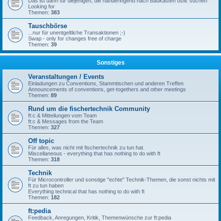
Das ist dann für diejenigen, die händeringend nach Baukästen usw. suchen
Looking for
Themen:
383
Tauschbörse
...nur für unentgeltliche Transaktionen ;-)
Swap - only for changes free of charge
Themen:
39
Sonstiges
Veranstaltungen / Events
Einladungen zu Conventions, Stammtischen und anderen Treffen
Announcements of conventions, get-togethers and other meetings
Themen:
89
Rund um die fischertechnik Community
ft:c & Mitteilungen vom Team
ft:c & Messages from the Team
Themen:
327
Off topic
Für alles, was nicht mit fischertechnik zu tun hat.
Miscellaneous - everything that has nothing to do with ft
Themen:
318
Technik
Für Microcontroller und sonstige "echte" Technik-Themen, die sonst nichts mit
ft zu tun haben
Everything technical that has nothing to do with ft
Themen:
182
ft:pedia
Feedback, Anregungen, Kritik, Themenwünsche zur ft:pedia