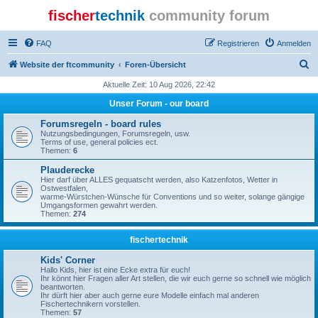
fischer
technik
community forum
FAQ
Registrieren
Anmelden
S
Website der ftcommunity
Foren-Übersicht
u
Aktuelle Zeit: 10 Aug 2026, 22:42
c
Unser Forum - our board
h
Forumsregeln - board rules
e
Nutzungsbedingungen, Forumsregeln, usw.
Terms of use, general policies ect.
Themen:
6
Plauderecke
Hier darf über ALLES gequatscht werden, also Katzenfotos, Wetter in
Ostwestfalen,
warme-Würstchen-Wünsche für Conventions und so weiter, solange gängige
Umgangsformen gewahrt werden.
Themen:
274
fischertechnik
Kids' Corner
Hallo Kids, hier ist eine Ecke extra für euch!
Ihr könnt hier Fragen aller Art stellen, die wir euch gerne so schnell wie möglich
beantworten.
Ihr dürft hier aber auch gerne eure Modelle einfach mal anderen
Fischertechnikern vorstellen.
Themen:
57