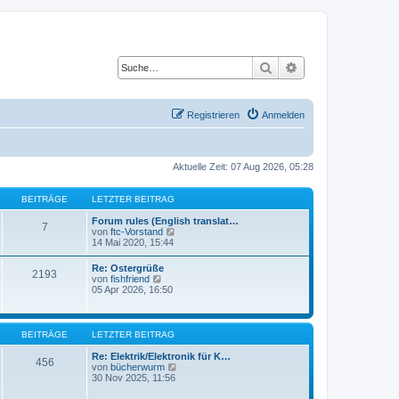
Suche
Erweiterte Suche
Registrieren
Anmelden
Aktuelle Zeit: 07 Aug 2026, 05:28
BEITRÄGE
LETZTER BEITRAG
Forum rules (English translat…
7
N
von
ftc-Vorstand
e
14 Mai 2020, 15:44
u
e
Re: Ostergrüße
2193
s
N
von
fishfriend
t
e
05 Apr 2026, 16:50
e
u
r
e
B
s
e
t
BEITRÄGE
LETZTER BEITRAG
i
e
t
r
Re: Elektrik/Elektronik für K…
r
456
B
N
von
bücherwurm
a
e
e
30 Nov 2025, 11:56
g
i
u
t
e