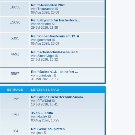
r
s
Re: ft-Neuheiten 2026
a
16656
t
N
von
Triceratops
g
e
e
06 Aug 2026, 20:58
r
u
B
e
Re: Labyrinth für fischertech…
e
15690
s
N
von
fishfriend
i
t
e
29 Jul 2026, 21:38
t
e
u
r
r
e
a
Re: Sonnenfinsternis am 12. A…
B
5395
s
N
g
von
geometer
e
t
e
06 Aug 2026, 23:09
i
e
u
t
r
e
r
Re: fischertechnik-Gehäuse fü…
B
4692
s
a
N
von
SimonVogel
e
t
g
e
27 Jul 2026, 13:32
i
e
u
t
r
e
r
B
s
a
Re: ftDuino v1.6 - ab sofort …
e
5587
t
g
N
von
runtologist
i
e
e
31 Mär 2026, 21:33
t
r
u
r
B
e
a
e
s
BEITRÄGE
LETZTER BEITRAG
g
i
t
t
e
Re: Große Fischertechnik-Samm…
1795
r
N
r
von
FiTeN3rd
a
e
B
18 Jul 2026, 18:41
g
u
e
e
i
35995 + 35984
1753
s
t
N
von
Hucky
t
r
e
03 Aug 2026, 18:25
e
a
u
r
g
e
Re: Gelbe bauplatten
B
104
s
N
von
jmn
e
t