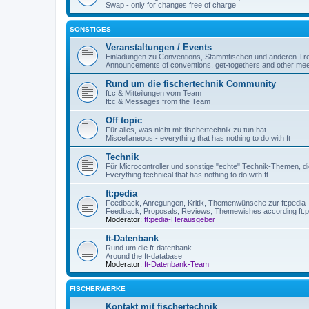
Swap - only for changes free of charge
SONSTIGES
Veranstaltungen / Events
Einladungen zu Conventions, Stammtischen und anderen Tre
Announcements of conventions, get-togethers and other mee
Rund um die fischertechnik Community
ft:c & Mitteilungen vom Team
ft:c & Messages from the Team
Off topic
Für alles, was nicht mit fischertechnik zu tun hat.
Miscellaneous - everything that has nothing to do with ft
Technik
Für Microcontroller und sonstige "echte" Technik-Themen, die
Everything technical that has nothing to do with ft
ft:pedia
Feedback, Anregungen, Kritik, Themenwünsche zur ft:pedia
Feedback, Proposals, Reviews, Themewishes according ft:p
Moderator:
ft:pedia-Herausgeber
ft-Datenbank
Rund um die ft-datenbank
Around the ft-database
Moderator:
ft-Datenbank-Team
FISCHERWERKE
Kontakt mit fischertechnik