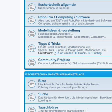
fischertechnik allgemein
fischertechnik in General
Robo Pro / Computing / Software
Alles rund um TX(T) und RoboPro, mit ft-Hard- und Software
Computing using original ft hard- and software
Modellideen & -vorstellung
Fussballroboter, Autofabrik...
Modellideas &- presentation - Soccerrobot, Carfactory...
Tipps & Tricks
Ersatz- und Fremdteile, Modifikationen, etc.
Special Hints - Spare- & foreign parts, Modifications, etc.
Unterforum:
Rund um den 3D-Druck / 3D-Printing
Community-Projekte
Community-Firmware (cfw), Selbstbaucontroller (TX-Pi, ftdui
FISCHERTECHNIK MARKTPLATZ/MARKETPLACE
Biete
Hier könnt Ihr Eure fischertechnik-Artikel anbieten
Offering - here you can sell your ft-parts
Suche
Das ist dann für diejenigen, die händeringend nach Baukäst
Looking for
Tauschbörse
...nur für unentgeltliche Transaktionen ;-)