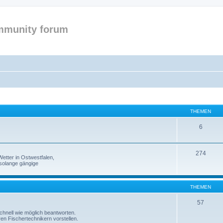
mmunity forum
THEMEN
6
274
etter in Ostwestfalen,
solange gängige
THEMEN
57
 schnell wie möglich beantworten.
ren Fischertechnikern vorstellen.