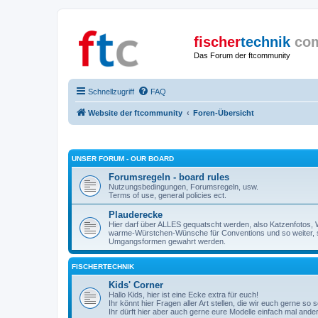
fischer
technik
co
Das Forum der ftcommunity
Schnellzugriff
FAQ
Website der ftcommunity
Foren-Übersicht
UNSER FORUM - OUR BOARD
Forumsregeln - board rules
Nutzungsbedingungen, Forumsregeln, usw.
Terms of use, general policies ect.
Plauderecke
Hier darf über ALLES gequatscht werden, also Katzenfotos, W
warme-Würstchen-Wünsche für Conventions und so weiter, 
Umgangsformen gewahrt werden.
FISCHERTECHNIK
Kids' Corner
Hallo Kids, hier ist eine Ecke extra für euch!
Ihr könnt hier Fragen aller Art stellen, die wir euch gerne so
Ihr dürft hier aber auch gerne eure Modelle einfach mal ande