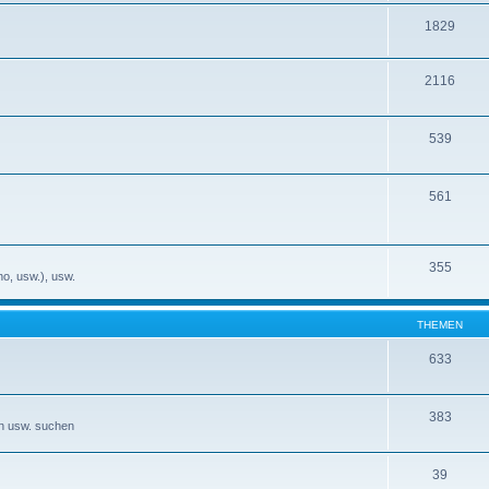
1829
2116
539
561
355
no, usw.), usw.
THEMEN
633
383
en usw. suchen
39