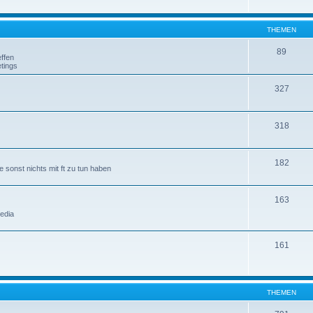
THEMEN
89
ffen
tings
327
318
182
 sonst nichts mit ft zu tun haben
163
edia
161
THEMEN