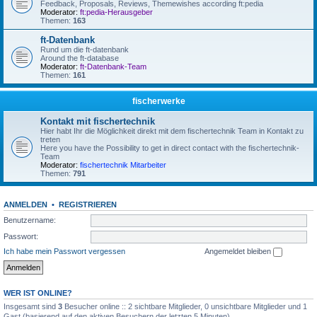
Feedback, Proposals, Reviews, Themewishes according ft:pedia
Moderator:
ft:pedia-Herausgeber
Themen:
163
ft-Datenbank
Rund um die ft-datenbank
Around the ft-database
Moderator:
ft-Datenbank-Team
Themen:
161
fischerwerke
Kontakt mit fischertechnik
Hier habt Ihr die Möglichkeit direkt mit dem fischertechnik Team in Kontakt zu
treten
Here you have the Possibility to get in direct contact with the fischertechnik-
Team
Moderator:
fischertechnik Mitarbeiter
Themen:
791
ANMELDEN
•
REGISTRIEREN
Benutzername:
Passwort:
Ich habe mein Passwort vergessen
Angemeldet bleiben
WER IST ONLINE?
Insgesamt sind
3
Besucher online :: 2 sichtbare Mitglieder, 0 unsichtbare Mitglieder und 1
Gast (basierend auf den aktiven Besuchern der letzten 5 Minuten)