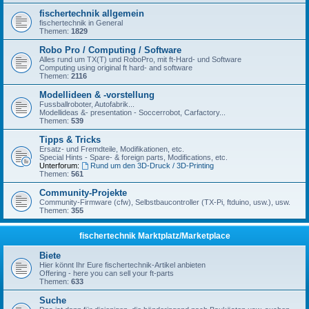
fischertechnik allgemein
fischertechnik in General
Themen:
1829
Robo Pro / Computing / Software
Alles rund um TX(T) und RoboPro, mit ft-Hard- und Software
Computing using original ft hard- and software
Themen:
2116
Modellideen & -vorstellung
Fussballroboter, Autofabrik...
Modellideas &- presentation - Soccerrobot, Carfactory...
Themen:
539
Tipps & Tricks
Ersatz- und Fremdteile, Modifikationen, etc.
Special Hints - Spare- & foreign parts, Modifications, etc.
Unterforum:
Rund um den 3D-Druck / 3D-Printing
Themen:
561
Community-Projekte
Community-Firmware (cfw), Selbstbaucontroller (TX-Pi, ftduino, usw.), usw.
Themen:
355
fischertechnik Marktplatz/Marketplace
Biete
Hier könnt Ihr Eure fischertechnik-Artikel anbieten
Offering - here you can sell your ft-parts
Themen:
633
Suche