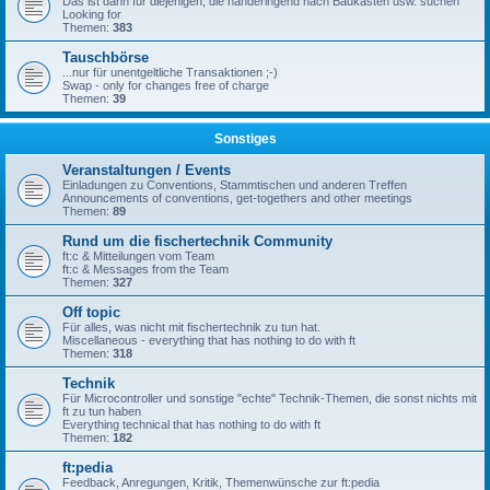
Das ist dann für diejenigen, die händeringend nach Baukästen usw. suchen
Looking for
Themen:
383
Tauschbörse
...nur für unentgeltliche Transaktionen ;-)
Swap - only for changes free of charge
Themen:
39
Sonstiges
Veranstaltungen / Events
Einladungen zu Conventions, Stammtischen und anderen Treffen
Announcements of conventions, get-togethers and other meetings
Themen:
89
Rund um die fischertechnik Community
ft:c & Mitteilungen vom Team
ft:c & Messages from the Team
Themen:
327
Off topic
Für alles, was nicht mit fischertechnik zu tun hat.
Miscellaneous - everything that has nothing to do with ft
Themen:
318
Technik
Für Microcontroller und sonstige "echte" Technik-Themen, die sonst nichts mit
ft zu tun haben
Everything technical that has nothing to do with ft
Themen:
182
ft:pedia
Feedback, Anregungen, Kritik, Themenwünsche zur ft:pedia