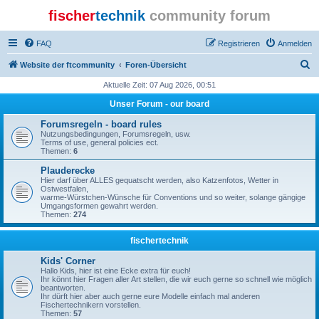
fischer
technik
community forum
FAQ
Registrieren
Anmelden
S
Website der ftcommunity
Foren-Übersicht
u
Aktuelle Zeit: 07 Aug 2026, 00:51
c
Unser Forum - our board
h
Forumsregeln - board rules
e
Nutzungsbedingungen, Forumsregeln, usw.
Terms of use, general policies ect.
Themen:
6
Plauderecke
Hier darf über ALLES gequatscht werden, also Katzenfotos, Wetter in
Ostwestfalen,
warme-Würstchen-Wünsche für Conventions und so weiter, solange gängige
Umgangsformen gewahrt werden.
Themen:
274
fischertechnik
Kids' Corner
Hallo Kids, hier ist eine Ecke extra für euch!
Ihr könnt hier Fragen aller Art stellen, die wir euch gerne so schnell wie möglich
beantworten.
Ihr dürft hier aber auch gerne eure Modelle einfach mal anderen
Fischertechnikern vorstellen.
Themen:
57