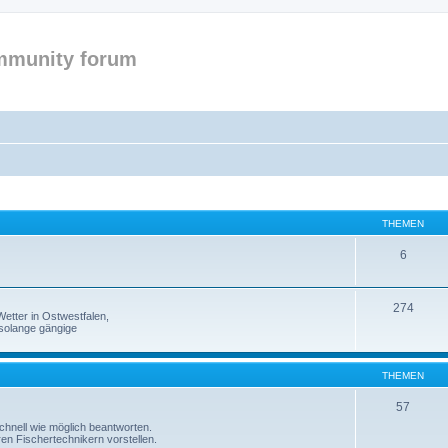
mmunity forum
THEMEN
6
274
etter in Ostwestfalen,
solange gängige
THEMEN
57
 schnell wie möglich beantworten.
ren Fischertechnikern vorstellen.