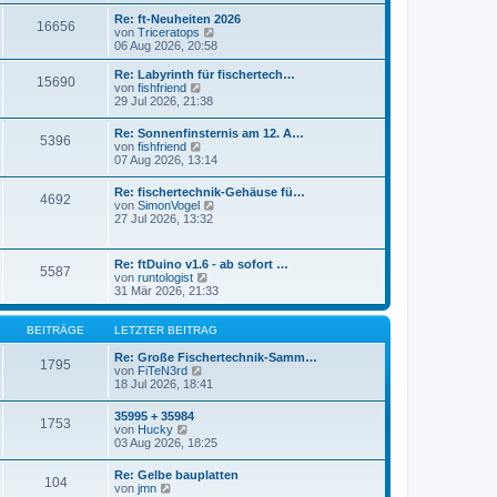
r
s
Re: ft-Neuheiten 2026
a
16656
t
N
von
Triceratops
g
e
e
06 Aug 2026, 20:58
r
u
B
e
Re: Labyrinth für fischertech…
e
15690
s
N
von
fishfriend
i
t
e
29 Jul 2026, 21:38
t
e
u
r
r
e
a
Re: Sonnenfinsternis am 12. A…
B
5396
s
N
g
von
fishfriend
e
t
e
07 Aug 2026, 13:14
i
e
u
t
r
e
r
Re: fischertechnik-Gehäuse fü…
B
4692
s
a
N
von
SimonVogel
e
t
g
e
27 Jul 2026, 13:32
i
e
u
t
r
e
r
B
s
a
Re: ftDuino v1.6 - ab sofort …
e
5587
t
g
N
von
runtologist
i
e
e
31 Mär 2026, 21:33
t
r
u
r
B
e
a
e
s
BEITRÄGE
LETZTER BEITRAG
g
i
t
t
e
Re: Große Fischertechnik-Samm…
1795
r
N
r
von
FiTeN3rd
a
e
B
18 Jul 2026, 18:41
g
u
e
e
i
35995 + 35984
1753
s
t
N
von
Hucky
t
r
e
03 Aug 2026, 18:25
e
a
u
r
g
e
Re: Gelbe bauplatten
B
104
s
N
von
jmn
e
t