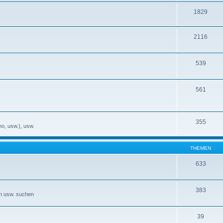
1829
2116
539
561
355
no, usw.), usw.
THEMEN
633
383
en usw. suchen
39