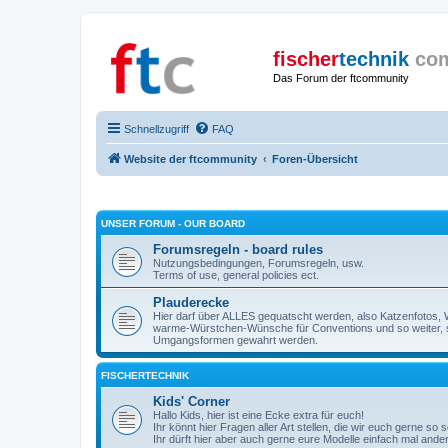
fischer
technik
co
Das Forum der ftcommunity
Schnellzugriff
FAQ
Website der ftcommunity
Foren-Übersicht
UNSER FORUM - OUR BOARD
Forumsregeln - board rules
Nutzungsbedingungen, Forumsregeln, usw.
Terms of use, general policies ect.
Plauderecke
Hier darf über ALLES gequatscht werden, also Katzenfotos, W
warme-Würstchen-Wünsche für Conventions und so weiter, 
Umgangsformen gewahrt werden.
FISCHERTECHNIK
Kids' Corner
Hallo Kids, hier ist eine Ecke extra für euch!
Ihr könnt hier Fragen aller Art stellen, die wir euch gerne so
Ihr dürft hier aber auch gerne eure Modelle einfach mal ande