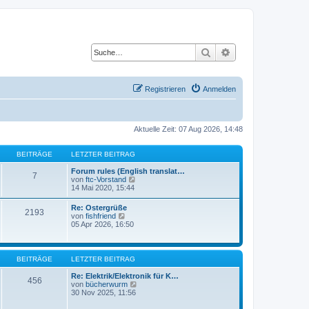
Suche
Erweiterte Suche
Registrieren
Anmelden
Aktuelle Zeit: 07 Aug 2026, 14:48
BEITRÄGE
LETZTER BEITRAG
Forum rules (English translat…
7
N
von
ftc-Vorstand
e
14 Mai 2020, 15:44
u
e
Re: Ostergrüße
2193
s
N
von
fishfriend
t
e
05 Apr 2026, 16:50
e
u
r
e
B
s
e
t
BEITRÄGE
LETZTER BEITRAG
i
e
t
r
Re: Elektrik/Elektronik für K…
r
456
B
N
von
bücherwurm
a
e
e
30 Nov 2025, 11:56
g
i
u
t
e