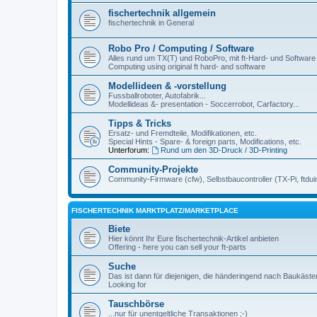
fischertechnik allgemein
fischertechnik in General
Robo Pro / Computing / Software
Alles rund um TX(T) und RoboPro, mit ft-Hard- und Software
Computing using original ft hard- and software
Modellideen & -vorstellung
Fussballroboter, Autofabrik...
Modellideas &- presentation - Soccerrobot, Carfactory...
Tipps & Tricks
Ersatz- und Fremdteile, Modifikationen, etc.
Special Hints - Spare- & foreign parts, Modifications, etc.
Unterforum:
Rund um den 3D-Druck / 3D-Printing
Community-Projekte
Community-Firmware (cfw), Selbstbaucontroller (TX-Pi, ftdui
FISCHERTECHNIK MARKTPLATZ/MARKETPLACE
Biete
Hier könnt Ihr Eure fischertechnik-Artikel anbieten
Offering - here you can sell your ft-parts
Suche
Das ist dann für diejenigen, die händeringend nach Baukäst
Looking for
Tauschbörse
...nur für unentgeltliche Transaktionen ;-)