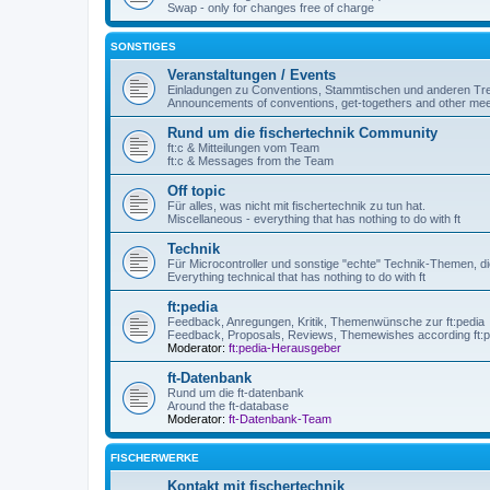
Swap - only for changes free of charge
SONSTIGES
Veranstaltungen / Events
Einladungen zu Conventions, Stammtischen und anderen Tre
Announcements of conventions, get-togethers and other mee
Rund um die fischertechnik Community
ft:c & Mitteilungen vom Team
ft:c & Messages from the Team
Off topic
Für alles, was nicht mit fischertechnik zu tun hat.
Miscellaneous - everything that has nothing to do with ft
Technik
Für Microcontroller und sonstige "echte" Technik-Themen, die
Everything technical that has nothing to do with ft
ft:pedia
Feedback, Anregungen, Kritik, Themenwünsche zur ft:pedia
Feedback, Proposals, Reviews, Themewishes according ft:p
Moderator:
ft:pedia-Herausgeber
ft-Datenbank
Rund um die ft-datenbank
Around the ft-database
Moderator:
ft-Datenbank-Team
FISCHERWERKE
Kontakt mit fischertechnik