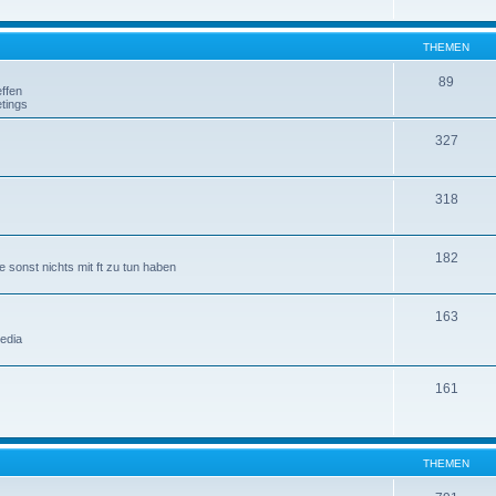
THEMEN
89
ffen
tings
327
318
182
 sonst nichts mit ft zu tun haben
163
edia
161
THEMEN