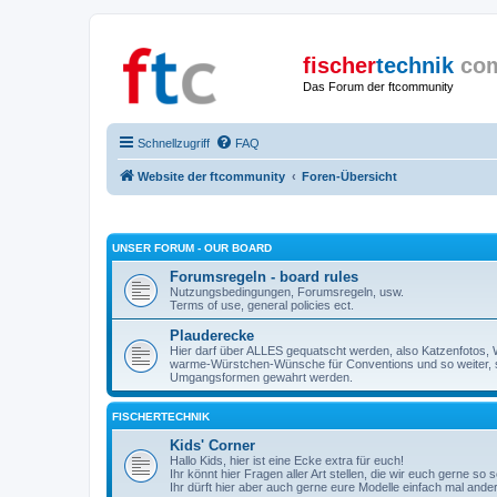
fischer
technik
co
Das Forum der ftcommunity
Schnellzugriff
FAQ
Website der ftcommunity
Foren-Übersicht
UNSER FORUM - OUR BOARD
Forumsregeln - board rules
Nutzungsbedingungen, Forumsregeln, usw.
Terms of use, general policies ect.
Plauderecke
Hier darf über ALLES gequatscht werden, also Katzenfotos, W
warme-Würstchen-Wünsche für Conventions und so weiter, 
Umgangsformen gewahrt werden.
FISCHERTECHNIK
Kids' Corner
Hallo Kids, hier ist eine Ecke extra für euch!
Ihr könnt hier Fragen aller Art stellen, die wir euch gerne so
Ihr dürft hier aber auch gerne eure Modelle einfach mal ande