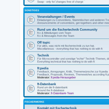
Swap - only for changes free of charge
SONSTIGES
Veranstaltungen / Events
Einladungen zu Conventions, Stammtischen und anderen Tre
Announcements of conventions, get-togethers and other mee
Rund um die fischertechnik Community
ft:c & Mitteilungen vom Team
ft:c & Messages from the Team
Off topic
Für alles, was nicht mit fischertechnik zu tun hat.
Miscellaneous - everything that has nothing to do with ft
Technik
Für Microcontroller und sonstige "echte" Technik-Themen, die
Everything technical that has nothing to do with ft
ft:pedia
Feedback, Anregungen, Kritik, Themenwünsche zur ft:pedia
Feedback, Proposals, Reviews, Themewishes according ft:p
Moderator:
ft:pedia-Herausgeber
ft-Datenbank
Rund um die ft-datenbank
Around the ft-database
Moderator:
ft-Datenbank-Team
FISCHERWERKE
Kontakt mit fischertechnik