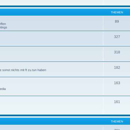
THEMEN
89
ffen
tings
327
318
182
 sonst nichts mit ft zu tun haben
163
edia
161
THEMEN