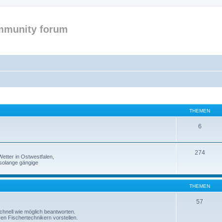
mmunity forum
THEMEN
6
274
etter in Ostwestfalen,
solange gängige
THEMEN
57
 schnell wie möglich beantworten.
ren Fischertechnikern vorstellen.