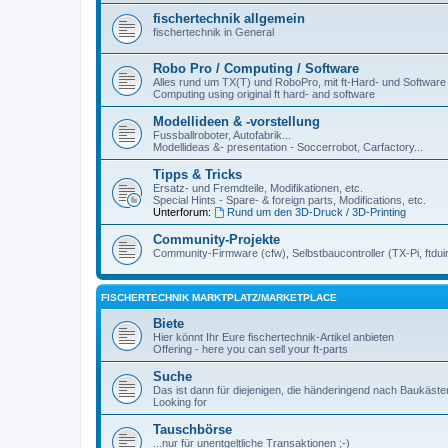
fischertechnik allgemein
fischertechnik in General
Robo Pro / Computing / Software
Alles rund um TX(T) und RoboPro, mit ft-Hard- und Software
Computing using original ft hard- and software
Modellideen & -vorstellung
Fussballroboter, Autofabrik...
Modellideas &- presentation - Soccerrobot, Carfactory...
Tipps & Tricks
Ersatz- und Fremdteile, Modifikationen, etc.
Special Hints - Spare- & foreign parts, Modifications, etc.
Unterforum:
Rund um den 3D-Druck / 3D-Printing
Community-Projekte
Community-Firmware (cfw), Selbstbaucontroller (TX-Pi, ftdui
FISCHERTECHNIK MARKTPLATZ/MARKETPLACE
Biete
Hier könnt Ihr Eure fischertechnik-Artikel anbieten
Offering - here you can sell your ft-parts
Suche
Das ist dann für diejenigen, die händeringend nach Baukäst
Looking for
Tauschbörse
...nur für unentgeltliche Transaktionen ;-)