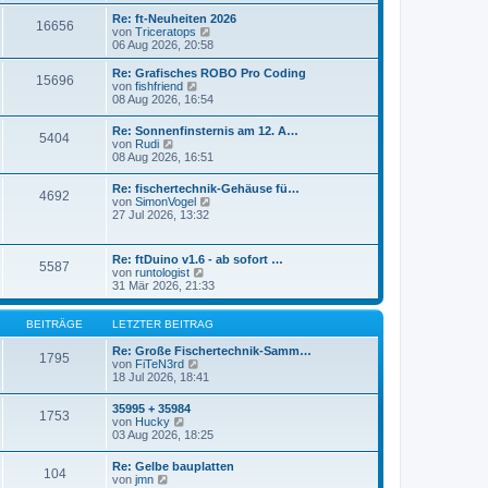
r
s
Re: ft-Neuheiten 2026
a
16656
t
N
von
Triceratops
g
e
e
06 Aug 2026, 20:58
r
u
B
e
Re: Grafisches ROBO Pro Coding
e
15696
s
N
von
fishfriend
i
t
e
08 Aug 2026, 16:54
t
e
u
r
r
e
a
Re: Sonnenfinsternis am 12. A…
B
5404
s
N
g
von
Rudi
e
t
e
08 Aug 2026, 16:51
i
e
u
t
r
e
r
Re: fischertechnik-Gehäuse fü…
B
4692
s
a
N
von
SimonVogel
e
t
g
e
27 Jul 2026, 13:32
i
e
u
t
r
e
r
B
s
a
Re: ftDuino v1.6 - ab sofort …
e
5587
t
g
N
von
runtologist
i
e
e
31 Mär 2026, 21:33
t
r
u
r
B
e
a
e
s
BEITRÄGE
LETZTER BEITRAG
g
i
t
t
e
Re: Große Fischertechnik-Samm…
1795
r
N
r
von
FiTeN3rd
a
e
B
18 Jul 2026, 18:41
g
u
e
e
i
35995 + 35984
1753
s
t
N
von
Hucky
t
r
e
03 Aug 2026, 18:25
e
a
u
r
g
e
Re: Gelbe bauplatten
B
104
s
N
von
jmn
e
t