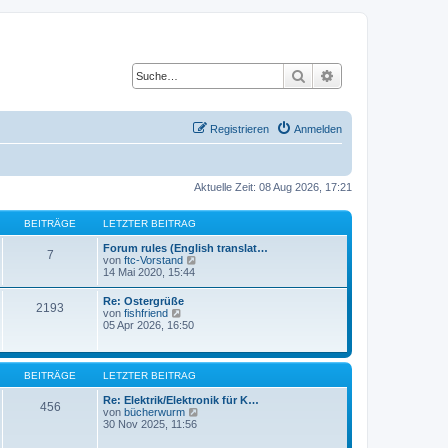
Suche
Erweiterte Suche
Registrieren
Anmelden
Aktuelle Zeit: 08 Aug 2026, 17:21
BEITRÄGE
LETZTER BEITRAG
Forum rules (English translat…
7
N
von
ftc-Vorstand
e
14 Mai 2020, 15:44
u
e
Re: Ostergrüße
2193
s
N
von
fishfriend
t
e
05 Apr 2026, 16:50
e
u
r
e
B
s
e
t
BEITRÄGE
LETZTER BEITRAG
i
e
t
r
Re: Elektrik/Elektronik für K…
r
456
B
N
von
bücherwurm
a
e
e
30 Nov 2025, 11:56
g
i
u
t
e