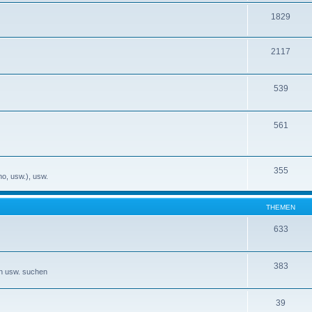
1829
2117
539
561
355
no, usw.), usw.
THEMEN
633
383
en usw. suchen
39