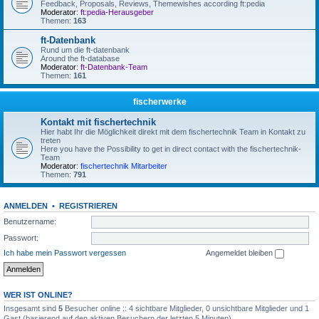
Feedback, Proposals, Reviews, Themewishes according ft:pedia
Moderator:
ft:pedia-Herausgeber
Themen:
163
ft-Datenbank
Rund um die ft-datenbank
Around the ft-database
Moderator:
ft-Datenbank-Team
Themen:
161
fischerwerke
Kontakt mit fischertechnik
Hier habt Ihr die Möglichkeit direkt mit dem fischertechnik Team in Kontakt zu
treten
Here you have the Possibility to get in direct contact with the fischertechnik-
Team
Moderator:
fischertechnik Mitarbeiter
Themen:
791
ANMELDEN
•
REGISTRIEREN
Benutzername:
Passwort:
Ich habe mein Passwort vergessen
Angemeldet bleiben
WER IST ONLINE?
Insgesamt sind
5
Besucher online :: 4 sichtbare Mitglieder, 0 unsichtbare Mitglieder und 1
Gast (basierend auf den aktiven Besuchern der letzten 5 Minuten)