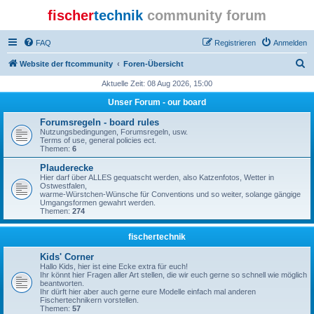
fischer
technik
community forum
FAQ
Registrieren
Anmelden
S
Website der ftcommunity
Foren-Übersicht
u
Aktuelle Zeit: 08 Aug 2026, 15:00
c
Unser Forum - our board
h
Forumsregeln - board rules
e
Nutzungsbedingungen, Forumsregeln, usw.
Terms of use, general policies ect.
Themen:
6
Plauderecke
Hier darf über ALLES gequatscht werden, also Katzenfotos, Wetter in
Ostwestfalen,
warme-Würstchen-Wünsche für Conventions und so weiter, solange gängige
Umgangsformen gewahrt werden.
Themen:
274
fischertechnik
Kids' Corner
Hallo Kids, hier ist eine Ecke extra für euch!
Ihr könnt hier Fragen aller Art stellen, die wir euch gerne so schnell wie möglich
beantworten.
Ihr dürft hier aber auch gerne eure Modelle einfach mal anderen
Fischertechnikern vorstellen.
Themen:
57