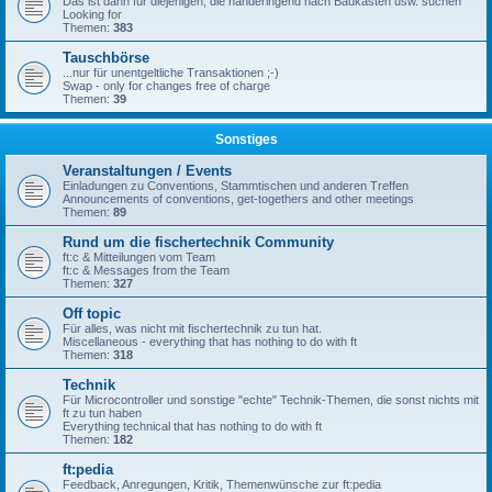
Das ist dann für diejenigen, die händeringend nach Baukästen usw. suchen
Looking for
Themen:
383
Tauschbörse
...nur für unentgeltliche Transaktionen ;-)
Swap - only for changes free of charge
Themen:
39
Sonstiges
Veranstaltungen / Events
Einladungen zu Conventions, Stammtischen und anderen Treffen
Announcements of conventions, get-togethers and other meetings
Themen:
89
Rund um die fischertechnik Community
ft:c & Mitteilungen vom Team
ft:c & Messages from the Team
Themen:
327
Off topic
Für alles, was nicht mit fischertechnik zu tun hat.
Miscellaneous - everything that has nothing to do with ft
Themen:
318
Technik
Für Microcontroller und sonstige "echte" Technik-Themen, die sonst nichts mit
ft zu tun haben
Everything technical that has nothing to do with ft
Themen:
182
ft:pedia
Feedback, Anregungen, Kritik, Themenwünsche zur ft:pedia