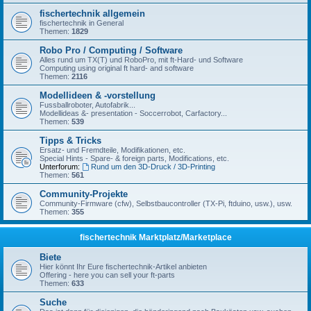
fischertechnik allgemein
fischertechnik in General
Themen:
1829
Robo Pro / Computing / Software
Alles rund um TX(T) und RoboPro, mit ft-Hard- und Software
Computing using original ft hard- and software
Themen:
2116
Modellideen & -vorstellung
Fussballroboter, Autofabrik...
Modellideas &- presentation - Soccerrobot, Carfactory...
Themen:
539
Tipps & Tricks
Ersatz- und Fremdteile, Modifikationen, etc.
Special Hints - Spare- & foreign parts, Modifications, etc.
Unterforum:
Rund um den 3D-Druck / 3D-Printing
Themen:
561
Community-Projekte
Community-Firmware (cfw), Selbstbaucontroller (TX-Pi, ftduino, usw.), usw.
Themen:
355
fischertechnik Marktplatz/Marketplace
Biete
Hier könnt Ihr Eure fischertechnik-Artikel anbieten
Offering - here you can sell your ft-parts
Themen:
633
Suche