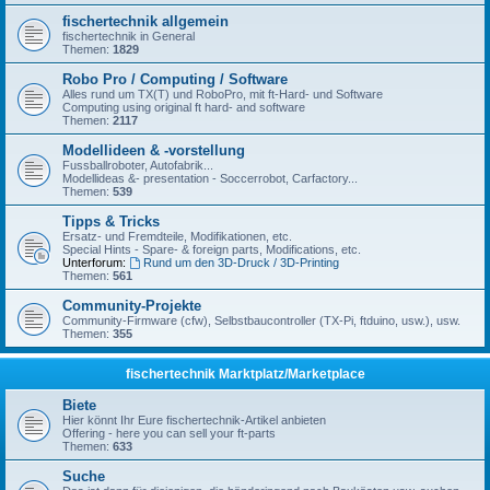
fischertechnik allgemein
fischertechnik in General
Themen:
1829
Robo Pro / Computing / Software
Alles rund um TX(T) und RoboPro, mit ft-Hard- und Software
Computing using original ft hard- and software
Themen:
2117
Modellideen & -vorstellung
Fussballroboter, Autofabrik...
Modellideas &- presentation - Soccerrobot, Carfactory...
Themen:
539
Tipps & Tricks
Ersatz- und Fremdteile, Modifikationen, etc.
Special Hints - Spare- & foreign parts, Modifications, etc.
Unterforum:
Rund um den 3D-Druck / 3D-Printing
Themen:
561
Community-Projekte
Community-Firmware (cfw), Selbstbaucontroller (TX-Pi, ftduino, usw.), usw.
Themen:
355
fischertechnik Marktplatz/Marketplace
Biete
Hier könnt Ihr Eure fischertechnik-Artikel anbieten
Offering - here you can sell your ft-parts
Themen:
633
Suche