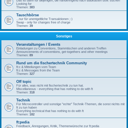
Das ist dann für diejenigen, die händeringend nach Baukästen usw. suchen
Looking for
Themen:
383
Tauschbörse
...nur für unentgeltliche Transaktionen ;-)
Swap - only for changes free of charge
Themen:
39
Sonstiges
Veranstaltungen / Events
Einladungen zu Conventions, Stammtischen und anderen Treffen
Announcements of conventions, get-togethers and other meetings
Themen:
89
Rund um die fischertechnik Community
ft:c & Mitteilungen vom Team
ft:c & Messages from the Team
Themen:
327
Off topic
Für alles, was nicht mit fischertechnik zu tun hat.
Miscellaneous - everything that has nothing to do with ft
Themen:
318
Technik
Für Microcontroller und sonstige "echte" Technik-Themen, die sonst nichts mit
ft zu tun haben
Everything technical that has nothing to do with ft
Themen:
182
ft:pedia
Feedback, Anregungen, Kritik, Themenwünsche zur ft:pedia