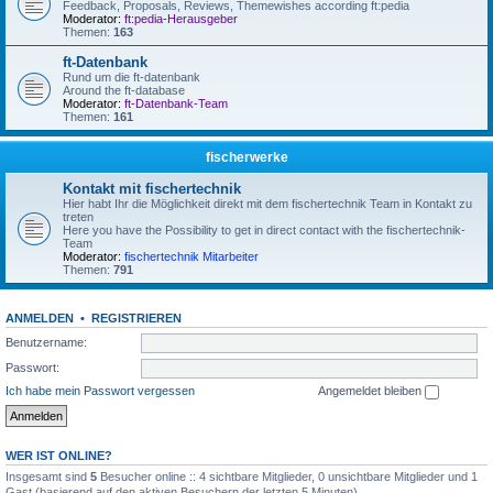
Feedback, Proposals, Reviews, Themewishes according ft:pedia
Moderator:
ft:pedia-Herausgeber
Themen:
163
ft-Datenbank
Rund um die ft-datenbank
Around the ft-database
Moderator:
ft-Datenbank-Team
Themen:
161
fischerwerke
Kontakt mit fischertechnik
Hier habt Ihr die Möglichkeit direkt mit dem fischertechnik Team in Kontakt zu
treten
Here you have the Possibility to get in direct contact with the fischertechnik-
Team
Moderator:
fischertechnik Mitarbeiter
Themen:
791
ANMELDEN
•
REGISTRIEREN
Benutzername:
Passwort:
Ich habe mein Passwort vergessen
Angemeldet bleiben
WER IST ONLINE?
Insgesamt sind
5
Besucher online :: 4 sichtbare Mitglieder, 0 unsichtbare Mitglieder und 1
Gast (basierend auf den aktiven Besuchern der letzten 5 Minuten)