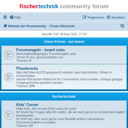
fischer
technik
community forum
FAQ
Registrieren
Anmelden
S
Website der ftcommunity
Foren-Übersicht
u
Aktuelle Zeit: 08 Aug 2026, 17:54
c
Unser Forum - our board
h
Forumsregeln - board rules
e
Nutzungsbedingungen, Forumsregeln, usw.
Terms of use, general policies ect.
Themen:
6
Plauderecke
Hier darf über ALLES gequatscht werden, also Katzenfotos, Wetter in
Ostwestfalen,
warme-Würstchen-Wünsche für Conventions und so weiter, solange gängige
Umgangsformen gewahrt werden.
Themen:
274
fischertechnik
Kids' Corner
Hallo Kids, hier ist eine Ecke extra für euch!
Ihr könnt hier Fragen aller Art stellen, die wir euch gerne so schnell wie möglich
beantworten.
Ihr dürft hier aber auch gerne eure Modelle einfach mal anderen
Fischertechnikern vorstellen.
Themen:
57