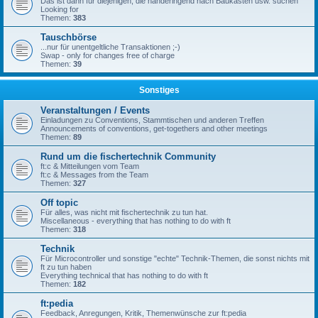
Das ist dann für diejenigen, die händeringend nach Baukästen usw. suchen
Looking for
Themen:
383
Tauschbörse
...nur für unentgeltliche Transaktionen ;-)
Swap - only for changes free of charge
Themen:
39
Sonstiges
Veranstaltungen / Events
Einladungen zu Conventions, Stammtischen und anderen Treffen
Announcements of conventions, get-togethers and other meetings
Themen:
89
Rund um die fischertechnik Community
ft:c & Mitteilungen vom Team
ft:c & Messages from the Team
Themen:
327
Off topic
Für alles, was nicht mit fischertechnik zu tun hat.
Miscellaneous - everything that has nothing to do with ft
Themen:
318
Technik
Für Microcontroller und sonstige "echte" Technik-Themen, die sonst nichts mit
ft zu tun haben
Everything technical that has nothing to do with ft
Themen:
182
ft:pedia
Feedback, Anregungen, Kritik, Themenwünsche zur ft:pedia