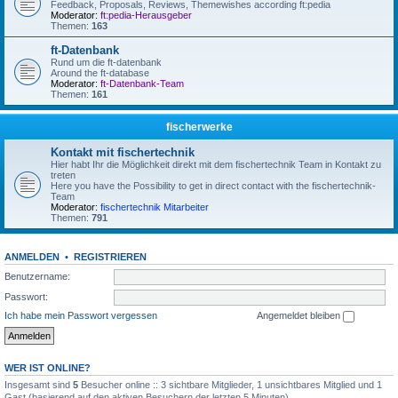
Feedback, Proposals, Reviews, Themewishes according ft:pedia
Moderator:
ft:pedia-Herausgeber
Themen:
163
ft-Datenbank
Rund um die ft-datenbank
Around the ft-database
Moderator:
ft-Datenbank-Team
Themen:
161
fischerwerke
Kontakt mit fischertechnik
Hier habt Ihr die Möglichkeit direkt mit dem fischertechnik Team in Kontakt zu
treten
Here you have the Possibility to get in direct contact with the fischertechnik-
Team
Moderator:
fischertechnik Mitarbeiter
Themen:
791
ANMELDEN
•
REGISTRIEREN
Benutzername:
Passwort:
Ich habe mein Passwort vergessen
Angemeldet bleiben
WER IST ONLINE?
Insgesamt sind
5
Besucher online :: 3 sichtbare Mitglieder, 1 unsichtbares Mitglied und 1
Gast (basierend auf den aktiven Besuchern der letzten 5 Minuten)