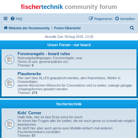
fischer
technik
community forum
FAQ
Registrieren
Anmelden
S
Website der ftcommunity
Foren-Übersicht
u
Aktuelle Zeit: 09 Aug 2026, 13:30
c
Unser Forum - our board
h
Forumsregeln - board rules
e
Nutzungsbedingungen, Forumsregeln, usw.
Terms of use, general policies ect.
Themen:
6
Plauderecke
Hier darf über ALLES gequatscht werden, also Katzenfotos, Wetter in
Ostwestfalen,
warme-Würstchen-Wünsche für Conventions und so weiter, solange gängige
Umgangsformen gewahrt werden.
Themen:
274
fischertechnik
Kids' Corner
Hallo Kids, hier ist eine Ecke extra für euch!
Ihr könnt hier Fragen aller Art stellen, die wir euch gerne so schnell wie möglich
beantworten.
Ihr dürft hier aber auch gerne eure Modelle einfach mal anderen
Fischertechnikern vorstellen.
Themen:
57