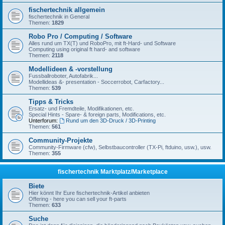
fischertechnik allgemein
fischertechnik in General
Themen:
1829
Robo Pro / Computing / Software
Alles rund um TX(T) und RoboPro, mit ft-Hard- und Software
Computing using original ft hard- and software
Themen:
2118
Modellideen & -vorstellung
Fussballroboter, Autofabrik...
Modellideas &- presentation - Soccerrobot, Carfactory...
Themen:
539
Tipps & Tricks
Ersatz- und Fremdteile, Modifikationen, etc.
Special Hints - Spare- & foreign parts, Modifications, etc.
Unterforum:
Rund um den 3D-Druck / 3D-Printing
Themen:
561
Community-Projekte
Community-Firmware (cfw), Selbstbaucontroller (TX-Pi, ftduino, usw.), usw.
Themen:
355
fischertechnik Marktplatz/Marketplace
Biete
Hier könnt Ihr Eure fischertechnik-Artikel anbieten
Offering - here you can sell your ft-parts
Themen:
633
Suche