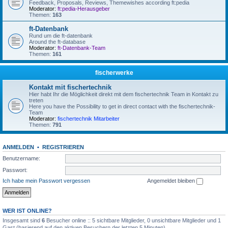
Feedback, Proposals, Reviews, Themewishes according ft:pedia
Moderator:
ft:pedia-Herausgeber
Themen:
163
ft-Datenbank
Rund um die ft-datenbank
Around the ft-database
Moderator:
ft-Datenbank-Team
Themen:
161
fischerwerke
Kontakt mit fischertechnik
Hier habt Ihr die Möglichkeit direkt mit dem fischertechnik Team in Kontakt zu
treten
Here you have the Possibility to get in direct contact with the fischertechnik-
Team
Moderator:
fischertechnik Mitarbeiter
Themen:
791
ANMELDEN
•
REGISTRIEREN
Benutzername:
Passwort:
Ich habe mein Passwort vergessen
Angemeldet bleiben
WER IST ONLINE?
Insgesamt sind
6
Besucher online :: 5 sichtbare Mitglieder, 0 unsichtbare Mitglieder und 1
Gast (basierend auf den aktiven Besuchern der letzten 5 Minuten)