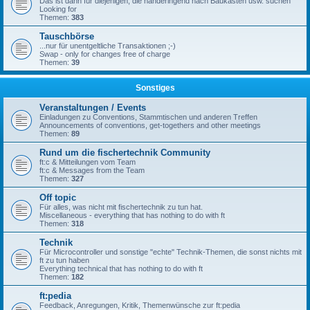
Das ist dann für diejenigen, die händeringend nach Baukästen usw. suchen
Looking for
Themen:
383
Tauschbörse
...nur für unentgeltliche Transaktionen ;-)
Swap - only for changes free of charge
Themen:
39
Sonstiges
Veranstaltungen / Events
Einladungen zu Conventions, Stammtischen und anderen Treffen
Announcements of conventions, get-togethers and other meetings
Themen:
89
Rund um die fischertechnik Community
ft:c & Mitteilungen vom Team
ft:c & Messages from the Team
Themen:
327
Off topic
Für alles, was nicht mit fischertechnik zu tun hat.
Miscellaneous - everything that has nothing to do with ft
Themen:
318
Technik
Für Microcontroller und sonstige "echte" Technik-Themen, die sonst nichts mit
ft zu tun haben
Everything technical that has nothing to do with ft
Themen:
182
ft:pedia
Feedback, Anregungen, Kritik, Themenwünsche zur ft:pedia