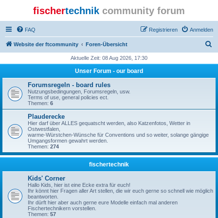
fischer
technik
community forum
FAQ
Registrieren
Anmelden
S
Website der ftcommunity
Foren-Übersicht
u
Aktuelle Zeit: 08 Aug 2026, 17:30
c
Unser Forum - our board
h
Forumsregeln - board rules
e
Nutzungsbedingungen, Forumsregeln, usw.
Terms of use, general policies ect.
Themen:
6
Plauderecke
Hier darf über ALLES gequatscht werden, also Katzenfotos, Wetter in
Ostwestfalen,
warme-Würstchen-Wünsche für Conventions und so weiter, solange gängige
Umgangsformen gewahrt werden.
Themen:
274
fischertechnik
Kids' Corner
Hallo Kids, hier ist eine Ecke extra für euch!
Ihr könnt hier Fragen aller Art stellen, die wir euch gerne so schnell wie möglich
beantworten.
Ihr dürft hier aber auch gerne eure Modelle einfach mal anderen
Fischertechnikern vorstellen.
Themen:
57