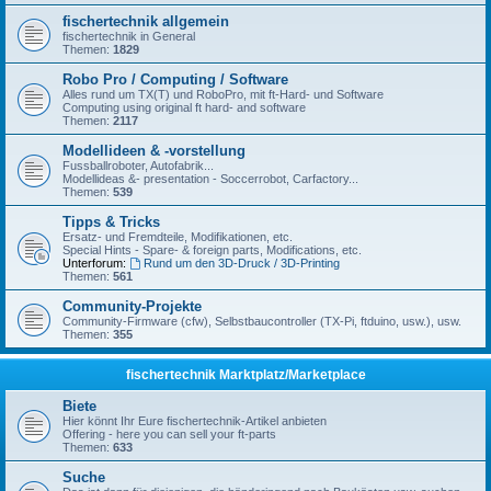
fischertechnik allgemein
fischertechnik in General
Themen:
1829
Robo Pro / Computing / Software
Alles rund um TX(T) und RoboPro, mit ft-Hard- und Software
Computing using original ft hard- and software
Themen:
2117
Modellideen & -vorstellung
Fussballroboter, Autofabrik...
Modellideas &- presentation - Soccerrobot, Carfactory...
Themen:
539
Tipps & Tricks
Ersatz- und Fremdteile, Modifikationen, etc.
Special Hints - Spare- & foreign parts, Modifications, etc.
Unterforum:
Rund um den 3D-Druck / 3D-Printing
Themen:
561
Community-Projekte
Community-Firmware (cfw), Selbstbaucontroller (TX-Pi, ftduino, usw.), usw.
Themen:
355
fischertechnik Marktplatz/Marketplace
Biete
Hier könnt Ihr Eure fischertechnik-Artikel anbieten
Offering - here you can sell your ft-parts
Themen:
633
Suche