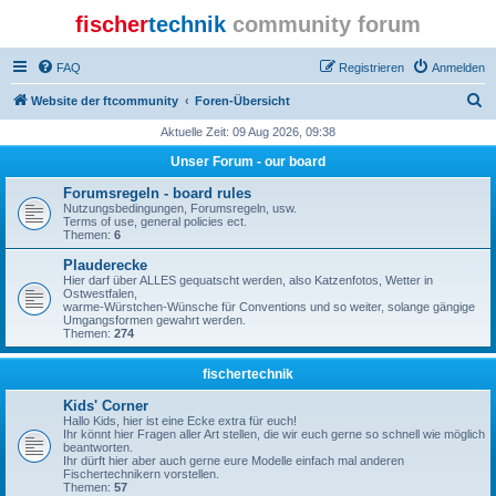
fischer
technik
community forum
FAQ
Registrieren
Anmelden
S
Website der ftcommunity
Foren-Übersicht
u
Aktuelle Zeit: 09 Aug 2026, 09:38
c
Unser Forum - our board
h
Forumsregeln - board rules
e
Nutzungsbedingungen, Forumsregeln, usw.
Terms of use, general policies ect.
Themen:
6
Plauderecke
Hier darf über ALLES gequatscht werden, also Katzenfotos, Wetter in
Ostwestfalen,
warme-Würstchen-Wünsche für Conventions und so weiter, solange gängige
Umgangsformen gewahrt werden.
Themen:
274
fischertechnik
Kids' Corner
Hallo Kids, hier ist eine Ecke extra für euch!
Ihr könnt hier Fragen aller Art stellen, die wir euch gerne so schnell wie möglich
beantworten.
Ihr dürft hier aber auch gerne eure Modelle einfach mal anderen
Fischertechnikern vorstellen.
Themen:
57