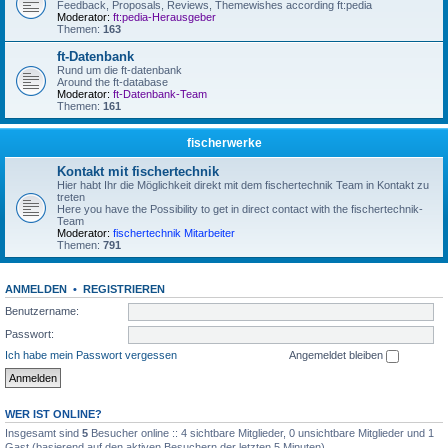
Feedback, Proposals, Reviews, Themewishes according ft:pedia
Moderator:
ft:pedia-Herausgeber
Themen:
163
ft-Datenbank
Rund um die ft-datenbank
Around the ft-database
Moderator:
ft-Datenbank-Team
Themen:
161
fischerwerke
Kontakt mit fischertechnik
Hier habt Ihr die Möglichkeit direkt mit dem fischertechnik Team in Kontakt zu
treten
Here you have the Possibility to get in direct contact with the fischertechnik-
Team
Moderator:
fischertechnik Mitarbeiter
Themen:
791
ANMELDEN
•
REGISTRIEREN
Benutzername:
Passwort:
Ich habe mein Passwort vergessen
Angemeldet bleiben
WER IST ONLINE?
Insgesamt sind
5
Besucher online :: 4 sichtbare Mitglieder, 0 unsichtbare Mitglieder und 1
Gast (basierend auf den aktiven Besuchern der letzten 5 Minuten)