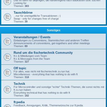
Das ist dann für diejenigen, die händeringend nach Baukästen usw. suchen
Looking for
Themen:
383
Tauschbörse
...nur für unentgeltliche Transaktionen ;-)
Swap - only for changes free of charge
Themen:
39
Sonstiges
Veranstaltungen / Events
Einladungen zu Conventions, Stammtischen und anderen Treffen
Announcements of conventions, get-togethers and other meetings
Themen:
89
Rund um die fischertechnik Community
ft:c & Mitteilungen vom Team
ft:c & Messages from the Team
Themen:
327
Off topic
Für alles, was nicht mit fischertechnik zu tun hat.
Miscellaneous - everything that has nothing to do with ft
Themen:
318
Technik
Für Microcontroller und sonstige "echte" Technik-Themen, die sonst nichts mit
ft zu tun haben
Everything technical that has nothing to do with ft
Themen:
182
ft:pedia
Feedback, Anregungen, Kritik, Themenwünsche zur ft:pedia