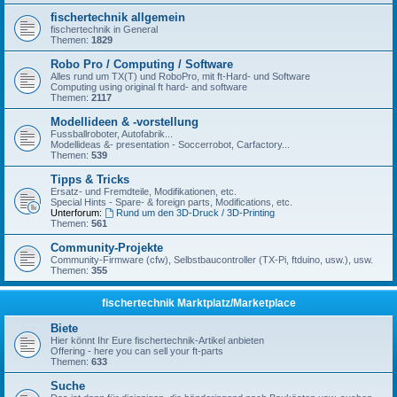
fischertechnik allgemein
fischertechnik in General
Themen:
1829
Robo Pro / Computing / Software
Alles rund um TX(T) und RoboPro, mit ft-Hard- und Software
Computing using original ft hard- and software
Themen:
2117
Modellideen & -vorstellung
Fussballroboter, Autofabrik...
Modellideas &- presentation - Soccerrobot, Carfactory...
Themen:
539
Tipps & Tricks
Ersatz- und Fremdteile, Modifikationen, etc.
Special Hints - Spare- & foreign parts, Modifications, etc.
Unterforum:
Rund um den 3D-Druck / 3D-Printing
Themen:
561
Community-Projekte
Community-Firmware (cfw), Selbstbaucontroller (TX-Pi, ftduino, usw.), usw.
Themen:
355
fischertechnik Marktplatz/Marketplace
Biete
Hier könnt Ihr Eure fischertechnik-Artikel anbieten
Offering - here you can sell your ft-parts
Themen:
633
Suche