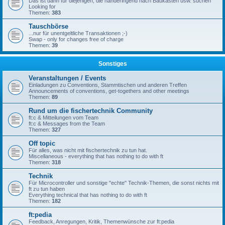
Das ist dann für diejenigen, die händeringend nach Baukästen usw. suchen
Looking for
Themen:
383
Tauschbörse
...nur für unentgeltliche Transaktionen ;-)
Swap - only for changes free of charge
Themen:
39
Sonstiges
Veranstaltungen / Events
Einladungen zu Conventions, Stammtischen und anderen Treffen
Announcements of conventions, get-togethers and other meetings
Themen:
89
Rund um die fischertechnik Community
ft:c & Mitteilungen vom Team
ft:c & Messages from the Team
Themen:
327
Off topic
Für alles, was nicht mit fischertechnik zu tun hat.
Miscellaneous - everything that has nothing to do with ft
Themen:
318
Technik
Für Microcontroller und sonstige "echte" Technik-Themen, die sonst nichts mit
ft zu tun haben
Everything technical that has nothing to do with ft
Themen:
182
ft:pedia
Feedback, Anregungen, Kritik, Themenwünsche zur ft:pedia