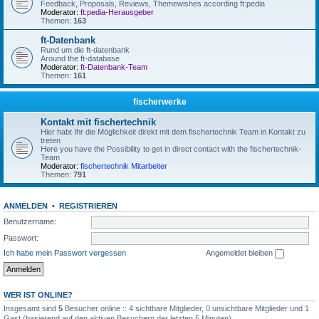
Feedback, Proposals, Reviews, Themewishes according ft:pedia
Moderator:
ft:pedia-Herausgeber
Themen:
163
ft-Datenbank
Rund um die ft-datenbank
Around the ft-database
Moderator:
ft-Datenbank-Team
Themen:
161
fischerwerke
Kontakt mit fischertechnik
Hier habt Ihr die Möglichkeit direkt mit dem fischertechnik Team in Kontakt zu
treten
Here you have the Possibility to get in direct contact with the fischertechnik-
Team
Moderator:
fischertechnik Mitarbeiter
Themen:
791
ANMELDEN
•
REGISTRIEREN
Benutzername:
Passwort:
Ich habe mein Passwort vergessen
Angemeldet bleiben
WER IST ONLINE?
Insgesamt sind
5
Besucher online :: 4 sichtbare Mitglieder, 0 unsichtbare Mitglieder und 1
Gast (basierend auf den aktiven Besuchern der letzten 5 Minuten)