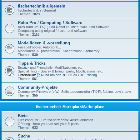
fischertechnik allgemein
fischertechnik in General
Themen:
1829
Robo Pro / Computing / Software
Alles rund um TX(T) und RoboPro, mit ft-Hard- und Software
Computing using original ft hard- and software
Themen:
2116
Modellideen & -vorstellung
Fussballroboter, Autofabrik...
Modellideas &- presentation - Soccerrobot, Carfactory...
Themen:
539
Tipps & Tricks
Ersatz- und Fremdteile, Modifikationen, etc.
Special Hints - Spare- & foreign parts, Modifications, etc.
Unterforum:
Rund um den 3D-Druck / 3D-Printing
Themen:
561
Community-Projekte
Community-Firmware (cfw), Selbstbaucontroller (TX-Pi, ftduino, usw.), usw.
Themen:
355
fischertechnik Marktplatz/Marketplace
Biete
Hier könnt Ihr Eure fischertechnik-Artikel anbieten
Offering - here you can sell your ft-parts
Themen:
633
Suche