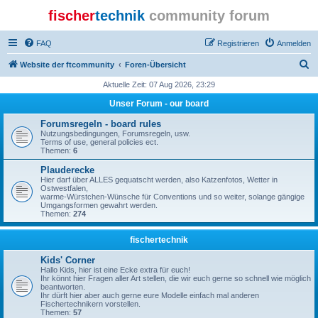
fischer
technik
community forum
FAQ
Registrieren
Anmelden
S
Website der ftcommunity
Foren-Übersicht
u
Aktuelle Zeit: 07 Aug 2026, 23:29
c
Unser Forum - our board
h
Forumsregeln - board rules
e
Nutzungsbedingungen, Forumsregeln, usw.
Terms of use, general policies ect.
Themen:
6
Plauderecke
Hier darf über ALLES gequatscht werden, also Katzenfotos, Wetter in
Ostwestfalen,
warme-Würstchen-Wünsche für Conventions und so weiter, solange gängige
Umgangsformen gewahrt werden.
Themen:
274
fischertechnik
Kids' Corner
Hallo Kids, hier ist eine Ecke extra für euch!
Ihr könnt hier Fragen aller Art stellen, die wir euch gerne so schnell wie möglich
beantworten.
Ihr dürft hier aber auch gerne eure Modelle einfach mal anderen
Fischertechnikern vorstellen.
Themen:
57