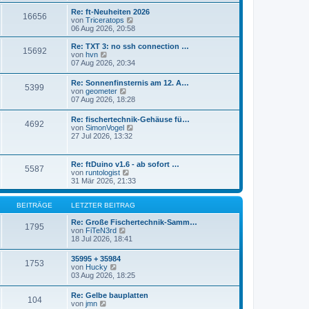
r
s
Re: ft-Neuheiten 2026
a
16656
t
N
von
Triceratops
g
e
e
06 Aug 2026, 20:58
r
u
B
e
Re: TXT 3: no ssh connection …
e
15692
s
N
von
hvn
i
t
e
07 Aug 2026, 20:34
t
e
u
r
r
e
a
Re: Sonnenfinsternis am 12. A…
B
5399
s
N
g
von
geometer
e
t
e
07 Aug 2026, 18:28
i
e
u
t
r
e
r
Re: fischertechnik-Gehäuse fü…
B
4692
s
a
N
von
SimonVogel
e
t
g
e
27 Jul 2026, 13:32
i
e
u
t
r
e
r
B
s
a
Re: ftDuino v1.6 - ab sofort …
e
5587
t
g
N
von
runtologist
i
e
e
31 Mär 2026, 21:33
t
r
u
r
B
e
a
e
s
BEITRÄGE
LETZTER BEITRAG
g
i
t
t
e
Re: Große Fischertechnik-Samm…
1795
r
N
r
von
FiTeN3rd
a
e
B
18 Jul 2026, 18:41
g
u
e
e
i
35995 + 35984
1753
s
t
N
von
Hucky
t
r
e
03 Aug 2026, 18:25
e
a
u
r
g
e
Re: Gelbe bauplatten
B
104
s
N
von
jmn
e
t