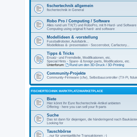
fischertechnik allgemein
fischertechnik in General
Robo Pro / Computing / Software
Alles rund um TX(T) und RoboPro, mit ft-Hard- und Software
Computing using original ft hard- and software
Modellideen & -vorstellung
Fussballroboter, Autofabrik...
Modellideas &- presentation - Soccerrobot, Carfactory...
Tipps & Tricks
Ersatz- und Fremdteile, Modifikationen, etc.
Special Hints - Spare- & foreign parts, Modifications, etc.
Unterforum:
Rund um den 3D-Druck / 3D-Printing
Community-Projekte
Community-Firmware (cfw), Selbstbaucontroller (TX-Pi, ftdui
FISCHERTECHNIK MARKTPLATZ/MARKETPLACE
Biete
Hier könnt Ihr Eure fischertechnik-Artikel anbieten
Offering - here you can sell your ft-parts
Suche
Das ist dann für diejenigen, die händeringend nach Baukäst
Looking for
Tauschbörse
...nur für unentgeltliche Transaktionen ;-)