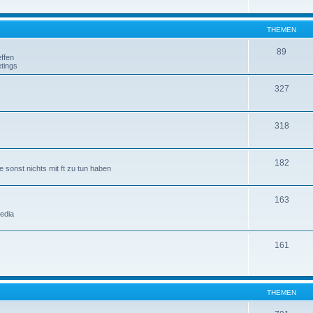
THEMEN
89
ffen
tings
327
318
182
 sonst nichts mit ft zu tun haben
163
edia
161
THEMEN