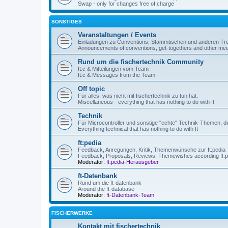
Swap - only for changes free of charge
SONSTIGES
Veranstaltungen / Events
Einladungen zu Conventions, Stammtischen und anderen Tre
Announcements of conventions, get-togethers and other mee
Rund um die fischertechnik Community
ft:c & Mitteilungen vom Team
ft:c & Messages from the Team
Off topic
Für alles, was nicht mit fischertechnik zu tun hat.
Miscellaneous - everything that has nothing to do with ft
Technik
Für Microcontroller und sonstige "echte" Technik-Themen, die
Everything technical that has nothing to do with ft
ft:pedia
Feedback, Anregungen, Kritik, Themenwünsche zur ft:pedia
Feedback, Proposals, Reviews, Themewishes according ft:p
Moderator:
ft:pedia-Herausgeber
ft-Datenbank
Rund um die ft-datenbank
Around the ft-database
Moderator:
ft-Datenbank-Team
FISCHERWERKE
Kontakt mit fischertechnik