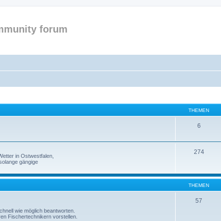
mmunity forum
THEMEN
6
274
etter in Ostwestfalen,
solange gängige
THEMEN
57
 schnell wie möglich beantworten.
ren Fischertechnikern vorstellen.