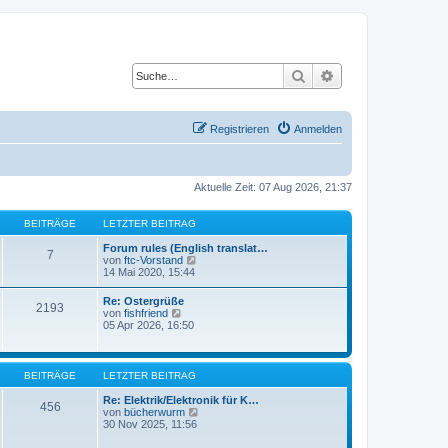
Suche
Erweiterte Suche
Registrieren
Anmelden
Aktuelle Zeit: 07 Aug 2026, 21:37
BEITRÄGE
LETZTER BEITRAG
Forum rules (English translat…
7
N
von
ftc-Vorstand
e
14 Mai 2020, 15:44
u
e
Re: Ostergrüße
2193
s
N
von
fishfriend
t
e
05 Apr 2026, 16:50
e
u
r
e
B
s
e
t
BEITRÄGE
LETZTER BEITRAG
i
e
t
r
Re: Elektrik/Elektronik für K…
r
456
B
N
von
bücherwurm
a
e
e
30 Nov 2025, 11:56
g
i
u
t
e