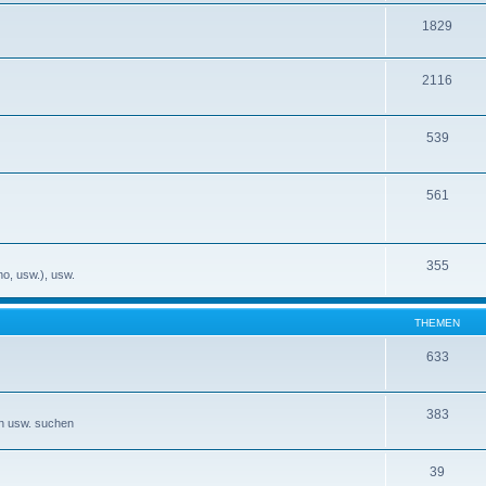
1829
2116
539
561
355
no, usw.), usw.
THEMEN
633
383
en usw. suchen
39