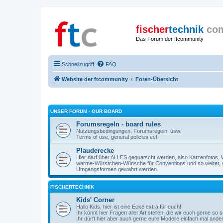
fischer
technik
co
Das Forum der ftcommunity
Schnellzugriff
FAQ
Website der ftcommunity
Foren-Übersicht
UNSER FORUM - OUR BOARD
Forumsregeln - board rules
Nutzungsbedingungen, Forumsregeln, usw.
Terms of use, general policies ect.
Plauderecke
Hier darf über ALLES gequatscht werden, also Katzenfotos, W
warme-Würstchen-Wünsche für Conventions und so weiter, 
Umgangsformen gewahrt werden.
FISCHERTECHNIK
Kids' Corner
Hallo Kids, hier ist eine Ecke extra für euch!
Ihr könnt hier Fragen aller Art stellen, die wir euch gerne so
Ihr dürft hier aber auch gerne eure Modelle einfach mal ande