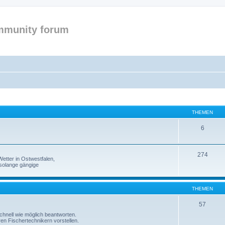
mmunity forum
THEMEN
6
274
etter in Ostwestfalen,
solange gängige
THEMEN
57
 schnell wie möglich beantworten.
ren Fischertechnikern vorstellen.