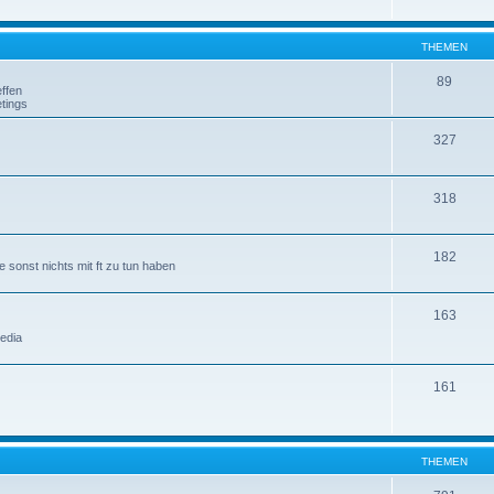
THEMEN
89
ffen
tings
327
318
182
 sonst nichts mit ft zu tun haben
163
edia
161
THEMEN