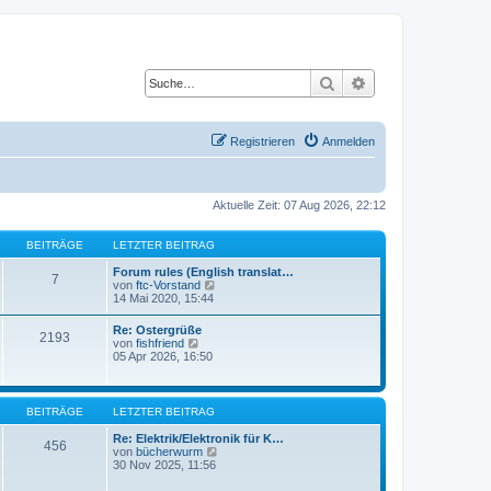
Suche
Erweiterte Suche
Registrieren
Anmelden
Aktuelle Zeit: 07 Aug 2026, 22:12
BEITRÄGE
LETZTER BEITRAG
Forum rules (English translat…
7
N
von
ftc-Vorstand
e
14 Mai 2020, 15:44
u
e
Re: Ostergrüße
2193
s
N
von
fishfriend
t
e
05 Apr 2026, 16:50
e
u
r
e
B
s
e
t
BEITRÄGE
LETZTER BEITRAG
i
e
t
r
Re: Elektrik/Elektronik für K…
r
456
B
N
von
bücherwurm
a
e
e
30 Nov 2025, 11:56
g
i
u
t
e