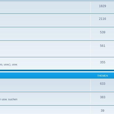
1829
2116
539
561
355
no, usw.), usw.
THEMEN
633
383
en usw. suchen
39