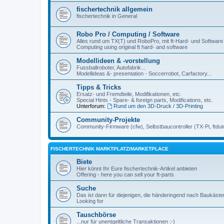
fischertechnik allgemein
fischertechnik in General
Robo Pro / Computing / Software
Alles rund um TX(T) und RoboPro, mit ft-Hard- und Software
Computing using original ft hard- and software
Modellideen & -vorstellung
Fussballroboter, Autofabrik...
Modellideas &- presentation - Soccerrobot, Carfactory...
Tipps & Tricks
Ersatz- und Fremdteile, Modifikationen, etc.
Special Hints - Spare- & foreign parts, Modifications, etc.
Unterforum:
Rund um den 3D-Druck / 3D-Printing
Community-Projekte
Community-Firmware (cfw), Selbstbaucontroller (TX-Pi, ftdui
FISCHERTECHNIK MARKTPLATZ/MARKETPLACE
Biete
Hier könnt Ihr Eure fischertechnik-Artikel anbieten
Offering - here you can sell your ft-parts
Suche
Das ist dann für diejenigen, die händeringend nach Baukäst
Looking for
Tauschbörse
...nur für unentgeltliche Transaktionen ;-)