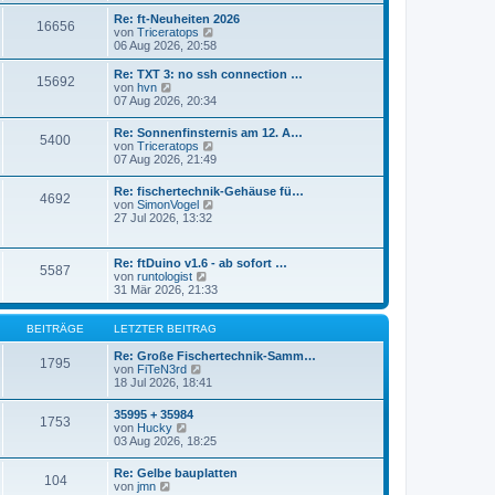
r
s
Re: ft-Neuheiten 2026
a
16656
t
N
von
Triceratops
g
e
e
06 Aug 2026, 20:58
r
u
B
e
Re: TXT 3: no ssh connection …
e
15692
s
N
von
hvn
i
t
e
07 Aug 2026, 20:34
t
e
u
r
r
e
a
Re: Sonnenfinsternis am 12. A…
B
5400
s
N
g
von
Triceratops
e
t
e
07 Aug 2026, 21:49
i
e
u
t
r
e
r
Re: fischertechnik-Gehäuse fü…
B
4692
s
a
N
von
SimonVogel
e
t
g
e
27 Jul 2026, 13:32
i
e
u
t
r
e
r
B
s
a
Re: ftDuino v1.6 - ab sofort …
e
5587
t
g
N
von
runtologist
i
e
e
31 Mär 2026, 21:33
t
r
u
r
B
e
a
e
s
BEITRÄGE
LETZTER BEITRAG
g
i
t
t
e
Re: Große Fischertechnik-Samm…
1795
r
N
r
von
FiTeN3rd
a
e
B
18 Jul 2026, 18:41
g
u
e
e
i
35995 + 35984
1753
s
t
N
von
Hucky
t
r
e
03 Aug 2026, 18:25
e
a
u
r
g
e
Re: Gelbe bauplatten
B
104
s
N
von
jmn
e
t