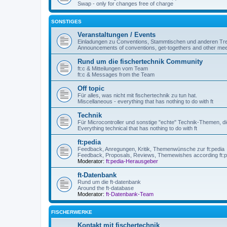
Swap - only for changes free of charge
SONSTIGES
Veranstaltungen / Events
Einladungen zu Conventions, Stammtischen und anderen Tre
Announcements of conventions, get-togethers and other mee
Rund um die fischertechnik Community
ft:c & Mitteilungen vom Team
ft:c & Messages from the Team
Off topic
Für alles, was nicht mit fischertechnik zu tun hat.
Miscellaneous - everything that has nothing to do with ft
Technik
Für Microcontroller und sonstige "echte" Technik-Themen, die
Everything technical that has nothing to do with ft
ft:pedia
Feedback, Anregungen, Kritik, Themenwünsche zur ft:pedia
Feedback, Proposals, Reviews, Themewishes according ft:p
Moderator:
ft:pedia-Herausgeber
ft-Datenbank
Rund um die ft-datenbank
Around the ft-database
Moderator:
ft-Datenbank-Team
FISCHERWERKE
Kontakt mit fischertechnik