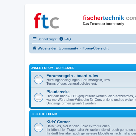
fischer
technik
co
Das Forum der ftcommunity
Schnellzugriff
FAQ
Website der ftcommunity
Foren-Übersicht
UNSER FORUM - OUR BOARD
Forumsregeln - board rules
Nutzungsbedingungen, Forumsregeln, usw.
Terms of use, general policies ect.
Plauderecke
Hier darf über ALLES gequatscht werden, also Katzenfotos, W
warme-Würstchen-Wünsche für Conventions und so weiter, 
Umgangsformen gewahrt werden.
FISCHERTECHNIK
Kids' Corner
Hallo Kids, hier ist eine Ecke extra für euch!
Ihr könnt hier Fragen aller Art stellen, die wir euch gerne so
Ihr dürft hier aber auch gerne eure Modelle einfach mal ande