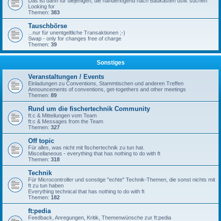
Das ist dann für diejenigen, die händeringend nach Baukästen usw. suchen
Looking for
Themen:
383
Tauschbörse
...nur für unentgeltliche Transaktionen ;-)
Swap - only for changes free of charge
Themen:
39
Sonstiges
Veranstaltungen / Events
Einladungen zu Conventions, Stammtischen und anderen Treffen
Announcements of conventions, get-togethers and other meetings
Themen:
89
Rund um die fischertechnik Community
ft:c & Mitteilungen vom Team
ft:c & Messages from the Team
Themen:
327
Off topic
Für alles, was nicht mit fischertechnik zu tun hat.
Miscellaneous - everything that has nothing to do with ft
Themen:
318
Technik
Für Microcontroller und sonstige "echte" Technik-Themen, die sonst nichts mit
ft zu tun haben
Everything technical that has nothing to do with ft
Themen:
182
ft:pedia
Feedback, Anregungen, Kritik, Themenwünsche zur ft:pedia