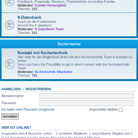
Feedback, Proposals, Reviews, Themewishes according ft:pedia
Moderator:
ft:pedia-Herausgeber
Themen:
163
ft-Datenbank
Rund um die ft-datenbank
Around the ft-database
Moderator:
ft-Datenbank-Team
Themen:
161
fischerwerke
Kontakt mit fischertechnik
Hier habt Ihr die Möglichkeit direkt mit dem fischertechnik Team in Kontakt zu
treten
Here you have the Possibility to get in direct contact with the fischertechnik-
Team
Moderator:
fischertechnik Mitarbeiter
Themen:
791
ANMELDEN
•
REGISTRIEREN
Benutzername:
Passwort:
Ich habe mein Passwort vergessen
Angemeldet bleiben
WER IST ONLINE?
Insgesamt sind
4
Besucher online :: 2 sichtbare Mitglieder, 1 unsichtbares Mitglied und 1
Gast (basierend auf den aktiven Besuchern der letzten 5 Minuten)