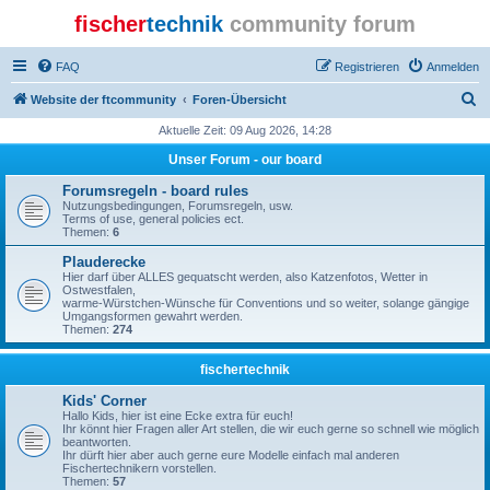
fischer
technik
community forum
FAQ
Registrieren
Anmelden
S
Website der ftcommunity
Foren-Übersicht
u
Aktuelle Zeit: 09 Aug 2026, 14:28
c
Unser Forum - our board
h
Forumsregeln - board rules
e
Nutzungsbedingungen, Forumsregeln, usw.
Terms of use, general policies ect.
Themen:
6
Plauderecke
Hier darf über ALLES gequatscht werden, also Katzenfotos, Wetter in
Ostwestfalen,
warme-Würstchen-Wünsche für Conventions und so weiter, solange gängige
Umgangsformen gewahrt werden.
Themen:
274
fischertechnik
Kids' Corner
Hallo Kids, hier ist eine Ecke extra für euch!
Ihr könnt hier Fragen aller Art stellen, die wir euch gerne so schnell wie möglich
beantworten.
Ihr dürft hier aber auch gerne eure Modelle einfach mal anderen
Fischertechnikern vorstellen.
Themen:
57