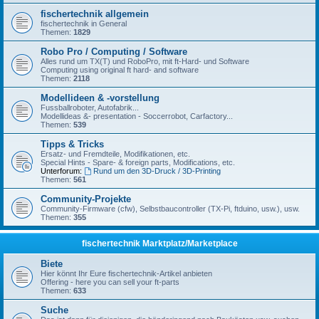
fischertechnik allgemein
fischertechnik in General
Themen:
1829
Robo Pro / Computing / Software
Alles rund um TX(T) und RoboPro, mit ft-Hard- und Software
Computing using original ft hard- and software
Themen:
2118
Modellideen & -vorstellung
Fussballroboter, Autofabrik...
Modellideas &- presentation - Soccerrobot, Carfactory...
Themen:
539
Tipps & Tricks
Ersatz- und Fremdteile, Modifikationen, etc.
Special Hints - Spare- & foreign parts, Modifications, etc.
Unterforum:
Rund um den 3D-Druck / 3D-Printing
Themen:
561
Community-Projekte
Community-Firmware (cfw), Selbstbaucontroller (TX-Pi, ftduino, usw.), usw.
Themen:
355
fischertechnik Marktplatz/Marketplace
Biete
Hier könnt Ihr Eure fischertechnik-Artikel anbieten
Offering - here you can sell your ft-parts
Themen:
633
Suche