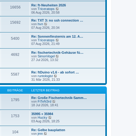
r
s
Re: ft-Neuheiten 2026
a
16656
t
N
von
Triceratops
g
e
e
06 Aug 2026, 20:58
r
u
B
e
Re: TXT 3: no ssh connection …
e
15692
s
N
von
hvn
i
t
e
07 Aug 2026, 20:34
t
e
u
r
r
e
a
Re: Sonnenfinsternis am 12. A…
B
5400
s
N
g
von
Triceratops
e
t
e
07 Aug 2026, 21:49
i
e
u
t
r
e
r
Re: fischertechnik-Gehäuse fü…
B
4692
s
a
N
von
SimonVogel
e
t
g
e
27 Jul 2026, 13:32
i
e
u
t
r
e
r
B
s
a
Re: ftDuino v1.6 - ab sofort …
e
5587
t
g
N
von
runtologist
i
e
e
31 Mär 2026, 21:33
t
r
u
r
B
e
a
e
s
BEITRÄGE
LETZTER BEITRAG
g
i
t
t
e
Re: Große Fischertechnik-Samm…
1795
r
N
r
von
FiTeN3rd
a
e
B
18 Jul 2026, 18:41
g
u
e
e
i
35995 + 35984
1753
s
t
N
von
Hucky
t
r
e
03 Aug 2026, 18:25
e
a
u
r
g
e
Re: Gelbe bauplatten
B
104
s
N
von
jmn
e
t