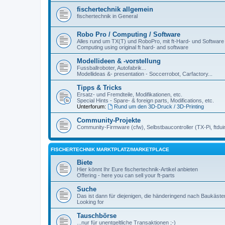
fischertechnik allgemein
fischertechnik in General
Robo Pro / Computing / Software
Alles rund um TX(T) und RoboPro, mit ft-Hard- und Software
Computing using original ft hard- and software
Modellideen & -vorstellung
Fussballroboter, Autofabrik...
Modellideas &- presentation - Soccerrobot, Carfactory...
Tipps & Tricks
Ersatz- und Fremdteile, Modifikationen, etc.
Special Hints - Spare- & foreign parts, Modifications, etc.
Unterforum:
Rund um den 3D-Druck / 3D-Printing
Community-Projekte
Community-Firmware (cfw), Selbstbaucontroller (TX-Pi, ftdui
FISCHERTECHNIK MARKTPLATZ/MARKETPLACE
Biete
Hier könnt Ihr Eure fischertechnik-Artikel anbieten
Offering - here you can sell your ft-parts
Suche
Das ist dann für diejenigen, die händeringend nach Baukäst
Looking for
Tauschbörse
...nur für unentgeltliche Transaktionen ;-)