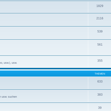
1829
2116
539
561
355
no, usw.), usw.
THEMEN
633
383
en usw. suchen
39