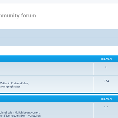
mmunity forum
THEMEN
6
274
etter in Ostwestfalen,
solange gängige
THEMEN
57
 schnell wie möglich beantworten.
ren Fischertechnikern vorstellen.