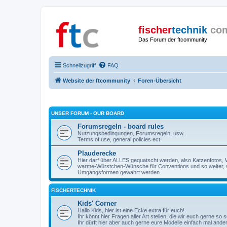
fischer
technik
co
Das Forum der ftcommunity
Schnellzugriff
FAQ
Website der ftcommunity
Foren-Übersicht
UNSER FORUM - OUR BOARD
Forumsregeln - board rules
Nutzungsbedingungen, Forumsregeln, usw.
Terms of use, general policies ect.
Plauderecke
Hier darf über ALLES gequatscht werden, also Katzenfotos, W
warme-Würstchen-Wünsche für Conventions und so weiter, 
Umgangsformen gewahrt werden.
FISCHERTECHNIK
Kids' Corner
Hallo Kids, hier ist eine Ecke extra für euch!
Ihr könnt hier Fragen aller Art stellen, die wir euch gerne so
Ihr dürft hier aber auch gerne eure Modelle einfach mal ande