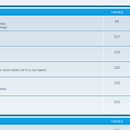
THEMEN
89
ffen
tings
327
318
182
 sonst nichts mit ft zu tun haben
163
edia
161
THEMEN