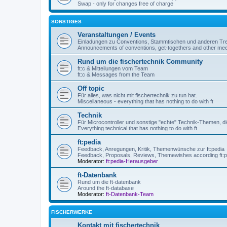
Swap - only for changes free of charge
SONSTIGES
Veranstaltungen / Events
Einladungen zu Conventions, Stammtischen und anderen Tre
Announcements of conventions, get-togethers and other mee
Rund um die fischertechnik Community
ft:c & Mitteilungen vom Team
ft:c & Messages from the Team
Off topic
Für alles, was nicht mit fischertechnik zu tun hat.
Miscellaneous - everything that has nothing to do with ft
Technik
Für Microcontroller und sonstige "echte" Technik-Themen, die
Everything technical that has nothing to do with ft
ft:pedia
Feedback, Anregungen, Kritik, Themenwünsche zur ft:pedia
Feedback, Proposals, Reviews, Themewishes according ft:p
Moderator:
ft:pedia-Herausgeber
ft-Datenbank
Rund um die ft-datenbank
Around the ft-database
Moderator:
ft-Datenbank-Team
FISCHERWERKE
Kontakt mit fischertechnik