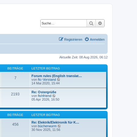
Suche
Erweiterte Suche
Registrieren
Anmelden
Aktuelle Zeit: 08 Aug 2026, 06:12
BEITRÄGE
LETZTER BEITRAG
Forum rules (English translat…
7
N
von
ftc-Vorstand
e
14 Mai 2020, 15:44
u
e
Re: Ostergrüße
2193
s
N
von
fishfriend
t
e
05 Apr 2026, 16:50
e
u
r
e
B
s
e
t
BEITRÄGE
LETZTER BEITRAG
i
e
t
r
Re: Elektrik/Elektronik für K…
r
456
B
N
von
bücherwurm
a
e
e
30 Nov 2025, 11:56
g
i
u
t
e