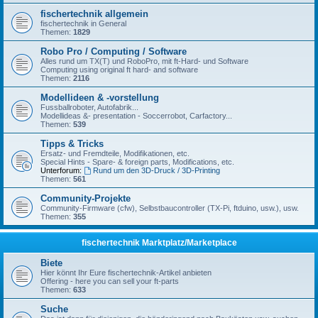
fischertechnik allgemein
fischertechnik in General
Themen:
1829
Robo Pro / Computing / Software
Alles rund um TX(T) und RoboPro, mit ft-Hard- und Software
Computing using original ft hard- and software
Themen:
2116
Modellideen & -vorstellung
Fussballroboter, Autofabrik...
Modellideas &- presentation - Soccerrobot, Carfactory...
Themen:
539
Tipps & Tricks
Ersatz- und Fremdteile, Modifikationen, etc.
Special Hints - Spare- & foreign parts, Modifications, etc.
Unterforum:
Rund um den 3D-Druck / 3D-Printing
Themen:
561
Community-Projekte
Community-Firmware (cfw), Selbstbaucontroller (TX-Pi, ftduino, usw.), usw.
Themen:
355
fischertechnik Marktplatz/Marketplace
Biete
Hier könnt Ihr Eure fischertechnik-Artikel anbieten
Offering - here you can sell your ft-parts
Themen:
633
Suche