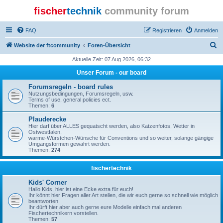
fischer
technik
community forum
FAQ
Registrieren
Anmelden
S
Website der ftcommunity
Foren-Übersicht
u
Aktuelle Zeit: 07 Aug 2026, 06:32
c
Unser Forum - our board
h
Forumsregeln - board rules
e
Nutzungsbedingungen, Forumsregeln, usw.
Terms of use, general policies ect.
Themen:
6
Plauderecke
Hier darf über ALLES gequatscht werden, also Katzenfotos, Wetter in
Ostwestfalen,
warme-Würstchen-Wünsche für Conventions und so weiter, solange gängige
Umgangsformen gewahrt werden.
Themen:
274
fischertechnik
Kids' Corner
Hallo Kids, hier ist eine Ecke extra für euch!
Ihr könnt hier Fragen aller Art stellen, die wir euch gerne so schnell wie möglich
beantworten.
Ihr dürft hier aber auch gerne eure Modelle einfach mal anderen
Fischertechnikern vorstellen.
Themen:
57