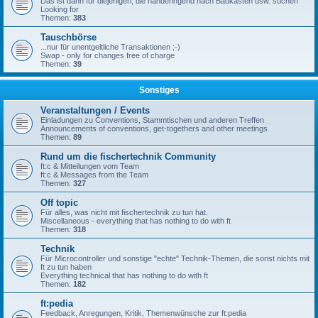
Das ist dann für diejenigen, die händeringend nach Baukästen usw. suchen
Looking for
Themen:
383
Tauschbörse
...nur für unentgeltliche Transaktionen ;-)
Swap - only for changes free of charge
Themen:
39
Sonstiges
Veranstaltungen / Events
Einladungen zu Conventions, Stammtischen und anderen Treffen
Announcements of conventions, get-togethers and other meetings
Themen:
89
Rund um die fischertechnik Community
ft:c & Mitteilungen vom Team
ft:c & Messages from the Team
Themen:
327
Off topic
Für alles, was nicht mit fischertechnik zu tun hat.
Miscellaneous - everything that has nothing to do with ft
Themen:
318
Technik
Für Microcontroller und sonstige "echte" Technik-Themen, die sonst nichts mit
ft zu tun haben
Everything technical that has nothing to do with ft
Themen:
182
ft:pedia
Feedback, Anregungen, Kritik, Themenwünsche zur ft:pedia