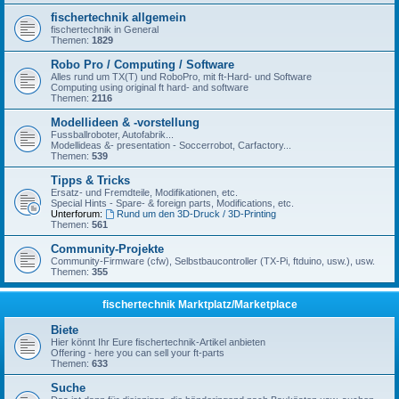
fischertechnik allgemein
fischertechnik in General
Themen:
1829
Robo Pro / Computing / Software
Alles rund um TX(T) und RoboPro, mit ft-Hard- und Software
Computing using original ft hard- and software
Themen:
2116
Modellideen & -vorstellung
Fussballroboter, Autofabrik...
Modellideas &- presentation - Soccerrobot, Carfactory...
Themen:
539
Tipps & Tricks
Ersatz- und Fremdteile, Modifikationen, etc.
Special Hints - Spare- & foreign parts, Modifications, etc.
Unterforum:
Rund um den 3D-Druck / 3D-Printing
Themen:
561
Community-Projekte
Community-Firmware (cfw), Selbstbaucontroller (TX-Pi, ftduino, usw.), usw.
Themen:
355
fischertechnik Marktplatz/Marketplace
Biete
Hier könnt Ihr Eure fischertechnik-Artikel anbieten
Offering - here you can sell your ft-parts
Themen:
633
Suche