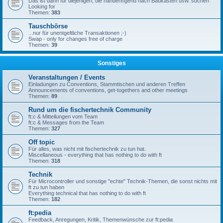
Das ist dann für diejenigen, die händeringend nach Baukästen usw. suchen
Looking for
Themen:
383
Tauschbörse
...nur für unentgeltliche Transaktionen ;-)
Swap - only for changes free of charge
Themen:
39
Sonstiges
Veranstaltungen / Events
Einladungen zu Conventions, Stammtischen und anderen Treffen
Announcements of conventions, get-togethers and other meetings
Themen:
89
Rund um die fischertechnik Community
ft:c & Mitteilungen vom Team
ft:c & Messages from the Team
Themen:
327
Off topic
Für alles, was nicht mit fischertechnik zu tun hat.
Miscellaneous - everything that has nothing to do with ft
Themen:
318
Technik
Für Microcontroller und sonstige "echte" Technik-Themen, die sonst nichts mit
ft zu tun haben
Everything technical that has nothing to do with ft
Themen:
182
ft:pedia
Feedback, Anregungen, Kritik, Themenwünsche zur ft:pedia