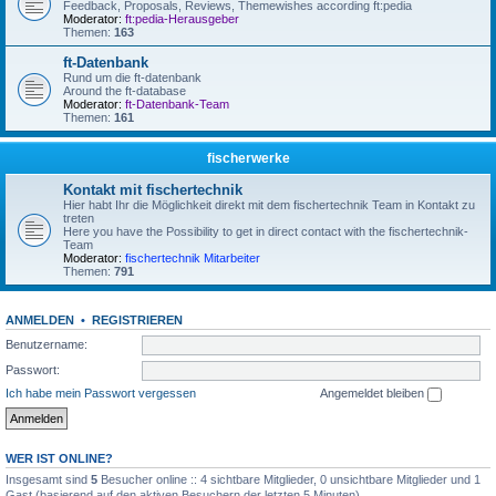
Feedback, Proposals, Reviews, Themewishes according ft:pedia
Moderator:
ft:pedia-Herausgeber
Themen:
163
ft-Datenbank
Rund um die ft-datenbank
Around the ft-database
Moderator:
ft-Datenbank-Team
Themen:
161
fischerwerke
Kontakt mit fischertechnik
Hier habt Ihr die Möglichkeit direkt mit dem fischertechnik Team in Kontakt zu
treten
Here you have the Possibility to get in direct contact with the fischertechnik-
Team
Moderator:
fischertechnik Mitarbeiter
Themen:
791
ANMELDEN
•
REGISTRIEREN
Benutzername:
Passwort:
Ich habe mein Passwort vergessen
Angemeldet bleiben
WER IST ONLINE?
Insgesamt sind
5
Besucher online :: 4 sichtbare Mitglieder, 0 unsichtbare Mitglieder und 1
Gast (basierend auf den aktiven Besuchern der letzten 5 Minuten)