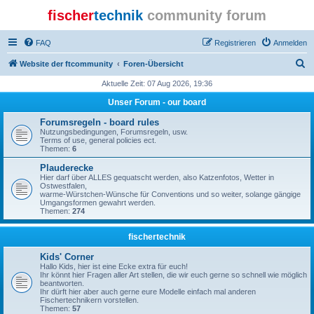
fischer
technik
community forum
FAQ
Registrieren
Anmelden
S
Website der ftcommunity
Foren-Übersicht
u
Aktuelle Zeit: 07 Aug 2026, 19:36
c
Unser Forum - our board
h
Forumsregeln - board rules
e
Nutzungsbedingungen, Forumsregeln, usw.
Terms of use, general policies ect.
Themen:
6
Plauderecke
Hier darf über ALLES gequatscht werden, also Katzenfotos, Wetter in
Ostwestfalen,
warme-Würstchen-Wünsche für Conventions und so weiter, solange gängige
Umgangsformen gewahrt werden.
Themen:
274
fischertechnik
Kids' Corner
Hallo Kids, hier ist eine Ecke extra für euch!
Ihr könnt hier Fragen aller Art stellen, die wir euch gerne so schnell wie möglich
beantworten.
Ihr dürft hier aber auch gerne eure Modelle einfach mal anderen
Fischertechnikern vorstellen.
Themen:
57