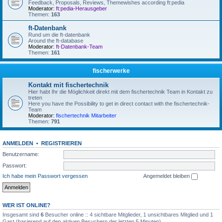
Feedback, Proposals, Reviews, Themewishes according ft:pedia
Moderator:
ft:pedia-Herausgeber
Themen:
163
ft-Datenbank
Rund um die ft-datenbank
Around the ft-database
Moderator:
ft-Datenbank-Team
Themen:
161
fischerwerke
Kontakt mit fischertechnik
Hier habt Ihr die Möglichkeit direkt mit dem fischertechnik Team in Kontakt zu
treten
Here you have the Possibility to get in direct contact with the fischertechnik-
Team
Moderator:
fischertechnik Mitarbeiter
Themen:
791
ANMELDEN
•
REGISTRIEREN
Benutzername:
Passwort:
Ich habe mein Passwort vergessen
Angemeldet bleiben
WER IST ONLINE?
Insgesamt sind
6
Besucher online :: 4 sichtbare Mitglieder, 1 unsichtbares Mitglied und 1
Gast (basierend auf den aktiven Besuchern der letzten 5 Minuten)