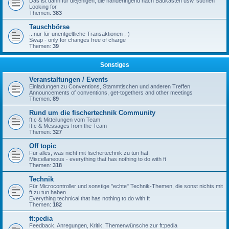
Das ist dann für diejenigen, die händeringend nach Baukästen usw. suchen
Looking for
Themen:
383
Tauschbörse
...nur für unentgeltliche Transaktionen ;-)
Swap - only for changes free of charge
Themen:
39
Sonstiges
Veranstaltungen / Events
Einladungen zu Conventions, Stammtischen und anderen Treffen
Announcements of conventions, get-togethers and other meetings
Themen:
89
Rund um die fischertechnik Community
ft:c & Mitteilungen vom Team
ft:c & Messages from the Team
Themen:
327
Off topic
Für alles, was nicht mit fischertechnik zu tun hat.
Miscellaneous - everything that has nothing to do with ft
Themen:
318
Technik
Für Microcontroller und sonstige "echte" Technik-Themen, die sonst nichts mit
ft zu tun haben
Everything technical that has nothing to do with ft
Themen:
182
ft:pedia
Feedback, Anregungen, Kritik, Themenwünsche zur ft:pedia