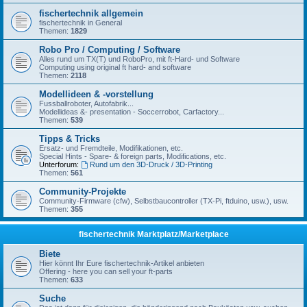
fischertechnik allgemein
fischertechnik in General
Themen:
1829
Robo Pro / Computing / Software
Alles rund um TX(T) und RoboPro, mit ft-Hard- und Software
Computing using original ft hard- and software
Themen:
2118
Modellideen & -vorstellung
Fussballroboter, Autofabrik...
Modellideas &- presentation - Soccerrobot, Carfactory...
Themen:
539
Tipps & Tricks
Ersatz- und Fremdteile, Modifikationen, etc.
Special Hints - Spare- & foreign parts, Modifications, etc.
Unterforum:
Rund um den 3D-Druck / 3D-Printing
Themen:
561
Community-Projekte
Community-Firmware (cfw), Selbstbaucontroller (TX-Pi, ftduino, usw.), usw.
Themen:
355
fischertechnik Marktplatz/Marketplace
Biete
Hier könnt Ihr Eure fischertechnik-Artikel anbieten
Offering - here you can sell your ft-parts
Themen:
633
Suche