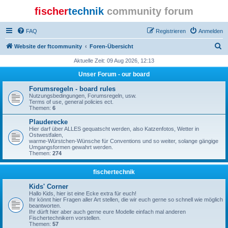
fischer
technik
community forum
FAQ
Registrieren
Anmelden
S
Website der ftcommunity
Foren-Übersicht
u
Aktuelle Zeit: 09 Aug 2026, 12:13
c
Unser Forum - our board
h
Forumsregeln - board rules
e
Nutzungsbedingungen, Forumsregeln, usw.
Terms of use, general policies ect.
Themen:
6
Plauderecke
Hier darf über ALLES gequatscht werden, also Katzenfotos, Wetter in
Ostwestfalen,
warme-Würstchen-Wünsche für Conventions und so weiter, solange gängige
Umgangsformen gewahrt werden.
Themen:
274
fischertechnik
Kids' Corner
Hallo Kids, hier ist eine Ecke extra für euch!
Ihr könnt hier Fragen aller Art stellen, die wir euch gerne so schnell wie möglich
beantworten.
Ihr dürft hier aber auch gerne eure Modelle einfach mal anderen
Fischertechnikern vorstellen.
Themen:
57