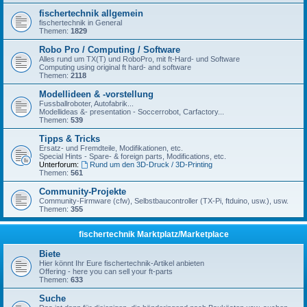
fischertechnik allgemein
fischertechnik in General
Themen:
1829
Robo Pro / Computing / Software
Alles rund um TX(T) und RoboPro, mit ft-Hard- und Software
Computing using original ft hard- and software
Themen:
2118
Modellideen & -vorstellung
Fussballroboter, Autofabrik...
Modellideas &- presentation - Soccerrobot, Carfactory...
Themen:
539
Tipps & Tricks
Ersatz- und Fremdteile, Modifikationen, etc.
Special Hints - Spare- & foreign parts, Modifications, etc.
Unterforum:
Rund um den 3D-Druck / 3D-Printing
Themen:
561
Community-Projekte
Community-Firmware (cfw), Selbstbaucontroller (TX-Pi, ftduino, usw.), usw.
Themen:
355
fischertechnik Marktplatz/Marketplace
Biete
Hier könnt Ihr Eure fischertechnik-Artikel anbieten
Offering - here you can sell your ft-parts
Themen:
633
Suche