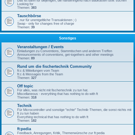
Das ist dann für diejenigen, die händeringend nach Baukästen usw. suchen
Looking for
Themen:
383
Tauschbörse
...nur für unentgeltliche Transaktionen ;-)
Swap - only for changes free of charge
Themen:
39
Sonstiges
Veranstaltungen / Events
Einladungen zu Conventions, Stammtischen und anderen Treffen
Announcements of conventions, get-togethers and other meetings
Themen:
89
Rund um die fischertechnik Community
ft:c & Mitteilungen vom Team
ft:c & Messages from the Team
Themen:
327
Off topic
Für alles, was nicht mit fischertechnik zu tun hat.
Miscellaneous - everything that has nothing to do with ft
Themen:
318
Technik
Für Microcontroller und sonstige "echte" Technik-Themen, die sonst nichts mit
ft zu tun haben
Everything technical that has nothing to do with ft
Themen:
182
ft:pedia
Feedback, Anregungen, Kritik, Themenwünsche zur ft:pedia