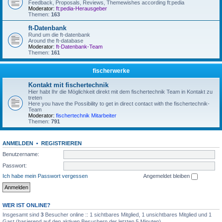
Feedback, Proposals, Reviews, Themewishes according ft:pedia
Moderator:
ft:pedia-Herausgeber
Themen:
163
ft-Datenbank
Rund um die ft-datenbank
Around the ft-database
Moderator:
ft-Datenbank-Team
Themen:
161
fischerwerke
Kontakt mit fischertechnik
Hier habt Ihr die Möglichkeit direkt mit dem fischertechnik Team in Kontakt zu
treten
Here you have the Possibility to get in direct contact with the fischertechnik-
Team
Moderator:
fischertechnik Mitarbeiter
Themen:
791
ANMELDEN
•
REGISTRIEREN
Benutzername:
Passwort:
Ich habe mein Passwort vergessen
Angemeldet bleiben
WER IST ONLINE?
Insgesamt sind
3
Besucher online :: 1 sichtbares Mitglied, 1 unsichtbares Mitglied und 1
Gast (basierend auf den aktiven Besuchern der letzten 5 Minuten)