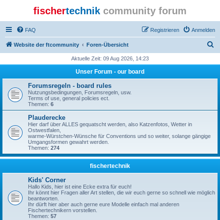
fischer
technik
community forum
FAQ
Registrieren
Anmelden
S
Website der ftcommunity
Foren-Übersicht
u
Aktuelle Zeit: 09 Aug 2026, 14:23
c
Unser Forum - our board
h
Forumsregeln - board rules
e
Nutzungsbedingungen, Forumsregeln, usw.
Terms of use, general policies ect.
Themen:
6
Plauderecke
Hier darf über ALLES gequatscht werden, also Katzenfotos, Wetter in
Ostwestfalen,
warme-Würstchen-Wünsche für Conventions und so weiter, solange gängige
Umgangsformen gewahrt werden.
Themen:
274
fischertechnik
Kids' Corner
Hallo Kids, hier ist eine Ecke extra für euch!
Ihr könnt hier Fragen aller Art stellen, die wir euch gerne so schnell wie möglich
beantworten.
Ihr dürft hier aber auch gerne eure Modelle einfach mal anderen
Fischertechnikern vorstellen.
Themen:
57