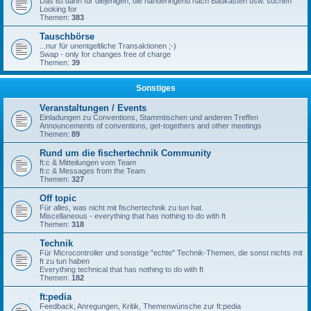
Das ist dann für diejenigen, die händeringend nach Baukästen usw. suchen
Looking for
Themen:
383
Tauschbörse
...nur für unentgeltliche Transaktionen ;-)
Swap - only for changes free of charge
Themen:
39
Sonstiges
Veranstaltungen / Events
Einladungen zu Conventions, Stammtischen und anderen Treffen
Announcements of conventions, get-togethers and other meetings
Themen:
89
Rund um die fischertechnik Community
ft:c & Mitteilungen vom Team
ft:c & Messages from the Team
Themen:
327
Off topic
Für alles, was nicht mit fischertechnik zu tun hat.
Miscellaneous - everything that has nothing to do with ft
Themen:
318
Technik
Für Microcontroller und sonstige "echte" Technik-Themen, die sonst nichts mit
ft zu tun haben
Everything technical that has nothing to do with ft
Themen:
182
ft:pedia
Feedback, Anregungen, Kritik, Themenwünsche zur ft:pedia