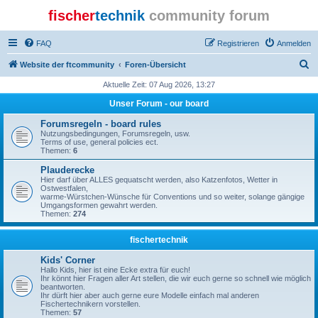
fischer
technik
community forum
FAQ
Registrieren
Anmelden
S
Website der ftcommunity
Foren-Übersicht
u
Aktuelle Zeit: 07 Aug 2026, 13:27
c
Unser Forum - our board
h
Forumsregeln - board rules
e
Nutzungsbedingungen, Forumsregeln, usw.
Terms of use, general policies ect.
Themen:
6
Plauderecke
Hier darf über ALLES gequatscht werden, also Katzenfotos, Wetter in
Ostwestfalen,
warme-Würstchen-Wünsche für Conventions und so weiter, solange gängige
Umgangsformen gewahrt werden.
Themen:
274
fischertechnik
Kids' Corner
Hallo Kids, hier ist eine Ecke extra für euch!
Ihr könnt hier Fragen aller Art stellen, die wir euch gerne so schnell wie möglich
beantworten.
Ihr dürft hier aber auch gerne eure Modelle einfach mal anderen
Fischertechnikern vorstellen.
Themen:
57