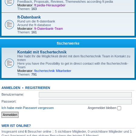
Feedback, Proposals, Reviews, Themewishes according ft:pedia
Moderator:
ft:pedia-Herausgeber
Themen:
163
ft-Datenbank
Rund um die ft-datenbank
Around the ft-database
Moderator:
ft-Datenbank-Team
Themen:
161
fischerwerke
Kontakt mit fischertechnik
Hier habt Ihr die Möglichkeit direkt mit dem fischertechnik Team in Kontakt zu
treten
Here you have the Possibility to get in direct contact with the fischertechnik-
Team
Moderator:
fischertechnik Mitarbeiter
Themen:
791
ANMELDEN
•
REGISTRIEREN
Benutzername:
Passwort:
Ich habe mein Passwort vergessen
Angemeldet bleiben
WER IST ONLINE?
Insgesamt sind
6
Besucher online :: 5 sichtbare Mitglieder, 0 unsichtbare Mitglieder und 1
Gast (basierend auf den aktiven Besuchern der letzten 5 Minuten)