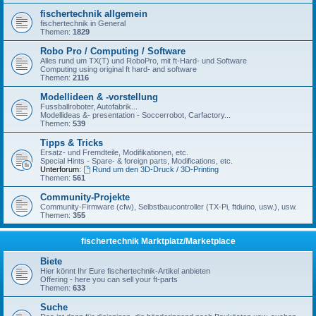
fischertechnik allgemein
fischertechnik in General
Themen:
1829
Robo Pro / Computing / Software
Alles rund um TX(T) und RoboPro, mit ft-Hard- und Software
Computing using original ft hard- and software
Themen:
2116
Modellideen & -vorstellung
Fussballroboter, Autofabrik...
Modellideas &- presentation - Soccerrobot, Carfactory...
Themen:
539
Tipps & Tricks
Ersatz- und Fremdteile, Modifikationen, etc.
Special Hints - Spare- & foreign parts, Modifications, etc.
Unterforum:
Rund um den 3D-Druck / 3D-Printing
Themen:
561
Community-Projekte
Community-Firmware (cfw), Selbstbaucontroller (TX-Pi, ftduino, usw.), usw.
Themen:
355
fischertechnik Marktplatz/Marketplace
Biete
Hier könnt Ihr Eure fischertechnik-Artikel anbieten
Offering - here you can sell your ft-parts
Themen:
633
Suche