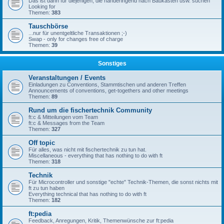
Das ist dann für diejenigen, die händeringend nach Baukästen usw. suchen
Looking for
Themen:
383
Tauschbörse
...nur für unentgeltliche Transaktionen ;-)
Swap - only for changes free of charge
Themen:
39
Sonstiges
Veranstaltungen / Events
Einladungen zu Conventions, Stammtischen und anderen Treffen
Announcements of conventions, get-togethers and other meetings
Themen:
89
Rund um die fischertechnik Community
ft:c & Mitteilungen vom Team
ft:c & Messages from the Team
Themen:
327
Off topic
Für alles, was nicht mit fischertechnik zu tun hat.
Miscellaneous - everything that has nothing to do with ft
Themen:
318
Technik
Für Microcontroller und sonstige "echte" Technik-Themen, die sonst nichts mit
ft zu tun haben
Everything technical that has nothing to do with ft
Themen:
182
ft:pedia
Feedback, Anregungen, Kritik, Themenwünsche zur ft:pedia