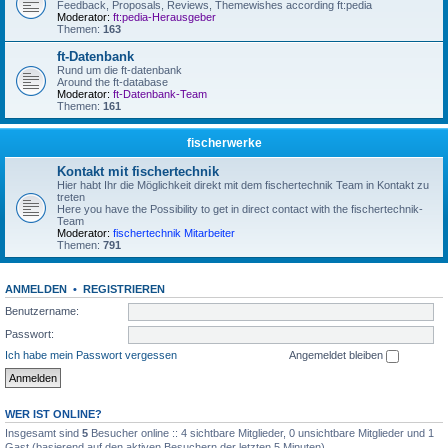
Feedback, Proposals, Reviews, Themewishes according ft:pedia
Moderator:
ft:pedia-Herausgeber
Themen:
163
ft-Datenbank
Rund um die ft-datenbank
Around the ft-database
Moderator:
ft-Datenbank-Team
Themen:
161
fischerwerke
Kontakt mit fischertechnik
Hier habt Ihr die Möglichkeit direkt mit dem fischertechnik Team in Kontakt zu
treten
Here you have the Possibility to get in direct contact with the fischertechnik-
Team
Moderator:
fischertechnik Mitarbeiter
Themen:
791
ANMELDEN
•
REGISTRIEREN
Benutzername:
Passwort:
Ich habe mein Passwort vergessen
Angemeldet bleiben
WER IST ONLINE?
Insgesamt sind
5
Besucher online :: 4 sichtbare Mitglieder, 0 unsichtbare Mitglieder und 1
Gast (basierend auf den aktiven Besuchern der letzten 5 Minuten)