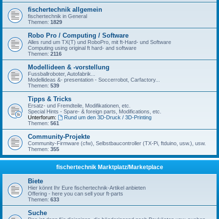
fischertechnik allgemein
fischertechnik in General
Themen:
1829
Robo Pro / Computing / Software
Alles rund um TX(T) und RoboPro, mit ft-Hard- und Software
Computing using original ft hard- and software
Themen:
2116
Modellideen & -vorstellung
Fussballroboter, Autofabrik...
Modellideas &- presentation - Soccerrobot, Carfactory...
Themen:
539
Tipps & Tricks
Ersatz- und Fremdteile, Modifikationen, etc.
Special Hints - Spare- & foreign parts, Modifications, etc.
Unterforum:
Rund um den 3D-Druck / 3D-Printing
Themen:
561
Community-Projekte
Community-Firmware (cfw), Selbstbaucontroller (TX-Pi, ftduino, usw.), usw.
Themen:
355
fischertechnik Marktplatz/Marketplace
Biete
Hier könnt Ihr Eure fischertechnik-Artikel anbieten
Offering - here you can sell your ft-parts
Themen:
633
Suche