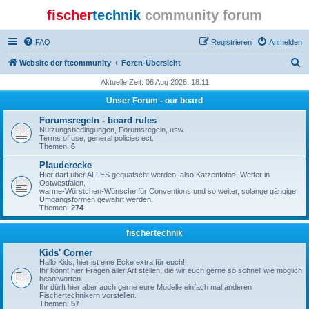
fischer
technik
community forum
FAQ
Registrieren
Anmelden
S
Website der ftcommunity
Foren-Übersicht
u
Aktuelle Zeit: 06 Aug 2026, 18:11
c
Unser Forum - our board
h
Forumsregeln - board rules
e
Nutzungsbedingungen, Forumsregeln, usw.
Terms of use, general policies ect.
Themen:
6
Plauderecke
Hier darf über ALLES gequatscht werden, also Katzenfotos, Wetter in
Ostwestfalen,
warme-Würstchen-Wünsche für Conventions und so weiter, solange gängige
Umgangsformen gewahrt werden.
Themen:
274
fischertechnik
Kids' Corner
Hallo Kids, hier ist eine Ecke extra für euch!
Ihr könnt hier Fragen aller Art stellen, die wir euch gerne so schnell wie möglich
beantworten.
Ihr dürft hier aber auch gerne eure Modelle einfach mal anderen
Fischertechnikern vorstellen.
Themen:
57