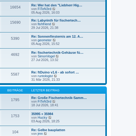
r
s
Re: Wer hat den "Liebherr Hig…
a
16654
t
N
von
FiTeN3rd
g
e
e
05 Aug 2026, 16:03
r
u
B
e
Re: Labyrinth für fischertech…
e
15690
s
N
von
fishfriend
i
t
e
29 Jul 2026, 21:38
t
e
u
r
r
e
a
Re: Sonnenfinsternis am 12. A…
B
5390
s
N
g
von
geometer
e
t
e
05 Aug 2026, 15:52
i
e
u
t
r
e
r
Re: fischertechnik-Gehäuse fü…
B
4692
s
a
N
von
SimonVogel
e
t
g
e
27 Jul 2026, 13:32
i
e
u
t
r
e
r
B
s
a
Re: ftDuino v1.6 - ab sofort …
e
5587
t
g
N
von
runtologist
i
e
e
31 Mär 2026, 21:33
t
r
u
r
B
e
a
e
s
BEITRÄGE
LETZTER BEITRAG
g
i
t
t
e
Re: Große Fischertechnik-Samm…
1795
r
N
r
von
FiTeN3rd
a
e
B
18 Jul 2026, 18:41
g
u
e
e
i
35995 + 35984
1753
s
t
N
von
Hucky
t
r
e
03 Aug 2026, 18:25
e
a
u
r
g
e
Re: Gelbe bauplatten
B
104
s
N
von
jmn
e
t