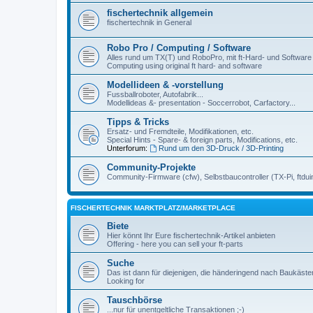
fischertechnik allgemein
fischertechnik in General
Robo Pro / Computing / Software
Alles rund um TX(T) und RoboPro, mit ft-Hard- und Software
Computing using original ft hard- and software
Modellideen & -vorstellung
Fussballroboter, Autofabrik...
Modellideas &- presentation - Soccerrobot, Carfactory...
Tipps & Tricks
Ersatz- und Fremdteile, Modifikationen, etc.
Special Hints - Spare- & foreign parts, Modifications, etc.
Unterforum:
Rund um den 3D-Druck / 3D-Printing
Community-Projekte
Community-Firmware (cfw), Selbstbaucontroller (TX-Pi, ftdui
FISCHERTECHNIK MARKTPLATZ/MARKETPLACE
Biete
Hier könnt Ihr Eure fischertechnik-Artikel anbieten
Offering - here you can sell your ft-parts
Suche
Das ist dann für diejenigen, die händeringend nach Baukäst
Looking for
Tauschbörse
...nur für unentgeltliche Transaktionen ;-)