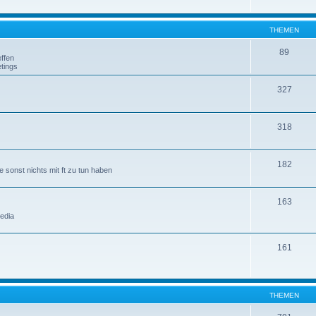
THEMEN
89
ffen
tings
327
318
182
 sonst nichts mit ft zu tun haben
163
edia
161
THEMEN