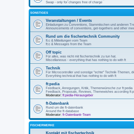
Swap - only for changes free of charge
SONSTIGES
Veranstaltungen / Events
Einladungen zu Conventions, Stammtischen und anderen Tre
Announcements of conventions, get-togethers and other mee
Rund um die fischertechnik Community
ft:c & Mitteilungen vom Team
ft:c & Messages from the Team
Off topic
Für alles, was nicht mit fischertechnik zu tun hat.
Miscellaneous - everything that has nothing to do with ft
Technik
Für Microcontroller und sonstige "echte" Technik-Themen, die
Everything technical that has nothing to do with ft
ft:pedia
Feedback, Anregungen, Kritik, Themenwünsche zur ft:pedia
Feedback, Proposals, Reviews, Themewishes according ft:p
Moderator:
ft:pedia-Herausgeber
ft-Datenbank
Rund um die ft-datenbank
Around the ft-database
Moderator:
ft-Datenbank-Team
FISCHERWERKE
Kontakt mit fischertechnik