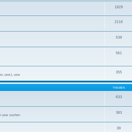
1829
2116
539
561
355
no, usw.), usw.
THEMEN
633
383
en usw. suchen
39