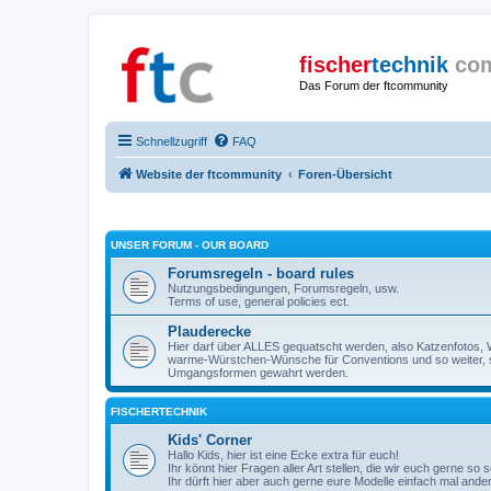
fischer
technik
co
Das Forum der ftcommunity
Schnellzugriff
FAQ
Website der ftcommunity
Foren-Übersicht
UNSER FORUM - OUR BOARD
Forumsregeln - board rules
Nutzungsbedingungen, Forumsregeln, usw.
Terms of use, general policies ect.
Plauderecke
Hier darf über ALLES gequatscht werden, also Katzenfotos, W
warme-Würstchen-Wünsche für Conventions und so weiter, 
Umgangsformen gewahrt werden.
FISCHERTECHNIK
Kids' Corner
Hallo Kids, hier ist eine Ecke extra für euch!
Ihr könnt hier Fragen aller Art stellen, die wir euch gerne so
Ihr dürft hier aber auch gerne eure Modelle einfach mal ande