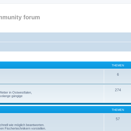
mmunity forum
THEMEN
6
274
etter in Ostwestfalen,
solange gängige
THEMEN
57
 schnell wie möglich beantworten.
ren Fischertechnikern vorstellen.