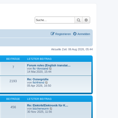
Suche
Erweiterte Suche
Registrieren
Anmelden
Aktuelle Zeit: 06 Aug 2026, 05:44
BEITRÄGE
LETZTER BEITRAG
Forum rules (English translat…
7
N
von
ftc-Vorstand
e
14 Mai 2020, 15:44
u
e
Re: Ostergrüße
2193
s
N
von
fishfriend
t
e
05 Apr 2026, 16:50
e
u
r
e
B
s
e
t
BEITRÄGE
LETZTER BEITRAG
i
e
t
r
Re: Elektrik/Elektronik für K…
r
456
B
N
von
bücherwurm
a
e
e
30 Nov 2025, 11:56
g
i
u
t
e