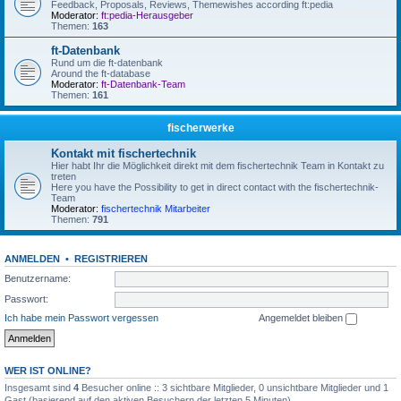
Feedback, Proposals, Reviews, Themewishes according ft:pedia
Moderator:
ft:pedia-Herausgeber
Themen:
163
ft-Datenbank
Rund um die ft-datenbank
Around the ft-database
Moderator:
ft-Datenbank-Team
Themen:
161
fischerwerke
Kontakt mit fischertechnik
Hier habt Ihr die Möglichkeit direkt mit dem fischertechnik Team in Kontakt zu
treten
Here you have the Possibility to get in direct contact with the fischertechnik-
Team
Moderator:
fischertechnik Mitarbeiter
Themen:
791
ANMELDEN
•
REGISTRIEREN
Benutzername:
Passwort:
Ich habe mein Passwort vergessen
Angemeldet bleiben
WER IST ONLINE?
Insgesamt sind
4
Besucher online :: 3 sichtbare Mitglieder, 0 unsichtbare Mitglieder und 1
Gast (basierend auf den aktiven Besuchern der letzten 5 Minuten)