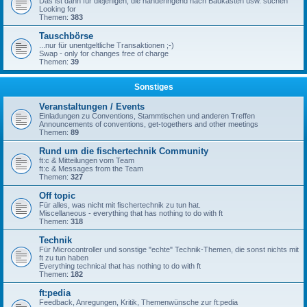
Das ist dann für diejenigen, die händeringend nach Baukästen usw. suchen
Looking for
Themen:
383
Tauschbörse
...nur für unentgeltliche Transaktionen ;-)
Swap - only for changes free of charge
Themen:
39
Sonstiges
Veranstaltungen / Events
Einladungen zu Conventions, Stammtischen und anderen Treffen
Announcements of conventions, get-togethers and other meetings
Themen:
89
Rund um die fischertechnik Community
ft:c & Mitteilungen vom Team
ft:c & Messages from the Team
Themen:
327
Off topic
Für alles, was nicht mit fischertechnik zu tun hat.
Miscellaneous - everything that has nothing to do with ft
Themen:
318
Technik
Für Microcontroller und sonstige "echte" Technik-Themen, die sonst nichts mit
ft zu tun haben
Everything technical that has nothing to do with ft
Themen:
182
ft:pedia
Feedback, Anregungen, Kritik, Themenwünsche zur ft:pedia