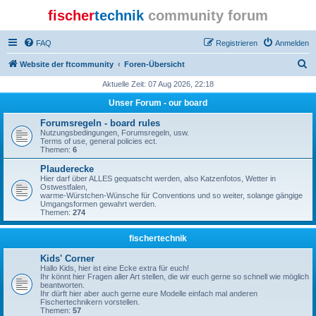
fischer
technik
community forum
FAQ
Registrieren
Anmelden
S
Website der ftcommunity
Foren-Übersicht
u
Aktuelle Zeit: 07 Aug 2026, 22:18
c
Unser Forum - our board
h
Forumsregeln - board rules
e
Nutzungsbedingungen, Forumsregeln, usw.
Terms of use, general policies ect.
Themen:
6
Plauderecke
Hier darf über ALLES gequatscht werden, also Katzenfotos, Wetter in
Ostwestfalen,
warme-Würstchen-Wünsche für Conventions und so weiter, solange gängige
Umgangsformen gewahrt werden.
Themen:
274
fischertechnik
Kids' Corner
Hallo Kids, hier ist eine Ecke extra für euch!
Ihr könnt hier Fragen aller Art stellen, die wir euch gerne so schnell wie möglich
beantworten.
Ihr dürft hier aber auch gerne eure Modelle einfach mal anderen
Fischertechnikern vorstellen.
Themen:
57