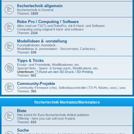
fischertechnik allgemein
fischertechnik in General
Themen:
1829
Robo Pro / Computing / Software
Alles rund um TX(T) und RoboPro, mit ft-Hard- und Software
Computing using original ft hard- and software
Themen:
2116
Modellideen & -vorstellung
Fussballroboter, Autofabrik...
Modellideas &- presentation - Soccerrobot, Carfactory...
Themen:
539
Tipps & Tricks
Ersatz- und Fremdteile, Modifikationen, etc.
Special Hints - Spare- & foreign parts, Modifications, etc.
Unterforum:
Rund um den 3D-Druck / 3D-Printing
Themen:
561
Community-Projekte
Community-Firmware (cfw), Selbstbaucontroller (TX-Pi, ftduino, usw.), usw.
Themen:
355
fischertechnik Marktplatz/Marketplace
Biete
Hier könnt Ihr Eure fischertechnik-Artikel anbieten
Offering - here you can sell your ft-parts
Themen:
633
Suche