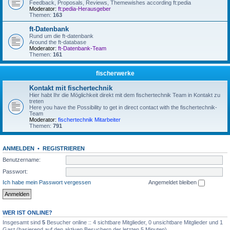
Feedback, Proposals, Reviews, Themewishes according ft:pedia
Moderator:
ft:pedia-Herausgeber
Themen:
163
ft-Datenbank
Rund um die ft-datenbank
Around the ft-database
Moderator:
ft-Datenbank-Team
Themen:
161
fischerwerke
Kontakt mit fischertechnik
Hier habt Ihr die Möglichkeit direkt mit dem fischertechnik Team in Kontakt zu
treten
Here you have the Possibility to get in direct contact with the fischertechnik-
Team
Moderator:
fischertechnik Mitarbeiter
Themen:
791
ANMELDEN
•
REGISTRIEREN
Benutzername:
Passwort:
Ich habe mein Passwort vergessen
Angemeldet bleiben
WER IST ONLINE?
Insgesamt sind
5
Besucher online :: 4 sichtbare Mitglieder, 0 unsichtbare Mitglieder und 1
Gast (basierend auf den aktiven Besuchern der letzten 5 Minuten)