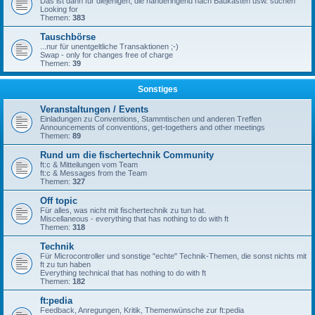
Das ist dann für diejenigen, die händeringend nach Baukästen usw. suchen
Looking for
Themen:
383
Tauschbörse
...nur für unentgeltliche Transaktionen ;-)
Swap - only for changes free of charge
Themen:
39
Sonstiges
Veranstaltungen / Events
Einladungen zu Conventions, Stammtischen und anderen Treffen
Announcements of conventions, get-togethers and other meetings
Themen:
89
Rund um die fischertechnik Community
ft:c & Mitteilungen vom Team
ft:c & Messages from the Team
Themen:
327
Off topic
Für alles, was nicht mit fischertechnik zu tun hat.
Miscellaneous - everything that has nothing to do with ft
Themen:
318
Technik
Für Microcontroller und sonstige "echte" Technik-Themen, die sonst nichts mit
ft zu tun haben
Everything technical that has nothing to do with ft
Themen:
182
ft:pedia
Feedback, Anregungen, Kritik, Themenwünsche zur ft:pedia