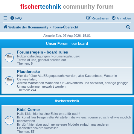
fischer
technik
community forum
FAQ
Registrieren
Anmelden
S
Website der ftcommunity
Foren-Übersicht
u
Aktuelle Zeit: 07 Aug 2026, 15:01
c
Unser Forum - our board
h
Forumsregeln - board rules
e
Nutzungsbedingungen, Forumsregeln, usw.
Terms of use, general policies ect.
Themen:
6
Plauderecke
Hier darf über ALLES gequatscht werden, also Katzenfotos, Wetter in
Ostwestfalen,
warme-Würstchen-Wünsche für Conventions und so weiter, solange gängige
Umgangsformen gewahrt werden.
Themen:
274
fischertechnik
Kids' Corner
Hallo Kids, hier ist eine Ecke extra für euch!
Ihr könnt hier Fragen aller Art stellen, die wir euch gerne so schnell wie möglich
beantworten.
Ihr dürft hier aber auch gerne eure Modelle einfach mal anderen
Fischertechnikern vorstellen.
Themen:
57