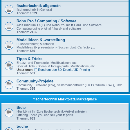
fischertechnik allgemein
fischertechnik in General
Themen:
1829
Robo Pro / Computing / Software
Alles rund um TX(T) und RoboPro, mit ft-Hard- und Software
Computing using original ft hard- and software
Themen:
2116
Modellideen & -vorstellung
Fussballroboter, Autofabrik...
Modellideas &- presentation - Soccerrobot, Carfactory...
Themen:
539
Tipps & Tricks
Ersatz- und Fremdteile, Modifikationen, etc.
Special Hints - Spare- & foreign parts, Modifications, etc.
Unterforum:
Rund um den 3D-Druck / 3D-Printing
Themen:
561
Community-Projekte
Community-Firmware (cfw), Selbstbaucontroller (TX-Pi, ftduino, usw.), usw.
Themen:
355
fischertechnik Marktplatz/Marketplace
Biete
Hier könnt Ihr Eure fischertechnik-Artikel anbieten
Offering - here you can sell your ft-parts
Themen:
633
Suche