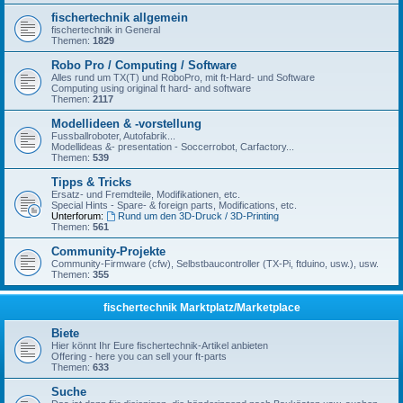
fischertechnik allgemein
fischertechnik in General
Themen:
1829
Robo Pro / Computing / Software
Alles rund um TX(T) und RoboPro, mit ft-Hard- und Software
Computing using original ft hard- and software
Themen:
2117
Modellideen & -vorstellung
Fussballroboter, Autofabrik...
Modellideas &- presentation - Soccerrobot, Carfactory...
Themen:
539
Tipps & Tricks
Ersatz- und Fremdteile, Modifikationen, etc.
Special Hints - Spare- & foreign parts, Modifications, etc.
Unterforum:
Rund um den 3D-Druck / 3D-Printing
Themen:
561
Community-Projekte
Community-Firmware (cfw), Selbstbaucontroller (TX-Pi, ftduino, usw.), usw.
Themen:
355
fischertechnik Marktplatz/Marketplace
Biete
Hier könnt Ihr Eure fischertechnik-Artikel anbieten
Offering - here you can sell your ft-parts
Themen:
633
Suche