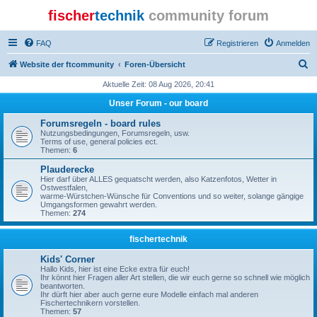
fischer
technik
community forum
FAQ
Registrieren
Anmelden
S
Website der ftcommunity
Foren-Übersicht
u
Aktuelle Zeit: 08 Aug 2026, 20:41
c
Unser Forum - our board
h
Forumsregeln - board rules
e
Nutzungsbedingungen, Forumsregeln, usw.
Terms of use, general policies ect.
Themen:
6
Plauderecke
Hier darf über ALLES gequatscht werden, also Katzenfotos, Wetter in
Ostwestfalen,
warme-Würstchen-Wünsche für Conventions und so weiter, solange gängige
Umgangsformen gewahrt werden.
Themen:
274
fischertechnik
Kids' Corner
Hallo Kids, hier ist eine Ecke extra für euch!
Ihr könnt hier Fragen aller Art stellen, die wir euch gerne so schnell wie möglich
beantworten.
Ihr dürft hier aber auch gerne eure Modelle einfach mal anderen
Fischertechnikern vorstellen.
Themen:
57