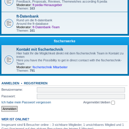
Feedback, Proposals, Reviews, Themewishes according ft:pedia
Moderator:
ft:pedia-Herausgeber
Themen:
163
ft-Datenbank
Rund um die ft-datenbank
Around the ft-database
Moderator:
ft-Datenbank-Team
Themen:
161
fischerwerke
Kontakt mit fischertechnik
Hier habt Ihr die Möglichkeit direkt mit dem fischertechnik Team in Kontakt zu
treten
Here you have the Possibility to get in direct contact with the fischertechnik-
Team
Moderator:
fischertechnik Mitarbeiter
Themen:
791
ANMELDEN
•
REGISTRIEREN
Benutzername:
Passwort:
Ich habe mein Passwort vergessen
Angemeldet bleiben
WER IST ONLINE?
Insgesamt sind
5
Besucher online :: 3 sichtbare Mitglieder, 1 unsichtbares Mitglied und 1
Gast (basierend auf den aktiven Besuchern der letzten 5 Minuten)