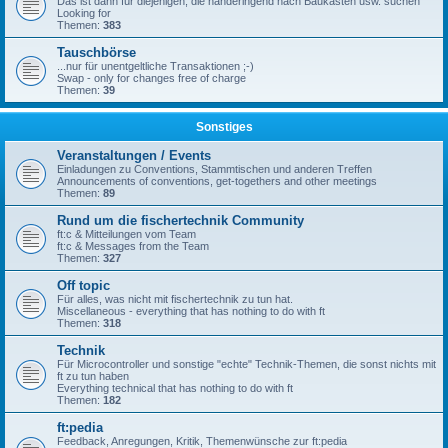
Das ist dann für diejenigen, die händeringend nach Baukästen usw. suchen
Looking for
Themen:
383
Tauschbörse
...nur für unentgeltliche Transaktionen ;-)
Swap - only for changes free of charge
Themen:
39
Sonstiges
Veranstaltungen / Events
Einladungen zu Conventions, Stammtischen und anderen Treffen
Announcements of conventions, get-togethers and other meetings
Themen:
89
Rund um die fischertechnik Community
ft:c & Mitteilungen vom Team
ft:c & Messages from the Team
Themen:
327
Off topic
Für alles, was nicht mit fischertechnik zu tun hat.
Miscellaneous - everything that has nothing to do with ft
Themen:
318
Technik
Für Microcontroller und sonstige "echte" Technik-Themen, die sonst nichts mit
ft zu tun haben
Everything technical that has nothing to do with ft
Themen:
182
ft:pedia
Feedback, Anregungen, Kritik, Themenwünsche zur ft:pedia