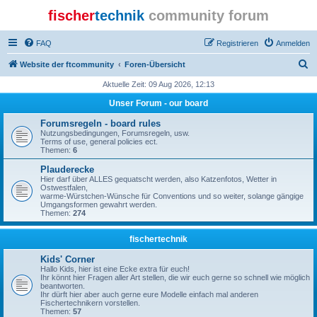
fischer
technik
community forum
FAQ
Registrieren
Anmelden
S
Website der ftcommunity
Foren-Übersicht
u
Aktuelle Zeit: 09 Aug 2026, 12:13
c
Unser Forum - our board
h
Forumsregeln - board rules
e
Nutzungsbedingungen, Forumsregeln, usw.
Terms of use, general policies ect.
Themen:
6
Plauderecke
Hier darf über ALLES gequatscht werden, also Katzenfotos, Wetter in
Ostwestfalen,
warme-Würstchen-Wünsche für Conventions und so weiter, solange gängige
Umgangsformen gewahrt werden.
Themen:
274
fischertechnik
Kids' Corner
Hallo Kids, hier ist eine Ecke extra für euch!
Ihr könnt hier Fragen aller Art stellen, die wir euch gerne so schnell wie möglich
beantworten.
Ihr dürft hier aber auch gerne eure Modelle einfach mal anderen
Fischertechnikern vorstellen.
Themen:
57