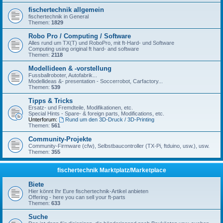
fischertechnik allgemein
fischertechnik in General
Themen:
1829
Robo Pro / Computing / Software
Alles rund um TX(T) und RoboPro, mit ft-Hard- und Software
Computing using original ft hard- and software
Themen:
2118
Modellideen & -vorstellung
Fussballroboter, Autofabrik...
Modellideas &- presentation - Soccerrobot, Carfactory...
Themen:
539
Tipps & Tricks
Ersatz- und Fremdteile, Modifikationen, etc.
Special Hints - Spare- & foreign parts, Modifications, etc.
Unterforum:
Rund um den 3D-Druck / 3D-Printing
Themen:
561
Community-Projekte
Community-Firmware (cfw), Selbstbaucontroller (TX-Pi, ftduino, usw.), usw.
Themen:
355
fischertechnik Marktplatz/Marketplace
Biete
Hier könnt Ihr Eure fischertechnik-Artikel anbieten
Offering - here you can sell your ft-parts
Themen:
633
Suche