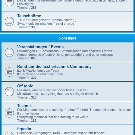
Das ist dann für diejenigen, die händeringend nach Baukästen usw. suchen
Looking for
Themen:
383
Tauschbörse
...nur für unentgeltliche Transaktionen ;-)
Swap - only for changes free of charge
Themen:
39
Sonstiges
Veranstaltungen / Events
Einladungen zu Conventions, Stammtischen und anderen Treffen
Announcements of conventions, get-togethers and other meetings
Themen:
89
Rund um die fischertechnik Community
ft:c & Mitteilungen vom Team
ft:c & Messages from the Team
Themen:
327
Off topic
Für alles, was nicht mit fischertechnik zu tun hat.
Miscellaneous - everything that has nothing to do with ft
Themen:
318
Technik
Für Microcontroller und sonstige "echte" Technik-Themen, die sonst nichts mit
ft zu tun haben
Everything technical that has nothing to do with ft
Themen:
182
ft:pedia
Feedback, Anregungen, Kritik, Themenwünsche zur ft:pedia