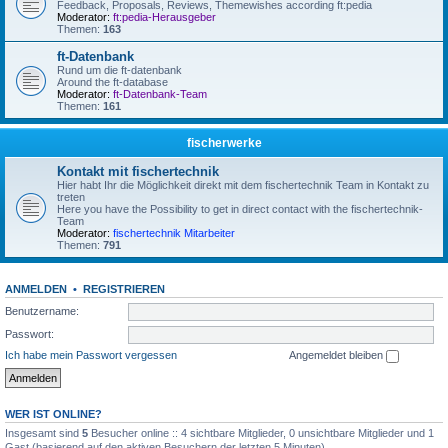
Feedback, Proposals, Reviews, Themewishes according ft:pedia
Moderator:
ft:pedia-Herausgeber
Themen:
163
ft-Datenbank
Rund um die ft-datenbank
Around the ft-database
Moderator:
ft-Datenbank-Team
Themen:
161
fischerwerke
Kontakt mit fischertechnik
Hier habt Ihr die Möglichkeit direkt mit dem fischertechnik Team in Kontakt zu
treten
Here you have the Possibility to get in direct contact with the fischertechnik-
Team
Moderator:
fischertechnik Mitarbeiter
Themen:
791
ANMELDEN
•
REGISTRIEREN
Benutzername:
Passwort:
Ich habe mein Passwort vergessen
Angemeldet bleiben
WER IST ONLINE?
Insgesamt sind
5
Besucher online :: 4 sichtbare Mitglieder, 0 unsichtbare Mitglieder und 1
Gast (basierend auf den aktiven Besuchern der letzten 5 Minuten)